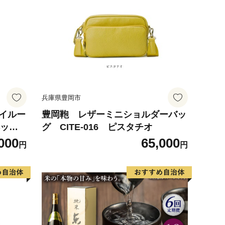
兵庫県豊岡市
ハイルー
豊岡鞄 レザーミニショルダーバッ
ヘッド
グ CITE-016 ピスタチオ
車用品
000
65,000
円
円
装アク
 着替え