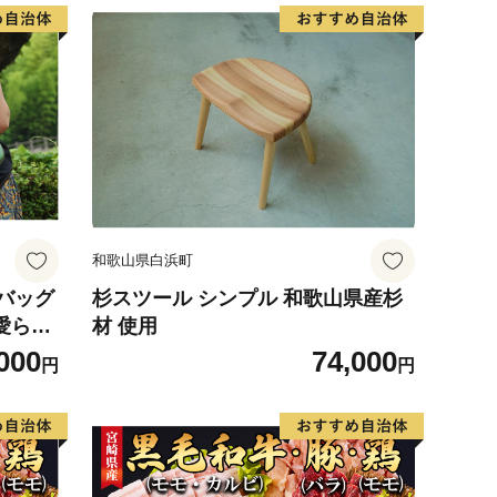
和歌山県白浜町
バッグ
杉スツール シンプル 和歌山県産杉
愛らし
材 使用
 ポケ
000
74,000
円
円