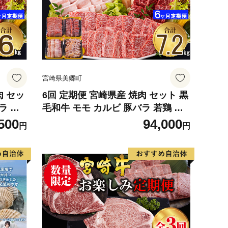
宮崎県美郷町
肉 セッ
6回 定期便 宮崎県産 焼肉 セット 黒
ラ 若
毛和牛 モモ カルビ 豚バラ 若鶏 モ
サンアグリ
モ 合計7.2kg 各300g [サンアグリフ
500
94,000
円
円
8] 小
ーズ 宮崎県 美郷町 31ba0039] 小分
経産牛
け 冷凍 送料無料 国産 BBQ バーベ
キュー キャンプ 普段使い 炒め物 丼
カット 詰め合わせ 経産牛