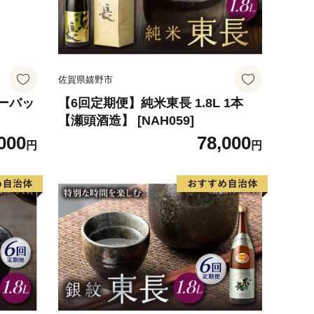
佐賀県嬉野市
ーバッ
【6回定期便】純米東長 1.8L 1本
【瀬頭酒造】 [NAH059]
000
78,000
円
円