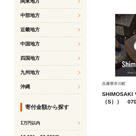
関東地方
大和当帰葉 よ
ワダチソウ 
中部地方
グラス しょう
近畿地方
中国地方
四国地方
九州地方
兵庫県市川町
沖縄
SHIMOSAK
（S）） 070
寄付金額から探す
クラブ ウェッ
ージド 軟鉄
1
万円以内