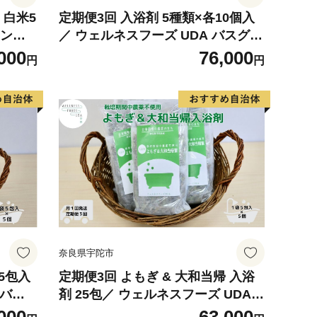
 白米5
定期便3回 入浴剤 5種類×各10個入
／ ウェルネスフーズ UDA バスグッ
 和食
ズ 無添加 有機栽培 肌荒れ改善 疲労
000
76,000
円
円
り 旨
回復 薬草 ハーブ 大和当帰葉 よもぎ
ゆず セイタカアワダチソウ アップ
ルミント 奈良県 宇陀市
奈良県宇陀市
(5包入
定期便3回 よもぎ & 大和当帰 入浴
 バス
剤 25包／ ウェルネスフーズ UDA
ックス
バスグッズ 無添加 有機栽培 リラッ