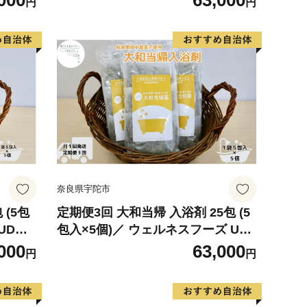
000
63,000
円
円
荒れ改
クス ストレス解消 ボディケア 肌荒
県 宇
れ改善 疲労回復 薬草 ハーブ 奈良県
宇陀市
奈良県宇陀市
 (5包
定期便3回 大和当帰 入浴剤 25包 (5
UDA
包入×5個)／ ウェルネスフーズ UD
リラッ
A バスグッズ 無添加 有機栽培 リラ
000
63,000
円
円
 肌荒
ックス ストレス解消 ボディケア 肌
 奈良県
荒れ改善 疲労回復 薬草 ハーブ 奈良
県 宇陀市