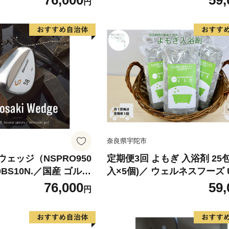
76,000
59,
円
もぎ ゆず セイタカア
ストレス解消 ボディケア 肌
アップルミント レモン
善 疲労回復 薬草 ハーブ 奈良
が 奈良県 宇陀市
陀市
奈良県宇陀市
I ウェッジ（NSPRO950
定期便3回 よもぎ 入浴剤 25包
BS10N.／国産 ゴルフ
入×5個)／ ウェルネスフーズ 
ジ 選べるロフト フォ
バスグッズ 無添加 有機栽培 
76,000
59,
円
鍛造 ゴルフ用品
クス ストレス解消 ボディケア
れ改善 疲労回復 薬草 ハーブ
宇陀市