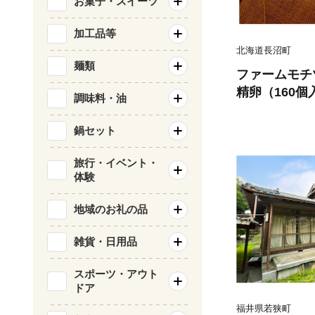
お菓子・スイーツ
加工品等
北海道長沼町
麺類
ファームモチ
精卵（160個
調味料・油
ゴ 玉子 卵焼
ゆで卵 鶏卵 
鍋セット
町 北海道 】
旅行・イベント・
体験
地域のお礼の品
雑貨・日用品
スポーツ・アウト
ドア
福井県若狭町