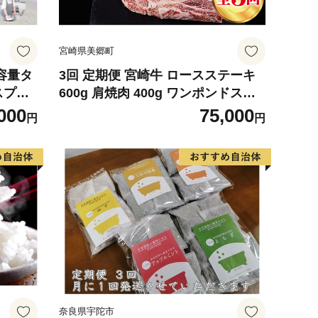
宮崎県美郷町
大容量タ
3回 定期便 宮崎牛 ロースステーキ
スプレ
600g 肩焼肉 400g ワンポンドステ
00%
ーキ 454g [日本ハムマーケティング
000
75,000
円
円
 防カ
宮崎県 美郷町 31bd0023] 冷凍 送料
無料 国産 黒毛和牛 A5 A4等級 ブラ
ンド 牛 肉 霜降り バーベキュー キ
ャンプ BBQ 宮崎県産 母の日 父の
日 プレゼント ギフト 贈り物 3ヶ月
セット
奈良県宇陀市