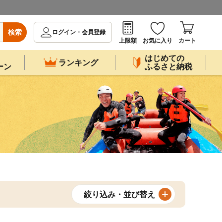
検索
ログイン・会員登録
上限額
お気に入り
カート
はじめての
ランキング
ーン
ふるさと納税
絞り込み・並び替え