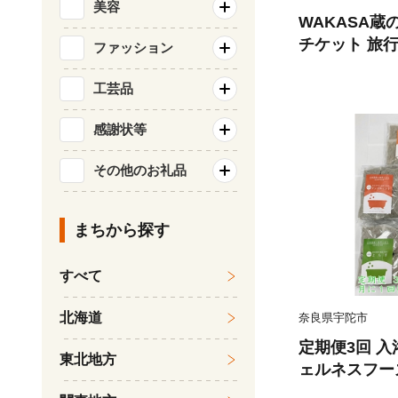
美容
WAKASA
チケット 旅行
ファッション
宿泊チケット
泊まり宿泊券 
工芸品
福井県 福井
感謝状等
その他のお礼品
まちから探す
すべて
北海道
奈良県宇陀市
定期便3回 入
東北地方
ェルネスフーズ
添加 有機栽培