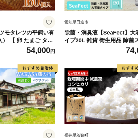
愛知県日進市
ツモタレツの平飼い有
除菌・消臭液【SeaFect】
入） 【 卵 たまご タマ
イプ20L 雑貨 衛生用品 除菌
き オムレツ 卵かけご飯
ー 消臭スプレー 詰め替え用 1
54,000
74,
円
卵黄 生卵 平飼い 長沼
天然成分 肌にやさしい 飲食店
ビ 油脂分解 農薬除去
福井県若狭町