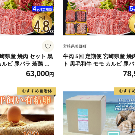
宮崎県美郷町
宮崎県産 焼肉 セット 黒
牛肉 5回 定期便 宮崎県産 焼
カルビ 豚バラ 若鶏 モ
ト 黒毛和牛 モモ カルビ 豚バ
g 各300g [サンアグリフ
鶏 モモ 各 300g 計 6kg [
63,000
78,
円
郷町 31ba0037] 小分
フーズ 宮崎県 美郷町 31ba003
無料 国産 BBQ バーベ
分け 冷凍 国産 詰め合わせ 
プ 普段使い 炒め物 丼
もも肉 モモ 牛 豚 鶏
わせ 経産牛