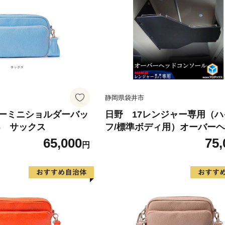
静岡県袋井市
ーミニショルダーバッ
日野 17レンジャー専用（
16 サックス
フ/標準ボディ用）オーバー
コンソール 【パイプ付】 
65,000
75,
円
トラック用品 内装パーツ 内
セサリー 空間活用 収納 寝具
荷物 収納場所