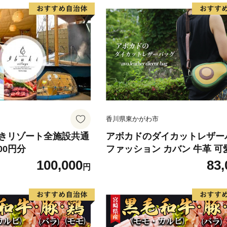
香川県東かがわ市
きリゾート全施設共通
アボカドのダイカットレザー
00円分
ファッション カバン 牛革 可
い ミニショルダー ファスナー
100,000
83,
円
ット こだわり 技術