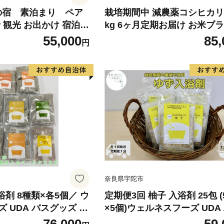
蔵の宿 素泊まり ペア
栽培期間中 減農薬コシヒカリ
 観光 お出かけ 宿泊券
kg 6ヶ月定期お届け お米ブランド
 素泊まりチケット 素
米 精米 ご飯 おにぎり お弁当
55,000
85,
円
かまど 囲炉裏 古民家
福井県認証特別栽培米 粘り 香
旅行
み つや
奈良県宇陀市
浴剤 8種類×各5個／ ウ
定期便3回 柚子 入浴剤 25包 
 UDA バスグッズ 無
×5個)ウェルネスフーズ UDA
 肌荒れ改善 疲労回復
グッズ 無添加 有機栽培 リラ