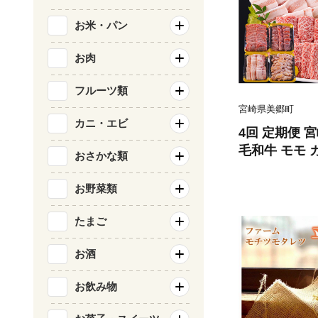
お米・パン
お肉
フルーツ類
宮崎県美郷町
カニ・エビ
4回 定期便 
毛和牛 モモ 
おさかな類
モ 合計4.8k
ーズ 宮崎県 美
お野菜類
け 冷凍 送料
キュー キャン
たまご
カット 詰め合
お酒
お飲み物