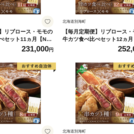
北海道別海町
】リブロース・モモの
【毎月定期便】リブロース・
べセット11ヵ月【ND
牛カツ食べ比べセット12ヵ月
】（串あげ処のどか）
M120095】（串あげ処のど
231,000
252,
円
北海道別海町