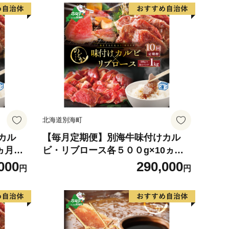
北海道別海町
カル
【毎月定期便】別海牛味付けカル
ヵ月
ビ・リブロース各５００g×10ヵ月
のど
【NDM100094】（串あげ処のど
000
290,000
円
円
か）