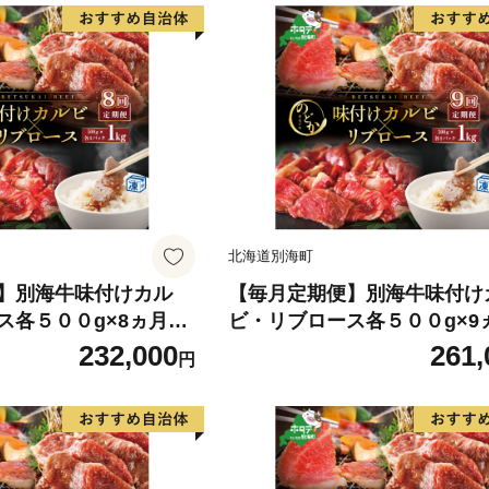
北海道別海町
】別海牛味付けカル
【毎月定期便】別海牛味付け
ス各５００g×8ヵ月
ビ・リブロース各５００g×9
094】（串あげ処のど
【NDM090094】（串あげ処
232,000
261,
円
か）