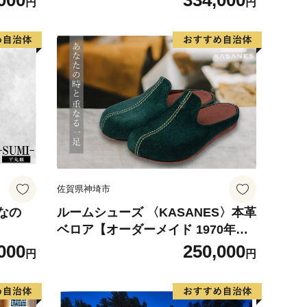
000
334,000
円
円
佐賀県神埼市
なの
ルームシューズ 〈KASANES〉本革
ベロア【オーダーメイド 1970年創
業 革靴専門 世界でひとつ 手作り】
000
250,000
円
円
(H087101)