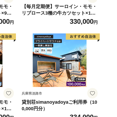
モモ・
【毎月定期便】サーロイン・モモ・
×9ヵ
リブロース3種の牛カツセット×10
処のど
ヵ月【NDM100096】（串あげ処の
000
330,000
円
円
どか）
兵庫県淡路市
モモ・
貸別荘simanoyadoyaご利用券（10
×12
0,000円分）
げ処の