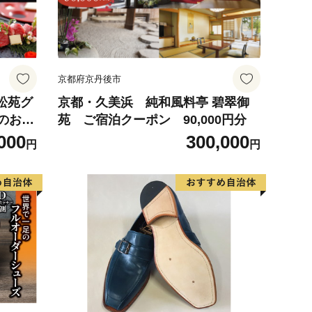
京都府京丹後市
佳松苑グ
京都・久美浜 純和風料亭 碧翠御
のお宿
苑 ご宿泊クーポン 90,000円分
000
300,000
円
円