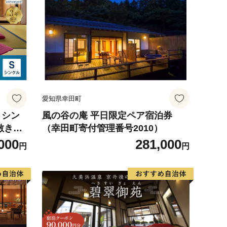
愛知県幸田町
風の谷の庵 平日限定ペア宿泊券
（幸田町寄付管理番号2010）
000
281,000
円
円