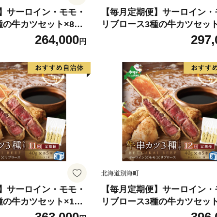
】サーロイン・モモ・
【毎月定期便】サーロイン・
種の牛カツセット×8ヵ
リブロース3種の牛カツセット
0096】（串あげ処のど
月【NDM090096】（串あげ
264,000
297,
円
か）
北海道別海町
】サーロイン・モモ・
【毎月定期便】サーロイン・
種の牛カツセット×11
リブロース3種の牛カツセット
10096】（串あげ処の
ヵ月【NDM120096】（串あ