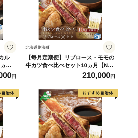
北海道別海町
カル
【毎月定期便】リブロース・モモの
2ヵ月
牛カツ食べ比べセット10ヵ月【ND
のど
M100095】（串あげ処のどか）
000
210,000
円
円