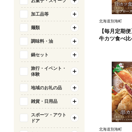
お菓子・スイーツ
加工品等
北海道別海町
麺類
【毎月定期便
牛カツ食べ比
調味料・油
M110095
鍋セット
旅行・イベント・
体験
地域のお礼の品
雑貨・日用品
スポーツ・アウト
ドア
北海道別海町