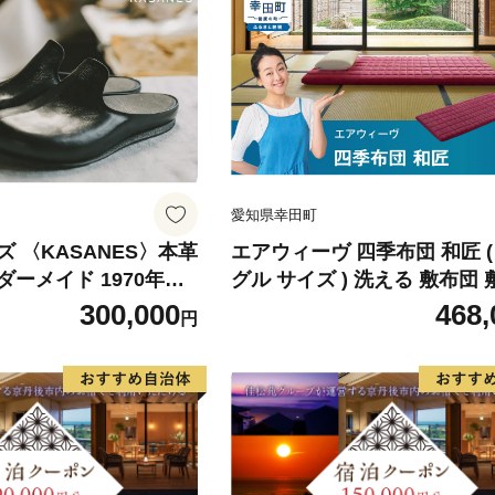
愛知県幸田町
 〈KASANES〉本革
エアウィーヴ 四季布団 和匠 ( シン
ーメイド 1970年創
グル サイズ ) 洗える 敷布団 敷き布
世界でひとつ 手作り】
団 四季 布団
300,000
468,
円