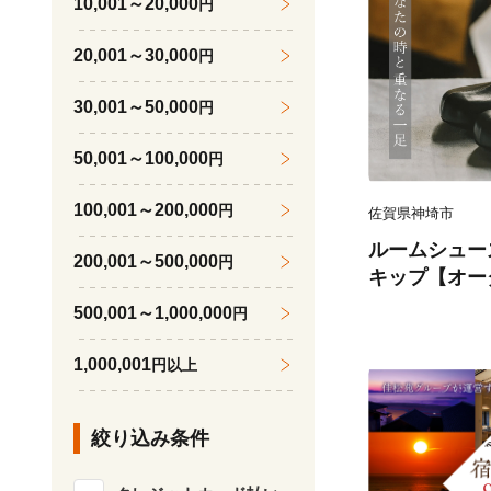
10,001～20,000
円
20,001～30,000
円
30,001～50,000
円
50,001～100,000
円
100,001～200,000
円
佐賀県神埼市
ルームシューズ
200,001～500,000
円
キップ【オーダ
業 革靴専門 
500,001～1,000,000
円
(H087102)
1,000,001
円以上
絞り込み条件