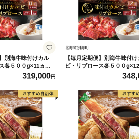
北海道別海町
】別海牛味付けカル
【毎月定期便】別海牛味付け
ス各５００g×11ヵ月
ビ・リブロース各５００g×1
094】（串あげ処のど
【NDM120094】（串あげ処
319,000
348,
円
か）