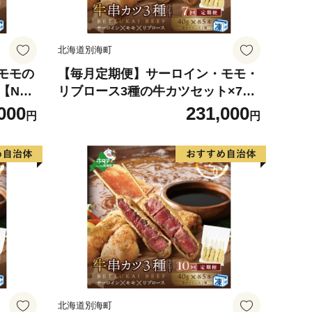
北海道別海町
モモの
【毎月定期便】サーロイン・モモ・
【ND
リブロース3種の牛カツセット×7ヵ
か）
月【NDM070096】（串あげ処のど
000
231,000
円
円
か）
北海道別海町