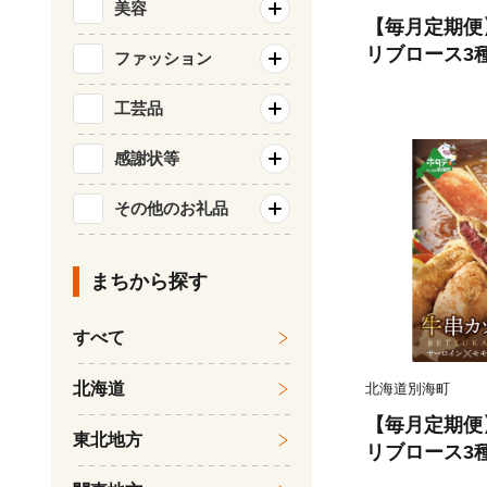
美容
【毎月定期便
リブロース3
ファッション
月【NDM08
か）
工芸品
感謝状等
その他のお礼品
まちから探す
すべて
北海道
北海道別海町
【毎月定期便
東北地方
リブロース3
ヵ月【NDM1