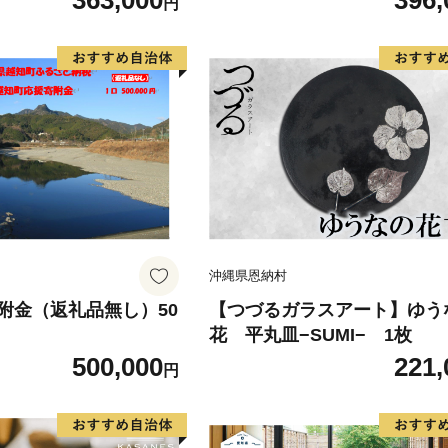
363,000
396,
円
どか）
沖縄県恩納村
附金（返礼品無し）50
【つづるガラスアート】ゆう
花 平丸皿−SUMI− 1枚
500,000
221,
円