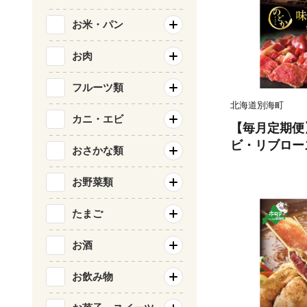
お米・パン
お肉
フルーツ類
北海道別海町
カニ・エビ
【毎月定期便
ビ・リブロー
おさかな類
【NDM110
か）
お野菜類
たまご
お酒
お飲み物