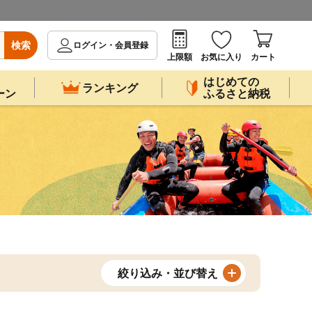
検索
ログイン・会員登録
上限額
お気に入り
カート
はじめての
ランキング
ーン
ふるさと納税
絞り込み・並び替え