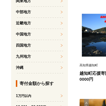
関東地方
どか）
中部地方
近畿地方
中国地方
四国地方
九州地方
高知県越知町
沖縄
越知町応援寄
0000円
寄付金額から探す
1
万円以内