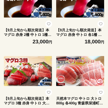
【9月上旬から順次発送】本
【9月上旬から順次発送】本
マグロ 赤身 2柵 中トロ 1柵
マグロ 赤身 中トロ 各1柵 セ
セット
ット
23,000
18,000
円
円
【9月上旬から順次発送】本
天然本マグロ 中トロ 大トロ
マグロ 3種 赤身 中トロ 大ト
800g 各400g 青森県深浦町産
ロ 各1柵
食べ比べ 冷凍柵 深浦マグロ