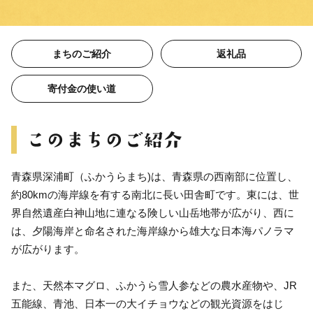
まちのご紹介
返礼品
寄付金の使い道
青森県深浦町（ふかうらまち)は、青森県の西南部に位置し、
約80kmの海岸線を有する南北に長い田舎町です。東には、世
界自然遺産白神山地に連なる険しい山岳地帯が広がり、西に
は、夕陽海岸と命名された海岸線から雄大な日本海パノラマ
が広がります。
また、天然本マグロ、ふかうら雪人参などの農水産物や、JR
五能線、青池、日本一の大イチョウなどの観光資源をはじ