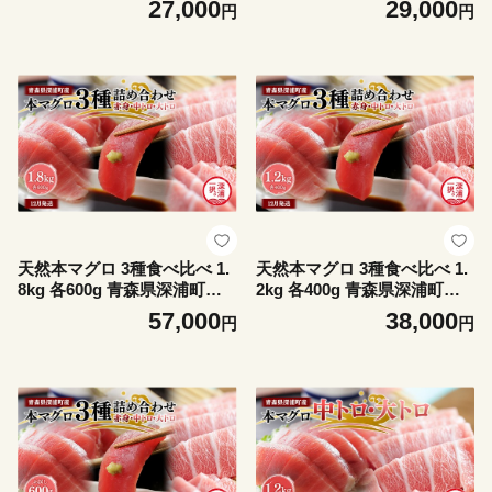
27,000
29,000
円
円
刺身 海鮮 鮪 まぐろ【fu-0015
-025_12】
天然本マグロ 3種食べ比べ 1.
天然本マグロ 3種食べ比べ 1.
8kg 各600g 青森県深浦町産
2kg 各400g 青森県深浦町産
赤身 中トロ 大トロ 冷凍柵 深
赤身 中トロ 大トロ 冷凍柵 深
57,000
38,000
円
円
浦マグロ 刺身 海鮮 鮪 まぐろ
浦マグロ 刺身 海鮮 鮪 まぐろ
【fu-0015-029_12】
【fu-0015-028_12】