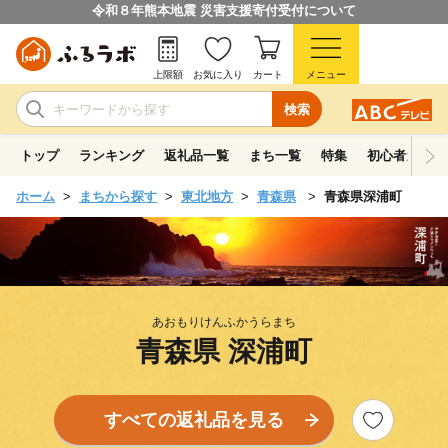
令和８年熊本地震 災害支援寄付受付について
上限額
お気に入り
カート
メニュー
検索
トップ
ランキング
返礼品一覧
まち一覧
特集
初心者ガイド
ホーム
まちから探す
東北地方
青森県
青森県深浦町
あおもりけんふかうらまち
青森県 深浦町
すべての返礼品を見る