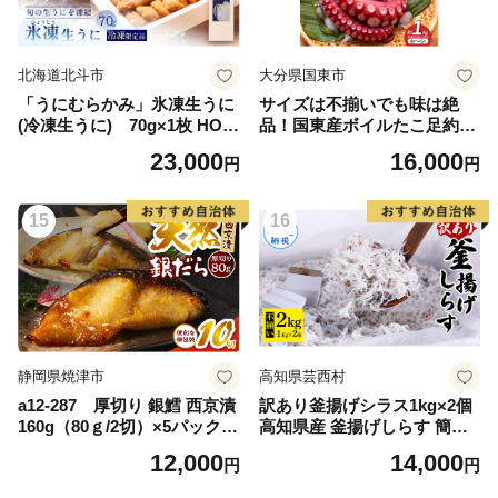
北海道北斗市
大分県国東市
「うにむらかみ」氷凍生うに
サイズは不揃いでも味は絶
(冷凍生うに) 70g×1枚 HOK
品！国東産ボイルたこ足約1k
T007
g_2561R
23,000
16,000
円
円
15
16
静岡県焼津市
高知県芸西村
a12-287 厚切り 銀鱈 西京漬
訳あり釜揚げシラス1kg×2個
160g（80ｇ/2切）×5パック
高知県産 釜揚げしらす 簡易
計10切
梱包 わけあり 不揃い シラス
12,000
14,000
円
円
国産 釜揚げ 新鮮 しらす丼 海
鮮丼 お茶漬け 冷凍配送 塩分