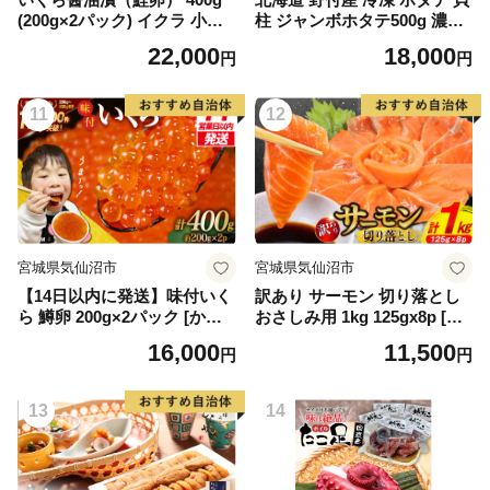
(200g×2パック) イクラ 小分
柱 ジャンボホタテ500g 濃厚
け いくら醤油漬 鮭いくら い
な旨味と甘み （ほたて ホタ
22,000
18,000
円
円
くら醤油漬け 鮭 鮭卵 ikura
テ 帆立 貝柱 ホタテ貝柱 大玉
醤油いくら 冷凍いくら いく
大粒 北海道 別海 野付 ふるさ
ら北海道 醤油鮭いくら 人気
と納税）
11
12
大好評品 北海道 白糠町
宮城県気仙沼市
宮城県気仙沼市
【14日以内に発送】味付いく
訳あり サーモン 切り落とし
ら 鱒卵 200g×2パック [かわ
おさしみ用 1kg 125gx8p [足
むら家 宮城県 気仙沼市 2056
利本店 宮城県 気仙沼市 2056
16,000
11,500
円
円
4994] いくら 海鮮 魚介類 イ
4313] 魚 魚介類 鮭 お刺し身
クラ 醤油漬け 鱒 鱒いくら
刺し身 刺身 生 生食 個包装
チリ銀鮭 銀鮭 海鮮 海鮮丼 魚
13
14
介