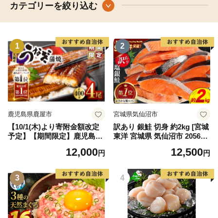
カテゴリーを絞り込む
1
2
鹿児島県鹿屋市
宮城県気仙沼市
【10/1(木)より寄附金額改定
訳あり 銀鮭 切身 約2kg [宮城
予定】【期間限定】鹿児島県
東洋 宮城県 気仙沼市 205649
大隅産うなぎ蒲焼4尾（400
91] 鮭 魚介類 海鮮 訳アリ 規
12,000
12,500
円
円
g） KN007-023
格外 不揃い さけ サケ 鮭切身
シャケ 切り身 冷凍 家庭用 お
かず 弁当 支援 サーモン 銀鮭
3
4
切り身 魚 わけあり