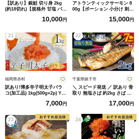
【訳あり】銀鮭 切り身 2kg
アトランティックサーモン 8
(約18切れ)【規格外 甘塩 バラ
00g【ポーション 小分け 刺身
凍結 海鮮 魚介 鮭 さけ しゃ
海鮮丼 さーもん 冷凍 訳あり
10,000
15,000
円
円
け お弁当 朝食 おかず 簡単調
サイズ不揃い まとめ買い】
理 家計応援】
21
22
福岡県赤村
千葉県銚子市
訳あり!博多辛子明太子バラ
＼ スピード発送 ／ 訳あり 骨
コ(加工品) 1kg(500g×2p) Y48
取り 無塩さば 約2kg さば 鯖
-S
フィレ フィーレ 切り身 切身
7,000
17,000
円
円
切り落とし 切りおとし 骨な
し 骨抜き 無塩 無塩鯖 魚介類
魚介 魚貝類 魚貝 魚 水産 青
23
24
魚 海鮮 焼き鯖 焼きさば おか
ず 弁当 惣菜 アレンジ 冷凍
ストック 小分け 大容量 たっ