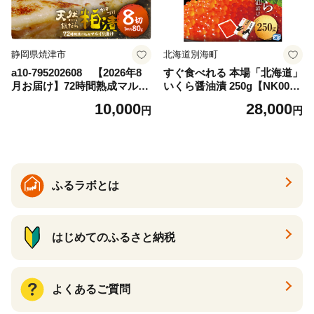
ぷり 人気 ランキング saba 食
塩不使用 送料無料 ふるさと
納税 ふるさと納税鯖 千葉県
銚子市 飯田商店
静岡県焼津市
北海道別海町
a10-795202608 【2026年8
すぐ食べれる 本場「北海道」
月お届け】72時間熟成マルイ
いくら醤油漬 250g【NK000N
リ漬け(銀ダラ粕漬け 約80g×
Q13】( いくら いくら醤油漬
10,000
28,000
円
円
8)
け いくら醤油漬 醤油いくら
鮭いくら 国産いくら 北海道
産いくら 道産いくら 地場産
いくら 別海町 ふるさと納税
ふるさと ikura お届け）
ふるラボとは
はじめてのふるさと納税
よくあるご質問