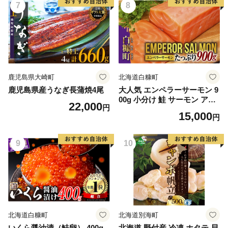
7
8
鹿児島県大崎町
北海道白糠町
鹿児島県産うなぎ長蒲焼4尾
大人気 エンペラーサーモン 9
00g 小分け 鮭 サーモン アト
22,000
円
ランティックサーモン 水産庁
15,000
円
長官賞 受賞 さけ シャケ しゃ
け sake カルパッチョ ソテー
レアステーキ 人気 高級 大満
9
10
足 美味しい 贈答 生食用 刺身
お刺身 刺し身 魚介類 海鮮 冷
凍 厚切り 薄切り ふるさと納
税 ふるさとチョイス チョイ
ス 北海道 白糠町
北海道白糠町
北海道別海町
いくら醤油漬（鮭卵） 400g
北海道 野付産 冷凍 ホタテ 貝