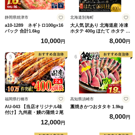
静岡県焼津市
北海道別海町
a10-1289 ネギトロ100g×16
大人気 訳あり 北海道産 冷凍
パック 合計1.6kg
ホタテ 400g ほたて ホタテ 帆
立 貝柱 海鮮 魚介類 刺身 大
10,000
8,000
円
円
粒 天然 海鮮 ランキング 大人
気 人気 おすすめ 訳あり ）
5
6
福岡県行橋市
高知県須崎市
AU-043 【当店オリジナル味
藁焼きかつおタタキ 1.9kg
付け】九州産・鰻の蒲焼２尾
8,000
円
12,000
円