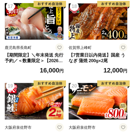
控えめ お取り寄せ
17
18
鹿児島県長島町
佐賀県上峰町
【期間限定】＼年末発送 先行
【7営業日以内発送】国産 う
予約／＜数量限定＞【2026年
なぎ 蒲焼 200g×2尾
12月30日発送】『旅サラダ』
16,000
12,000
円
円
で紹介ぶりの王様「 鰤王 」
フィレ 半身 (約1.2~1.5kg・フ
ィレ1枚) 産地直送 新鮮 旨味
19
20
が抜群の 長島町 特産品 ブラ
ンド ぶり 鰤 ブリ 切り身 真
空 冷蔵 刺身 ぶりしゃぶ しゃ
ぶしゃぶ 魚 魚介 人気 ランキ
ング 年末年始発送 【JFA】jf
a-1630-30
大阪府泉佐野市
大阪府泉佐野市