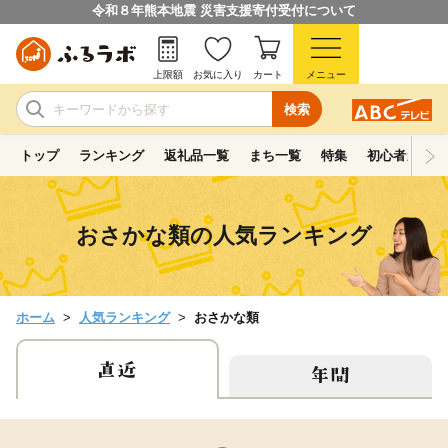
令和８年熊本地震 災害支援寄付受付について
上限額
お気に入り
カート
メニュー
検索
トップ
ランキング
返礼品一覧
まち一覧
特集
初心者ガイド
おさかな類の人気ランキング
ホーム
人気ランキング
おさかな類