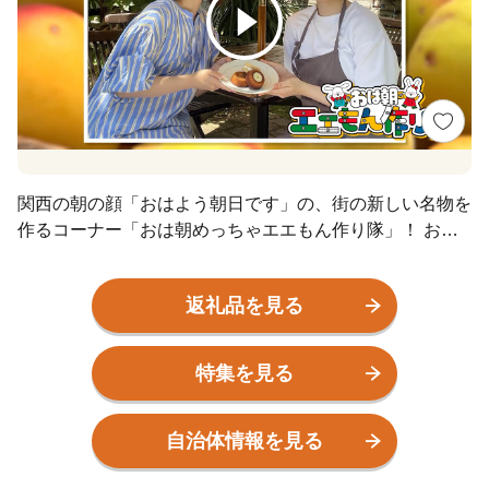
関西の朝の顔「おはよう朝日です」の、街の新しい名物を
作るコーナー「おは朝めっちゃエエもん作り隊」！ おは
朝ふぁんくらぶの皆さんへの試食会も経て、ついに“絶品
梅スイーツ”が完成！ 雹（ひょう）で傷ついた梅を使っ
返礼品を見る
た、2種類の「梅ティグレ」と「梅のバターサンド」がで
きあがりました。
特集を見る
自治体情報を見る