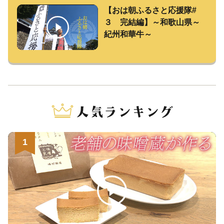
【おは朝ふるさと応援隊#
３ 完結編】～和歌山県～
紀州和華牛～
1