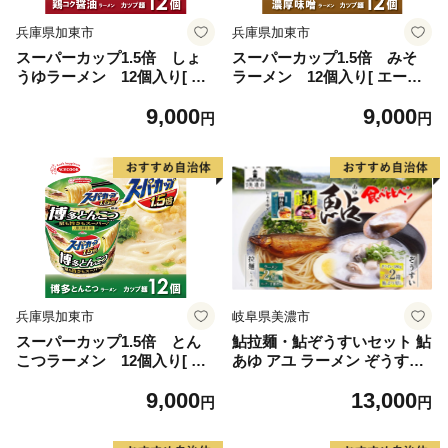
兵庫県加東市
兵庫県加東市
スーパーカップ1.5倍 しょ
スーパーカップ1.5倍 みそ
うゆラーメン 12個入り[ エ
ラーメン 12個入り[ エース
ースコック ラーメン インス
コック ラーメン インスタン
9,000
9,000
タント カップ麺 カップラー
ト カップ麺 カップラーメン
円
円
メン 即席めん 時短 防災 備蓄
即席めん 時短 防災 備蓄 保存
保存食 非常食 箱 ケース]
食 非常食 箱 ケース]
兵庫県加東市
岐阜県美濃市
スーパーカップ1.5倍 とん
鮎拉麺・鮎ぞうすいセット 鮎
こつラーメン 12個入り[ エ
あゆ アユ ラーメン ぞうすい
ースコック ラーメン インス
雑炊 しまだ麺 麺 ご当地 グル
9,000
13,000
タント カップ麺 カップラー
メ お取り寄せ 和食 甘露煮 美
円
円
メン 即席めん 時短 防災 備蓄
濃ハツシモ 魚粉 旨味 魚 料理
保存食 非常食 箱 ケース]
簡単 一般財団法人岐阜県魚苗