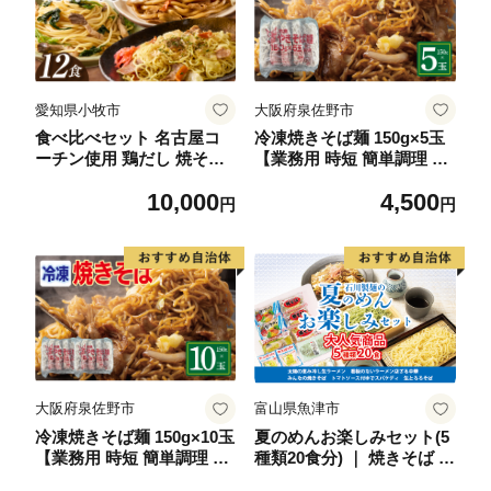
愛知県小牧市
大阪府泉佐野市
食べ比べセット 名古屋コ
冷凍焼きそば麺 150g×5玉
ーチン使用 鶏だし 焼そば
【業務用 時短 簡単調理 冷
焼うどん 和風パスタ 調理
凍 麺 やきそば 中華】
10,000
4,500
麺 詰め合わせ 冷凍惣菜 ご
円
円
当地グルメ 簡単調理 麺類
セット 家庭用 12食 小牧市
送料無料
大阪府泉佐野市
富山県魚津市
冷凍焼きそば麺 150g×10玉
夏のめんお楽しみセット(5
【業務用 時短 簡単調理 冷
種類20食分) ｜ 焼きそば 中
凍 麺 やきそば 中華】
華ざる ラーメン 石川製麺