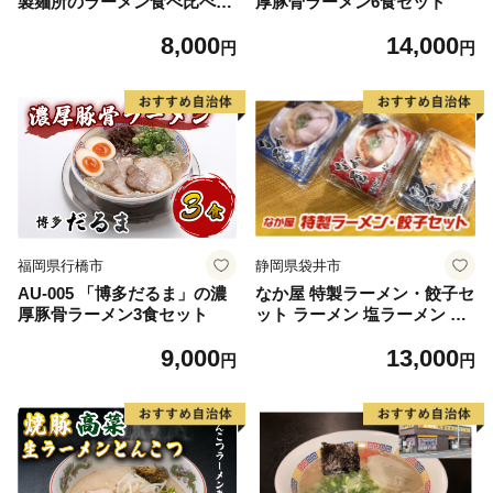
製麺所のラーメン食べ比べセ
厚豚骨ラーメン6食セット
ット（２種類×各１０食）
8,000
14,000
円
円
福岡県行橋市
静岡県袋井市
AU-005 「博多だるま」の濃
なか屋 特製ラーメン・餃子セ
厚豚骨ラーメン3食セット
ット ラーメン 塩ラーメン 醤
油ラーメン 餃子 セット 詰め
9,000
13,000
合わせ 静岡 袋井市
円
円