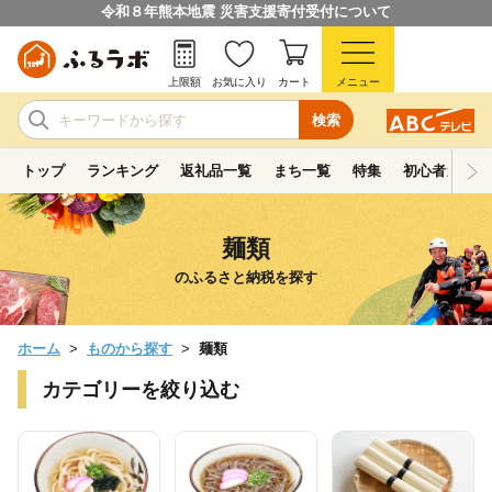
令和８年熊本地震 災害支援寄付受付について
上限額
お気に入り
カート
メニュー
検索
トップ
ランキング
返礼品一覧
まち一覧
特集
初心者ガイド
麺類
のふるさと納税を探す
ホーム
ものから探す
麺類
カテゴリーを絞り込む