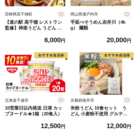
宮崎県高千穂町
岡山県瀬戸内市
【道の駅 高千穂 レストラン
手延べそうめん吉井川（4k
監修】神楽うどん うどん 冷
g） 麺類
凍うどん 1人前 具入り かつ
6,000
20,000
お出汁 惣菜 加工品 冷凍 手軽
円
円
簡単調理 お取り寄せ ご当地
グルメ 宮崎県 高千穂町 _Tk0
05-104
北海道千歳市
京都府南丹市
10営業日以内発送 日清 カッ
米粉うどん 10食セット う
プヌードル★1箱（20食入）
どん 小麦粉不使用 グルテン
フリー 冷凍 保存食 個包装 麺
12,500
12,000
京都府 南丹市
円
円