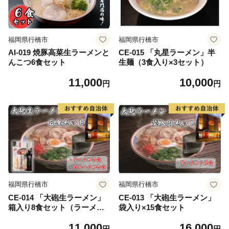
福岡県行橋市
福岡県行橋市
AI-019 焼豚高菜生ラーメンと
CE-015 「丸星ラーメン」半
んこつ6食セット
生麺（3食入り×3セット）
11,000
10,000
円
円
福岡県行橋市
福岡県行橋市
CE-014 「大砲生ラーメン」
CE-013 「大砲生ラーメン」
箱入り8食セット（ラーメン4
袋入り×15食セット
食/昔ラーメン4食）
11,000
16,000
円
円