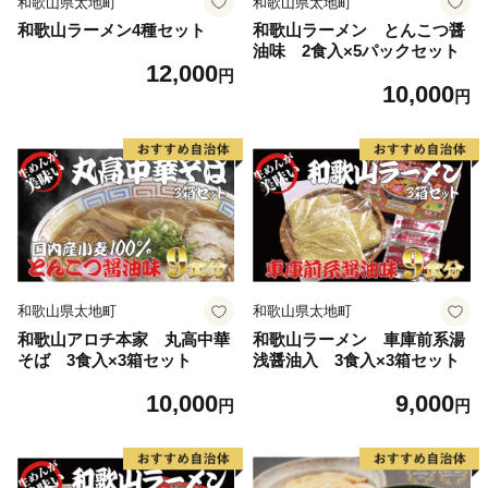
和歌山県太地町
和歌山県太地町
和歌山ラーメン4種セット
和歌山ラーメン とんこつ醤
油味 2食入×5パックセット
12,000
円
10,000
円
和歌山県太地町
和歌山県太地町
和歌山アロチ本家 丸高中華
和歌山ラーメン 車庫前系湯
そば 3食入×3箱セット
浅醤油入 3食入×3箱セット
10,000
9,000
円
円