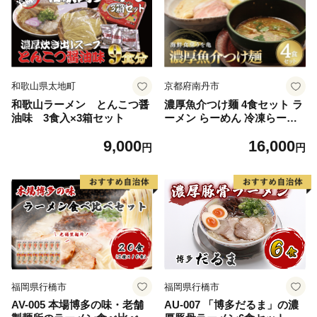
和歌山県太地町
京都府南丹市
和歌山ラーメン とんこつ醤
濃厚魚介つけ麺 4食セット ラ
油味 3食入×3箱セット
ーメン らーめん 冷凍らーめ
ん 冷凍ラーメン お土産 お家
9,000
16,000
お取り寄せ 濃厚 魚介 スープ
円
円
南丹市 京都【25年1月下旬以
降順次発送】
福岡県行橋市
福岡県行橋市
AV-005 本場博多の味・老舗
AU-007 「博多だるま」の濃