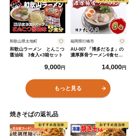
食 箱 ケース ]
和歌山県太地町
福岡県行橋市
和歌山ラーメン とんこつ
AU-007 「博多だるま」の
醤油味 3食入×3箱セット
濃厚豚骨ラーメン6食セッ
ト
9,000
14,000
円
円
もっと見る
焼きそばの返礼品