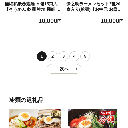
極細和紙巻素麺 木箱15束入
伊之助ラーメンセット3種20
【そうめん 乾麺 神埼 極細 の
食入り(乾麺)【お中元 お歳暮
し お中元 お歳暮 ギフト 贈り
即席めん インスタント アウ
10,000
10,000
物】(H019106)
トドア 簡単】(H019107)
円
円
1
2
3
4
5
次へ
冷麺の返礼品