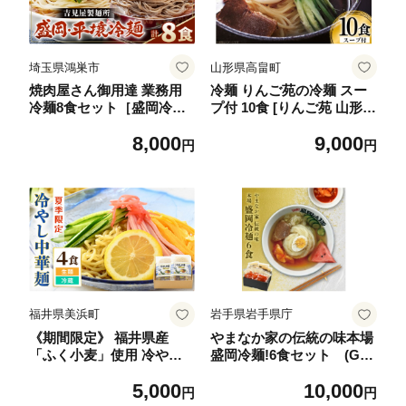
埼玉県鴻巣市
山形県高畠町
焼肉屋さん御用達 業務用
冷麺 りんご苑の冷麺 スー
冷麺8食セット［盛岡冷麺
プ付 10食 [りんご苑 山形県
平壌冷麺2種詰合せ］個包
高畠町 tk06ays660000] ス
8,000
9,000
装 スープ付き 辛味の素付
ープ 自家製 生麺 時短 簡単
円
円
き 常温保存3ヶ月 ／ 冷麺
手軽 冷凍
セット 8食 個包装 手軽 時
短 簡単調理 セット 大容量
夏 自宅 ランチ 昼ごはん 冷
やし麺 定番 麺 めん 麺類
本格麺 No.632
福井県美浜町
岩手県岩手県庁
《期間限定》 福井県産
やまなか家の伝統の味本場
「ふく小麦」使用 冷やし
盛岡冷麺!6食セット (G-0
中華麺 520g（130g×4）ス
07)【1403087】
5,000
10,000
ープ付 【 中華 ざる中華 麺
円
円