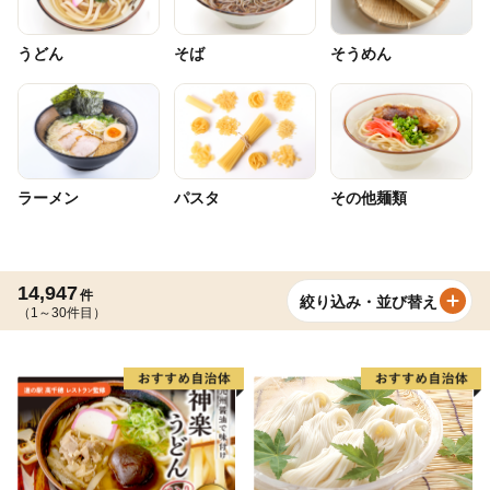
うどん
そば
そうめん
ラーメン
パスタ
その他麺類
14,947
件
絞り込み・並び替え
（1～30件目）