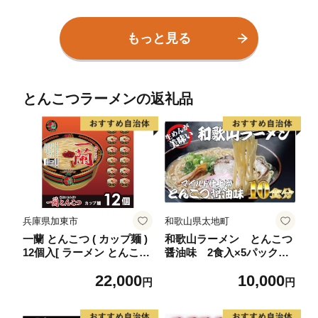
類 生麺 冷麺 自家製麺 ラー
メン 夏 食欲増進 夏バテ 簡
単 時短料理 】[m04-a013]
もっと見る
とんこつラーメンの返礼品
兵庫県加東市
和歌山県太地町
一蘭 とんこつ ( カップ麺 )
和歌山ラーメン とんこつ
12個入[ ラーメン とんこつ
醤油味 2食入×5パックセ
ラーメン 一蘭ラーメン 博
ット
22,000
10,000
多ラーメン カップラーメ
円
円
ン 時短 即席めん 麺増量 防
災 備蓄 保存食 非常