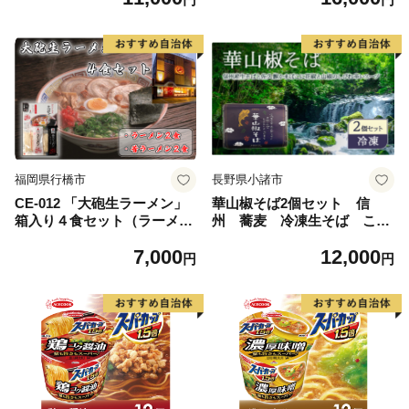
福岡県行橋市
長野県小諸市
CE-012 「大砲生ラーメン」
華山椒そば2個セット 信
箱入り４食セット（ラーメン
州 蕎麦 冷凍生そば こだ
２食/昔ラーメン２食）
わり お取り寄せ 小諸市 グ
7,000
12,000
ルメ
円
円