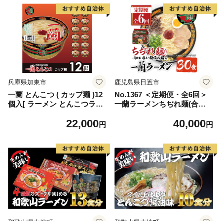
兵庫県加東市
鹿児島県日置市
一蘭 とんこつ ( カップ麺 )12
No.1367 ＜定期便・全6回＞
個入[ ラーメン とんこつラー
一蘭ラーメンちぢれ麺(合計3
メン 一蘭ラーメン 博多ラー
0食・計5食×6回・スープ付
22,000
40,000
メン カップラーメン 時短 即
き) 麺 ラーメン 常温 常温保
円
円
席めん 麺増量 防災 備蓄
存 簡単 簡単調理 中華 お手軽
保存食 非常食 箱 ケース
インスタント 本格 博多ラー
]
メン 備蓄 保存食 仕送り 日置
市限定 一蘭 ちぢれ麺【一
蘭】【1099】【1363】【136
4】【1365】【1366】【136
8】