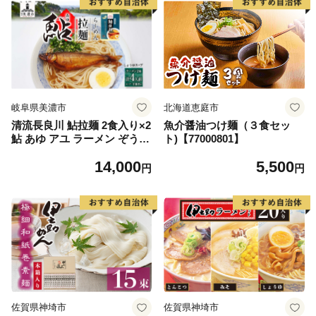
センター 岐阜県 美濃市
岐阜県美濃市
北海道恵庭市
清流長良川 鮎拉麺 2食入り×2
魚介醤油つけ麺（３食セッ
鮎 あゆ アユ ラーメン ぞうす
ト)【77000801】
い 雑炊 しまだ麺 麺 ご当地
14,000
5,500
グルメ お取り寄せ 和食 甘露
円
円
煮 美濃ハツシモ 魚粉 旨味 魚
料理 簡単 一般財団法人岐阜
県魚苗センター 岐阜県 美濃
市
佐賀県神埼市
佐賀県神埼市