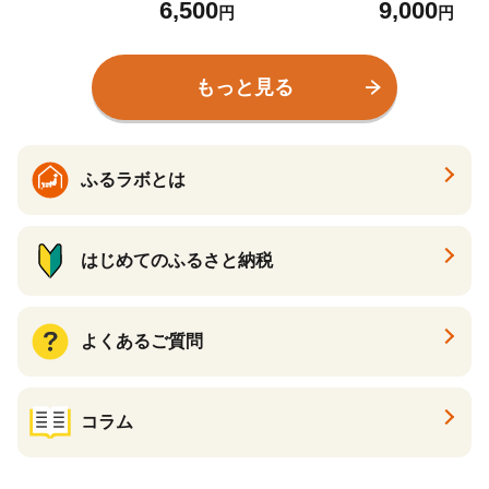
6,500
9,000
麺類 麺セット 夏 夏休み ラ
円
円
ンチ お昼ご飯 夕飯 冷し生
ラーメン コシ 細ちぢれ麺
冷やし中華 ゆでスパゲテ
もっと見る
ィ 冷し麺 ※北海道・沖
縄・離島への配送不可
ふるラボとは
はじめてのふるさと納税
よくあるご質問
コラム