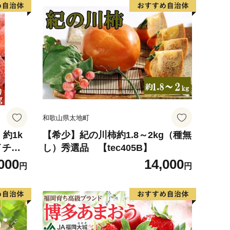
和歌山県太地町
・約1k
【希少】紀の川柿約1.8～2kg（種無
 イチゴ
し）秀選品 【tec405B】
アイス
000
14,000
円
円