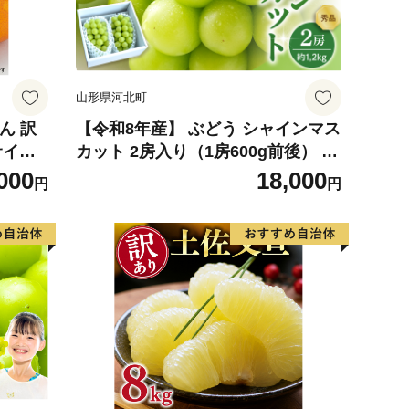
山形県河北町
ん 訳
【令和8年産】 ぶどう シャインマス
カット 2房入り（1房600g前後） 秀
柑橘 果
品 山形県河北町産【山形eLab】 ka
000
18,000
円
円
 食べ
074-023-r8
ZJ60