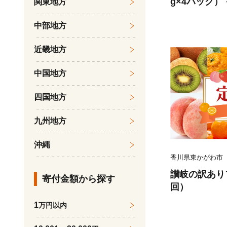
g×4パック）
関東地方
の フルーツ 
中部地方
スイーツ 熊本
月上旬より順
近畿地方
中国地方
四国地方
九州地方
沖縄
香川県東かがわ市
讃岐の訳あり
寄付金額から探す
回）
1
万円以内