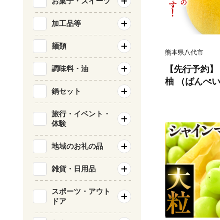
お菓子・スイーツ
加工品等
麺類
熊本県八代市
【先行予約】
調味料・油
柚 （ばんぺい
鍋セット
橘 みかん 果
おやつ 特産 熊
旅行・イベント・
年12月上旬
体験
地域のお礼の品
雑貨・日用品
スポーツ・アウト
ドア