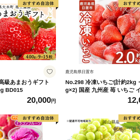
鹿児島県日置市
高級あまおうギフト
No.298 冷凍いちご(計約2kg
0g BD015
g×2) 国産 九州産 苺 いちご
冷凍 果物 フルーツ 減農薬 
20,000
12,
円
【片平観光農園】