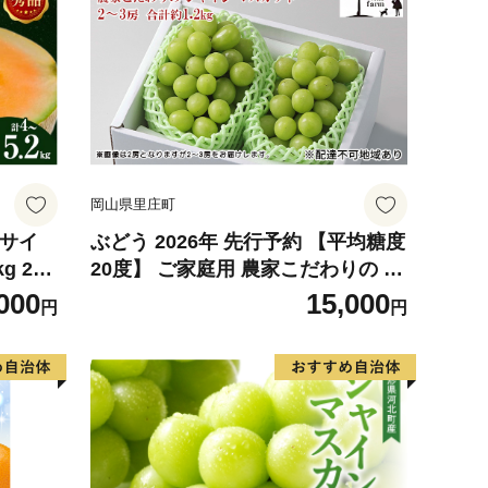
岡山県里庄町
4サイ
ぶどう 2026年 先行予約 【平均糖度
g 2玉
20度】 ご家庭用 農家こだわりの シ
 めろ
ャイン マスカット 2～3房 合計約1.
000
15,000
円
円
デザート
2kg ブドウ 葡萄 岡山県産 国産 フル
ーツ 果物 【 Nini farm 農家 直送 】