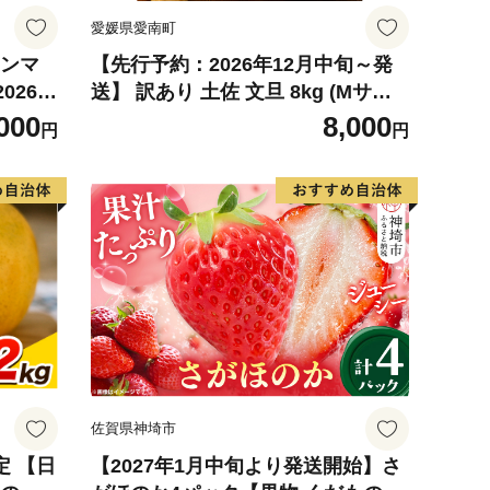
愛媛県愛南町
インマ
【先行予約：2026年12月中旬～発
026年
送】 訳あり 土佐 文旦 8kg (Mサイ
税 シャ
ズ以上サイズミックス) 8000円 わけ
000
8,000
円
円
すかっ
あり ぶんたん みかん mikan 蜜柑
 あま
ミカン 土佐文旦 家庭用 産地直送 国
産 農家直送 期間限定 特産品 サイズ
ミックス くらもとファーム 愛南町
愛媛県
佐賀県神埼市
定 【日
【2027年1月中旬より発送開始】さ