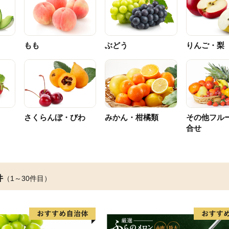
もも
ぶどう
りんご・梨
さくらんぼ・びわ
みかん・柑橘類
その他フル
合せ
件
（1～30件目）