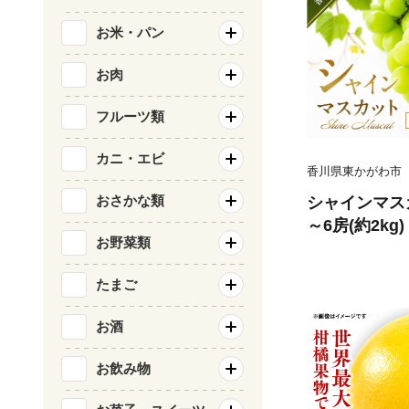
お米・パン
お肉
フルーツ類
カニ・エビ
香川県東かがわ市
おさかな類
シャインマス
～6房(約2kg
お野菜類
ルーツ 果物 
旬のフルーツ 
たまご
市
お酒
お飲み物