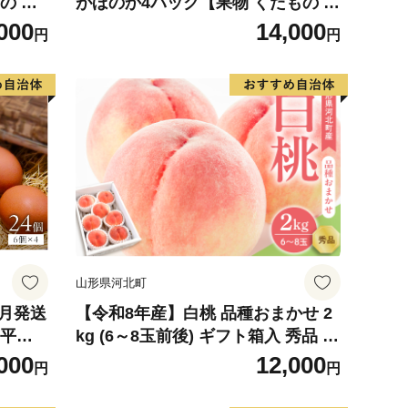
の く
がほのか4パック【果物 くだもの フ
7玉前
ルーツ いちご イチゴ 苺 佐賀】(H1
000
14,000
円
円
 予約
16134)
『松田
ルーツ
山形県河北町
5月発送
【令和8年産】白桃 品種おまかせ 2
と平飼
kg (6～8玉前後) ギフト箱入 秀品 山
不可地
形県河北町産 【山形eLab】 ka074-
000
12,000
円
円
5D-
026-r8