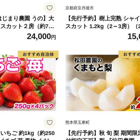
京都府京丹後市
はじまり農園 うの】大
【先行予約】樹上完熟 シャ
スカット２房（約700
スカット 1.2kg（2～3房）（2
形県河北町産 【河北町
9月中旬～発送） ふるさと納
24,000
15,
円
a002-004-r8
インマスカット しゃいんま
と 葡萄 ブドウ ふるーつ 甘い
い ギフト お取り寄せ
熊本県玉東町
いちご 約1kg（約250
【先行予約】秋 旬 梨 期間限