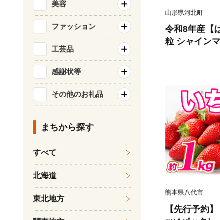
美容
山形県河北町
ファッション
令和8年産【
粒 シャインマ
工芸品
g×2房） 山
観光物産協会】 k
感謝状等
その他のお礼品
まちから探す
すべて
北海道
熊本県八代市
東北地方
【先行予約】 