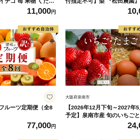
 イチゴ 苺 果物 くだも
付指定不可】梨 『松田農園』
旬 ジャム スムージー
まもと 梨 たっぷり 約2kg 5-
11,000
10,
円
県 八代市 【2027年1
後 《7月下旬-9月末頃出荷》
次発送】
受付中 熊本県玉名郡玉東町
農園』なし 果物 スイーツ フ
デザート スムージー SDG`s
大阪府泉南市
フルーツ定期便（全8
【2026年12月下旬～2027年
予定】泉南市産 旬のいちご
いたまごの詰め合わせ【配送
77,000
24,
円
域：北海道・沖縄・離島】【01
026-2027】