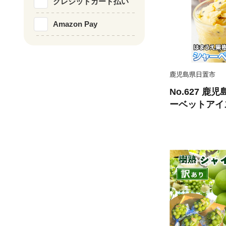
クレジットカード払い
Amazon Pay
鹿児島県日置市
No.627 
ーベットアイス
個) パッショ
ゴンフルーツ 
ザート 果物 
果樹園】