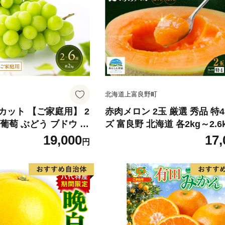
北海道上富良野町
カット 【ご家庭用】 2
赤肉メロン 2玉 厳選 秀品 特
) 葡萄 ぶどう ブドウ フ
ズ 富良野 北海道 各2kg～2.6k
くだもの 果実 旬の果物
セット ファーム富良野 メロン
19,000
17,
円
香川 香川県 東かがわ
ん 果物 くだもの フルーツ 
旬の果物 旬のフルーツ