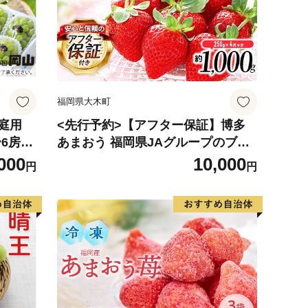
福岡県大木町
家庭用
<先行予約>【アフター保証】博多
〜6房
あまおう 福岡県JAグループのブラ
ンド あまおういちご 1000g（約250
000
10,000
円
円
のフル
g×4パック）JA福岡大城【2027年2
月から順次発送】AG010