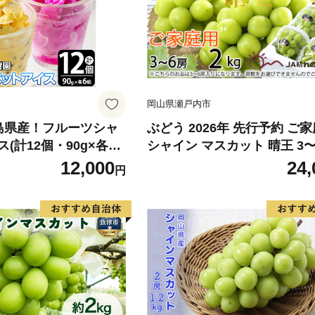
岡山県瀬戸内市
鹿児島県産！フルーツシャ
ぶどう 2026年 先行予約 ご
(計12個・90g×各6
シャイン マスカット 晴王 3
ンフルーツ レッドドラ
約2kg ブドウ 葡萄 岡山県産 国産 フ
12,000
24,
円
国産 鹿児島 日置市 デ
ルーツ 果物 岡山のぶどう 旬
贈答 アイス 【はまうえ
ーツ 旬の果物 大粒 種無し