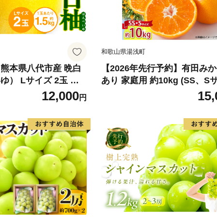
和歌山県湯浅町
 熊本県八代市産 晩白
【2026年先行予約】有田みか
ゆ） Lサイズ 2玉 柑
あり 家庭用 約10kg (SS、Sサイズ)
物 くだもの フルーツ
みかん 温州みかん フルーツ 
12,000
15,
円
本県 八代市 【2026
物 果実 ジューシー 人気 国産
より順次発送】
物 和歌山県 湯浅町 送料無料_
98