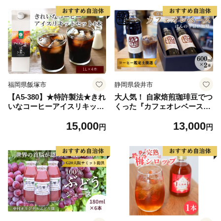
煎
温保存【池田製茶】
福岡県飯塚市
静岡県袋井市
【A5-380】★特許製法★きれ
大人気！ 自家焙煎珈琲豆でつ
いなコーヒーアイスリキッド
くった『カフェオレベース』
セット4本
2本 ギフト 贈り物 プレゼン
15,000
13,000
ト 人気 厳選 コーヒー 袋井市
円
円
飲料 ドリンク ソフトドリン
ク 飲み物 希釈用ドリンク 希
釈用コーヒー ホットコーヒー
アイスコーヒー