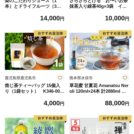
梨のこだわりジュース（1
さらさらとける お〜いお茶
本）とドライフルーツ（3
抹茶入り緑茶40g×3袋 イン
点）セット｜梨ジュース スト
スタント緑茶 粉末緑茶 粉
14,000
10,000
レート 100% 魚津 富山 ※北
末茶 おーいお茶 粉末緑茶
円
円
海道・沖縄・離島への配送不
可
鹿児島県鹿児島市
熊本県水俣市
焙じ茶ティーバッグ 15個入
草花蜜 甘夏花 Amanatsu Ner
り（1袋セット） K346-007
oli 120ml×24本 計2880ml 甘
_01
夏みかん 香り シロップ ネロ
4,000
88,000
リ 甘夏シロップ フルーツシ
円
円
ロップ 【2026年6月上旬より
順次発送】