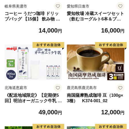
岐阜県美濃市
愛知県日進市
コーヒー うだつ珈琲 ドリッ
愛知牧場 冷蔵スイーツセット
プバッグ 【15個】 飲み物 飲
（飲むヨーグルト6本＆プリ
料 ドリンク ブレンドコーヒ
ン6個） 乳飲料 ドリンク お
14,000
16,000
ー ブラジル コロンビア タン
菓子 生乳 グラニュー糖 新鮮
円
円
ザニア インドネシア 香り高
牛乳 贅沢 カスタード カラメ
い 深いコク
ル 杏仁プリン
北海道恵庭市
鹿児島県鹿児島市
《配送地域限定》【定期便5
南国薩摩熟成珈琲 豆（100g×
回】明治オーガニック牛乳 9
3種） K374-001_02
00ml【3本】【73001801】
49,000
12,000
円
円