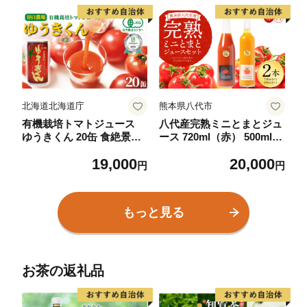
ラー F6S-416
ングセラー F6S-417
北海道北海道庁
熊本県八代市
有機栽培トマトジュース
八代産完熟ミニとまとジュ
ゆうきくん 20缶 食絶景北
ース 720ml（赤） 500ml
海道×ゼロカーボンアワー
（白） 2本セット トマト
19,000
20,000
ド2023優秀賞 トマト ジュ
ミニトマト 完熟 ジュース
円
円
ース 飲料 完熟 有機栽培 ロ
飲料 野菜 熊本県 八代市
ングセラー F6S-418
もっと見る
お茶の返礼品