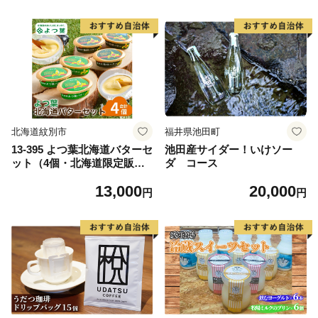
×15袋） KN026-010
ィー レッドティー 島ハーブ
ノンカフェイン カフェインレ
ス ハイビスカス リラックス
美容 健康 ダイエット 疲労回
復 アントシアニン ビタミンC
おもてなし プレゼント ギフ
ト 国産
北海道紋別市
福井県池田町
13-395 よつ葉北海道バターセ
池田産サイダー！いけソー
ット（4個・北海道限定販
ダ コース
売）
13,000
20,000
円
円