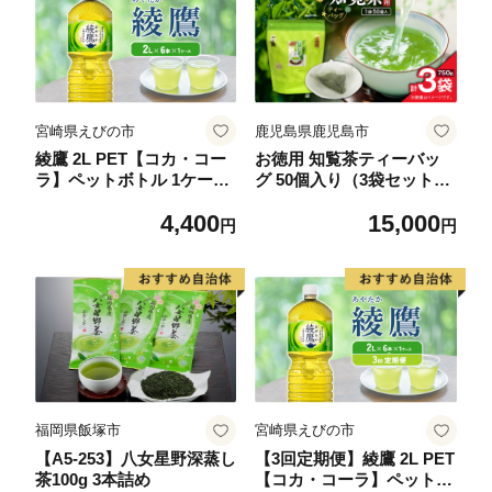
宮崎県えびの市
鹿児島県鹿児島市
綾鷹 2L PET【コカ・コー
お徳用 知覧茶ティーバッ
ラ】ペットボトル 1ケース
グ 50個入り（3袋セット）
(6本)セット お茶 緑茶 日本
K346-004_02
4,400
15,000
茶 茶葉 送料無料
円
円
福岡県飯塚市
宮崎県えびの市
【A5-253】八女星野深蒸し
【3回定期便】綾鷹 2L PET
茶100g 3本詰め
【コカ・コーラ】ペットボ