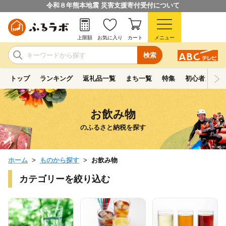
令和８年熊本地震 災害支援寄付受付について
上限額
お気に入り
カート
メニュー
検索
トップ
ランキング
返礼品一覧
まち一覧
特集
初心者ガイド
お飲み物
のふるさと納税を探す
ホーム
ものから探す
お飲み物
カテゴリーを絞り込む