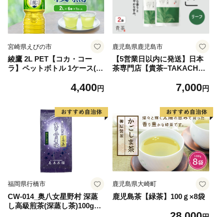
宮崎県えびの市
鹿児島県鹿児島市
綾鷹 2L PET【コカ・コー
【5営業日以内に発送】日本
ラ】ペットボトル 1ケース(6
茶専門店【貴茶−TAKACH
本)セット お茶 緑茶 日本茶
A】煎茶［禅］ リーフ 200g
4,400
7,000
茶葉 送料無料
K068-019
円
円
福岡県行橋市
鹿児島県大崎町
CW-014_奥八女星野村 深蒸
鹿児島茶【緑茶】100ｇ×8袋
し高級煎茶(深蒸し茶)100g×2
28,000
袋
円