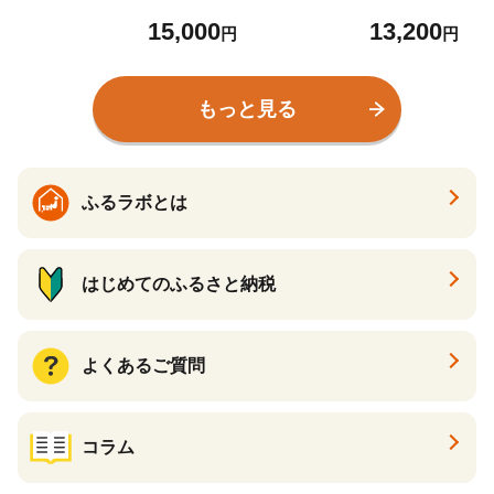
トル 1ケース(6本)定期便 3
15,000
13,200
回(18本)セット お茶 緑茶
円
円
日本茶 茶葉 送料無料
もっと見る
ふるラボとは
はじめてのふるさと納税
よくあるご質問
コラム