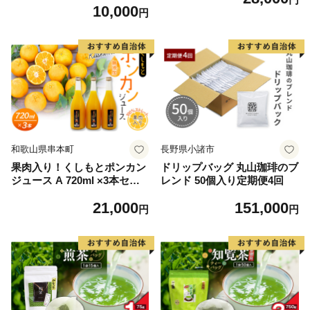
10,000
円
和歌山県串本町
長野県小諸市
果肉入り！くしもとポンカン
ドリップバッグ 丸山珈琲のブ
ジュース A 720ml ×3本セッ
レンド 50個入り定期便4回
ト 果汁100％ まるごと絞った
21,000
151,000
無添加ストレートジュース ド
円
円
リンク 柑橘 ぽんかん フルー
ツ みかん ミカン オレンジ 限
定 和歌山【sse202B】