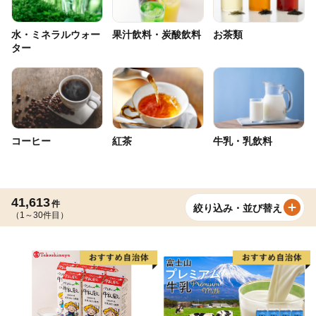
水・ミネラルウォー
果汁飲料・炭酸飲料
お茶類
ター
コーヒー
紅茶
牛乳・乳飲料
41,613
件
絞り込み・並び替え
（1～30件目）