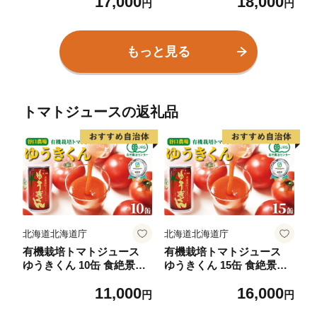
17,000
18,000
20565169] コーヒー 豆 珈
コーヒー 豆 小分け 自家焙
円
円
琲 珈琲豆 焙煎 自家焙煎 オ
煎 ライト焙煎 グリーンフ
リジナル焙煎
ァームカフェ Coffee オリ
ジナル 挽きたてコーヒー
もっと見る
トマトジュースの返礼品
北海道北海道庁
北海道北海道庁
有機栽培トマトジュース
有機栽培トマトジュース
ゆうきくん 10缶 食絶景北
ゆうきくん 15缶 食絶景北
海道×ゼロカーボンアワー
海道×ゼロカーボンアワー
11,000
16,000
ド2023 トマト ジュース 飲
ド2023優秀賞 トマト ジュ
円
円
料 完熟 有機栽培 ロングセ
ース 飲料 完熟 有機栽培 ロ