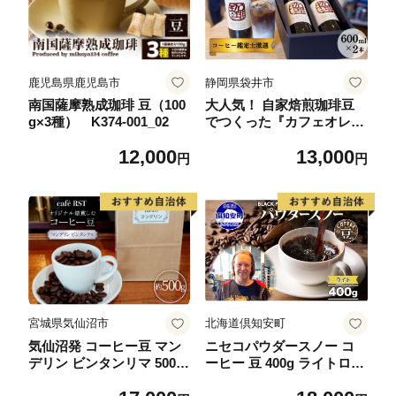
鹿児島県鹿児島市
静岡県袋井市
南国薩摩熟成珈琲 豆（100
大人気！ 自家焙煎珈琲豆
g×3種） K374-001_02
でつくった『カフェオレベ
ース』2本 ギフト 贈り物
12,000
13,000
プレゼント 人気 厳選 コー
円
円
ヒー 袋井市 飲料 ドリンク
ソフトドリンク 飲み物 希
釈用ドリンク 希釈用コー
ヒー ホットコーヒー アイ
スコーヒー
宮城県気仙沼市
北海道倶知安町
気仙沼発 コーヒー豆 マン
ニセコパウダースノー コ
デリン ビンタンリマ 500g
ーヒー 豆 400g ライトロー
[cafe RST 宮城県 気仙沼市
スト 珈琲 専門店 ドリップ