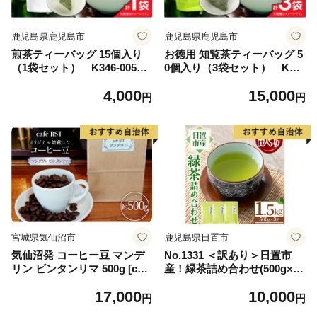
鹿児島県鹿児島市
鹿児島県鹿児島市
煎茶ティーバッグ 15個入り
お徳用 知覧茶ティーバッグ 5
（1袋セット） K346-005_0
0個入り（3袋セット） K34
1
6-004_02
4,000
15,000
円
円
宮城県気仙沼市
鹿児島県日置市
気仙沼発 コーヒー豆 マンデ
No.1331 ＜訳あり＞日置市
リン ビンタンリマ 500g [cafe
産！緑茶詰め合わせ(500g×3
RST 宮城県 気仙沼市 205651
袋) 国産 九州産 鹿児島県産
17,000
10,000
69] コーヒー 豆 珈琲 珈琲豆
日本茶 お茶 緑茶 簡易包装 訳
円
円
焙煎 自家焙煎 オリジナル焙
あり 自宅用 数量限定 常温 常