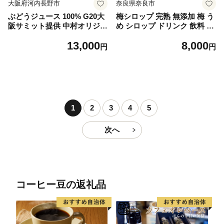
大阪府河内長野市
奈良県奈良市
ぶどうジュース 100% G20大
梅シロップ 完熟 無添加 梅 う
阪サミット提供 中村オリジナ
め シロップ ドリンク 飲料 ジ
ルぶどう園 砂糖不使用 無添
ュース 飲み物 スイーツ デザ
13,000
8,000
加 無加水 世界が認めた高級
ート ギフト プレゼント 贈り
円
円
ストレートジュース ギフト
物 健康 美容 果実酒 フルーツ
贈答品 日本製 国産ぶどう使
果物 国産 梅干し 梅干 梅古庵
用 限定 大阪 河内長野 甘い
奈良市 奈良県 8-005
濃厚 飲みきり おいしい 美味
しい ポリフェノール 小瓶 小
分け ぶどう ブドウ 高級
1
2
3
4
5
次へ
コーヒー豆の返礼品