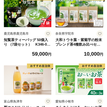
鹿児島県鹿児島市
奈良県宇陀市
知覧茶ティーバッグ 50個入
大和トウキ葉・紫菊芋の粉末
り （7袋セット） K346-003
ブレンド茶4種飲み比べセッ
_04
ト／ からだよろこ美(登録商
59,000
10,000
標) Total Beauty 春 大和当帰
円
円
和ハーブ 大和トウキ 当帰玄
米茶 玄米茶 ハト麦 紫菊芋 か
らだよろこ美 奈良県 宇陀市
富山県魚津市
愛知県小牧市