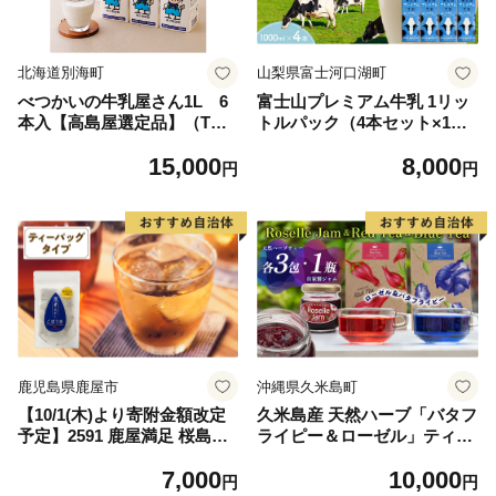
北海道別海町
山梨県富士河口湖町
べつかいの牛乳屋さん1L 6
富士山プレミアム牛乳 1リッ
本入【高島屋選定品】（TK0
トルパック（4本セット×1
000054）
回）
15,000
8,000
円
円
鹿児島県鹿屋市
沖縄県久米島町
【10/1(木)より寄附金額改定
久米島産 天然ハーブ「バタフ
予定】2591 鹿屋満足 桜島溶
ライピー＆ローゼル」ティー
岩焙煎水出しごぼう茶ティー
各3包＆ローゼルジャムセッ
7,000
10,000
バッグ15袋（ティーバッグ3g
ト ジャム 青色 赤色 ブルーテ
円
円