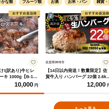
さかな類
フルーツ類
お酒
お米・パン
雑貨・
2
佐賀県神埼市
!(訳あり)牛ヒレ
【14日以内発送！数量限定】佐
 1000g【B-109
賀牛入り ハンバーグ 22個 2.6k
(120g×22個)【佐賀牛 黒毛和牛
10,000
12,000
円
ブランド牛 九州 ハンバーグ 牛
豚肉 国産 お弁当 おかず 惣菜 お
すすめ 人気】(H083106)
2
2
2
2
2
2
もっと見る