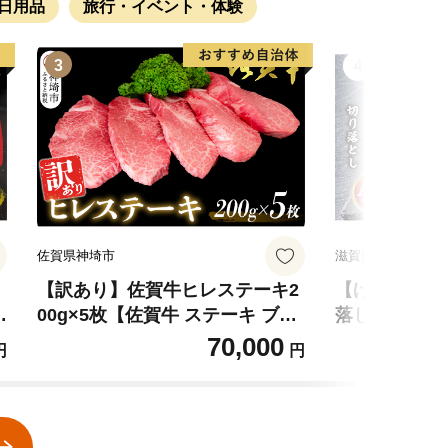
日用品
旅行・イベント・体験
3
4
佐賀県神埼市
滋賀県近江八幡市
【訳あり】佐賀牛ヒレステーキ2
【げんさん】
g
00g×5枚【佐賀牛 ステーキ ブラ
落し【500g
ンド肉 ヒレ肉 フィレ肉 ジューシ
W】
70,000
円
円
肉
ー ヘルシー】(H065175)
3
3
3
3
3
3
4
4
4
4
4
4