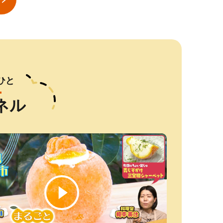
ひと
静岡県焼津市
北海道上富良野町
京都府長岡京市
鳥取県日野町
栃木県小山市
東京都目黒区
北海道別海町
長野県小諸市
北海道恵庭市
熊本県玉東町
神奈川県開成町
群馬県長野原町
ネル
ロ
a10-1289 ネギトロ100g×16パ
赤肉メロン 2玉 厳選 秀品 特4サ
＜天然水のビール工場＞京都直
【令和7年産】鳥取県産コシヒカ
クラリスボックスティッシュ60
ウェスティンホテル東京
大人気 訳あり
【オンライン決
サッポロクラシ
令和7年産 無
クリネックス
北軽井沢・八
鮭
m
に
再
チ
ック 合計1.6kg
イズ 富良野 北海道 各2kg～2.6k
送 ザ・プレミアム・モルツ 350
リ 5kg（5kg×1）米 コシヒカリ
箱(1箱220組(440枚))(5個入り×12
『ル・スパ・パリジエン』選べ
タテ 400g 
年8月上旬～
【93001010
g《7-14日
イレ用 トイ
町内各所で利
品
g 2玉 セット ファーム富良野 メ
ml×24本 プレモル [1495]
こしひかり お米 白米 精米 5キロ
セット)【1256759】
るボディセラピー90分/1名
柱 海鮮 魚介類 刺身 大粒 天然 海
「浅間水蜜桃
祝除く)》コメ
ブル）64ロー
ふるさと感謝券
132,000
10,000
17,000
22,000
14,000
8,500
円
円
円
円
円
円
円
円
円
円
円
円
川
ロン めろん 果物 くだもの フル
おこめ こめ コメ 真空パック包装
鮮 ランキング 大人気 人気 おす
あかつき 秀品 
ュー｜人気米 
ク) 開成町 
【トラベル 観
r
京
ーツ デザート 旬の果物 旬のフル
真空包装 長期保存 単一原料米 鳥
すめ 訳あり 
答品 ふるさと
活応援米
ブル 日用品 
馬県 長野原町
り
イ
ーツ
取県日野町産 Elevation
SDGs 備蓄 
活雑貨 生活用
トペーパー 
ーぱー トイレ
トペーパー [BD