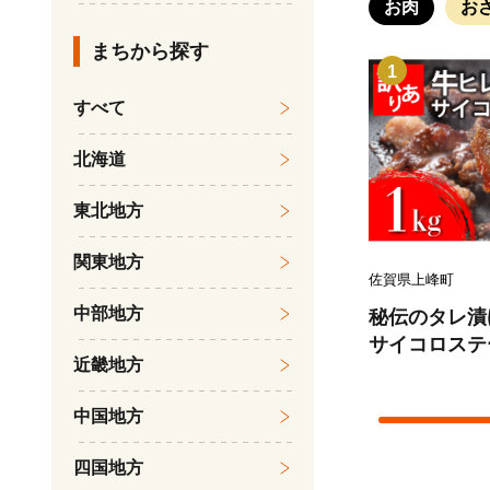
お肉
お
まちから探す
1
すべて
北海道
東北地方
関東地方
佐賀県上峰町
中部地方
秘伝のタレ漬け
サイコロステーキ
近畿地方
8-AS】
中国地方
四国地方
1
1
1
1
1
1