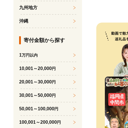
九州地方
沖縄
寄付金額から探す
鹿児島県鹿屋市
岡山県瀬戸内市
北海道千歳市
福岡県大木町
北海道倶知安町
神奈川県川崎市
1
万円以内
【10/1(木
もも ぶどう 2
キリン一番搾
【最短7営業
ブライティア
川崎国際生田
10,001～20,000
定】【期間限
合/白桃 2玉(
道千歳工場産＞
年産 福岡県産
ィッシュ 200
利用券 3,00
円
産うなぎ蒲焼4
インマスカット 晴王 2
ケース
精米 ※北海
製 まとめ買い
20,001～30,000
円
07-023
g以上) 化粧
送不可
クル 長持 防
フルーツ 果物
消耗品 生活必
30,001～50,000
円
紙 北海道 倶
50,001～100,000
円
100,001～200,000
円