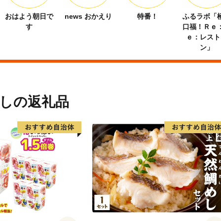
おはよう朝日で
news おかえり
特番！
ふるラボ「
す
口福！Ｒｅ
ｅ：レスト
ン」
しの返礼品