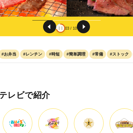
03
/
10
#お弁当
#レンチン
#時短
#簡単調理
#常備
#ストック
Cテレビで紹介