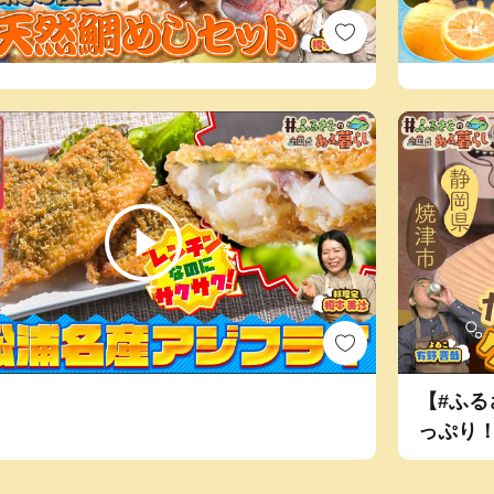
【#ふ
っぷり
「きな