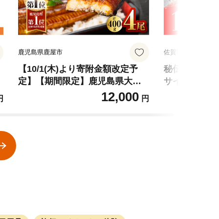
鹿児島県鹿屋市
佐賀県上峰町
【10/1(木)より寄附金額改定予
秘伝のタレ漬け
定】【期間限定】鹿児島県大隅
サイコロステーキ
産うなぎ蒲焼4尾（400g） KN0
8-AS】
12,000
円
円
07-023