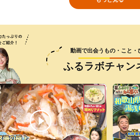
動画で出会うもの・こと・
宮城県気仙沼市
香川県東かがわ市
福島県本宮市
福井県池田町
秋田県能代市
東京都文京区
ふるラボチャン
)より寄附金額改定予
026年 先行予約 詰
り生ビール＜北海
日以内発送】令和7
 ソフト ボックステ
緑地ゴルフ場 ご
訳あり 銀鮭 切身 約2kg [宮城東
シャインマスカット 【ご家庭
【福島のへそのまち もとみや
「未来へ耕す池田米」認証 池田
トイレットペーパー ダブル 96
【東京ドームホテル】 3階 スー
定】鹿児島県大隅
1玉220g以上)・シャ
350ml（24本） 2
米 夢つくし 15kg
組 400枚 60箱 日本
0点
洋 宮城県 気仙沼市 20564991] 
用】 2～6房(約2kg) 葡萄 ぶどう
産】アサヒスーパードライ 350
町産コシヒカリ３kg【お1人様
ール 12個 × 8パック ブランカ 
パーダイニング リラッサ ラン
尾（400g） KN0
房(1房480
道・沖縄・離島は配
 ティッシュ リサイ
魚介類 海鮮 訳アリ 規格外 不揃
ブドウ フルーツ 果物 くだもの
l×24本 合計8.4L 1ケース アルコ
つき３セットまで】
生紙 100％ 芯あり 日用品 消耗
ブッフェ お食事券 大人1名様分
12,000
39,000
30,800
19,500
16,000
10,000
12,500
19,000
15,000
10,000
11,000
24,000
円
円
円
円
円
円
箱入り 岡山県産 国産
災 常備品 日用雑貨
い さけ サケ 鮭切身 シャケ 切り
果実 旬の果物 旬のフルーツ 香
ール度数5% 缶ビール お酒 ビー
無香料 生活用品 備蓄 秋田県 能
関東 東京 ご利用券 ランチ 昼食
 ギフト
需品 備蓄 ペーパー
身 冷凍 家庭用 おかず 弁当 支援
香川県 東かがわ市
ル アサヒ スーパードライ supe
代市 送料無料 《能代製紙》
食事券 レストラン ブッフェ 東
知安町 日用品
サーモン 銀鮭切り身 魚 わけあ
dry 24缶 辛口 送料無料 カメ
都 お食事券
本宮市 【07214-0206】