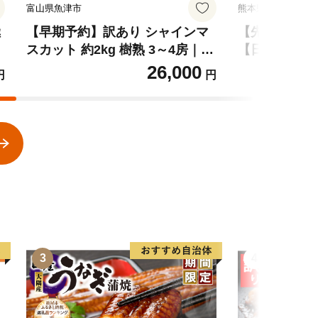
富山県魚津市
熊本県玉東町
極
【早期予約】訳あり シャインマ
【先行予約】秋
スカット 約2kg 樹熟 3～4房｜
【日付指定不
0
富山県産 マスカット ぶどう ブド
園』の くまも
26,000
円
円
ウ 葡萄 ※北海道・沖縄・離島へ
kg 5-7玉前
の配送不可 ※2026年10月～発送
出荷》 予約 
玉東町『松田
イーツ フルー
ジー SDG`s
3
4