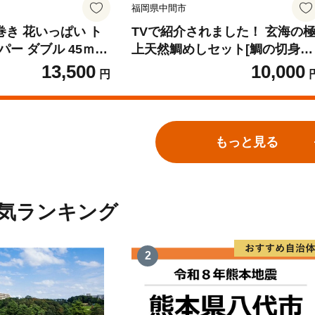
福岡県中間市
倍巻き 花いっぱい ト
TVで紹介されました！ 玄海の
ー ダブル 45ｍ
上天然鯛めしセット[鯛の切身、
全18種 花柄 プリン
だし汁、鯛茶漬け用だし]【010-
13,500
10,000
円
り付き 日本製 まと
001】
常備品 ペーパー エ
消耗品 備蓄 送料無
知安町 日用品
もっと見る
気ランキング
2