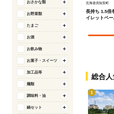
おさかな類
北海道倶知安町
長持ち 1.5
お野菜類
イレットペーパ
計72ロール 
たまご
ト ハーブ 香
め買い 防災 
お酒
コ 日用雑貨 
お飲み物
料 北海道 倶
お菓子・スイーツ
加工品等
総合人
麺類
1
調味料・油
鍋セット