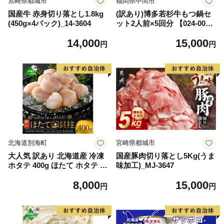
宮崎県都城市
福岡県中間市
国産牛 赤身切り落とし1.8kg
(訳あり)博多若杉牛もつ鍋セ
(450g×4パック)_14-3604
ット2人前×5回分 【024-002
7】
14,000
15,000
円
円
北海道別海町
宮崎県都城市
大人気 訳あり 北海道産 冷凍
国産豚肉切り落とし5Kg(うま
ホタテ 400g ほたて ホタテ 帆
味加工)_MJ-3647
立 貝柱 海鮮 魚介類 刺身 大
8,000
15,000
粒 天然 海鮮 ランキング 大人
円
円
気 人気 おすすめ 訳あり ）