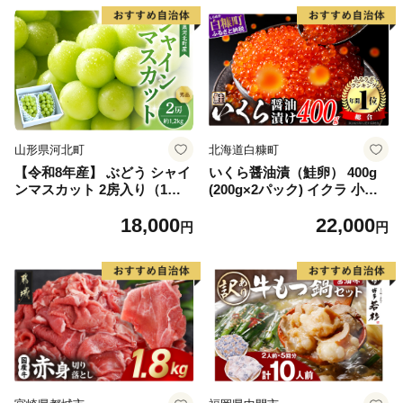
山形県河北町
北海道白糠町
【令和8年産】 ぶどう シャイ
いくら醤油漬（鮭卵） 400g
ンマスカット 2房入り（1房6
(200g×2パック) イクラ 小分
00g前後） 秀品 山形県河北町
け いくら醤油漬 鮭いくら い
18,000
22,000
産【山形eLab】 ka074-023-r
くら醤油漬け 鮭 鮭卵 ikura
円
円
8
醤油いくら 冷凍いくら いく
ら北海道 醤油鮭いくら 人気
大好評品 北海道 白糠町