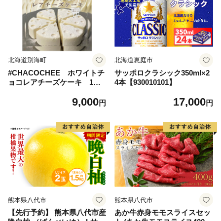
北海道別海町
北海道恵庭市
#CHACOCHEE ホワイトチ
サッポロクラシック350ml×2
ョコレアチーズケーキ 1ホ
4本【930010101】
ール(直径15cm)（北海道,別
9,000
17,000
海町,チーズ,ちーず,チーズケ
円
円
ーキ,ふるさと納税）
熊本県八代市
熊本県八代市
【先行予約】 熊本県八代市産
あか牛赤身モモスライスセッ