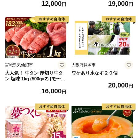
12,000
19,000
毛和牛 ブランド牛 九州 ハン
もの 果実 旬の果物 旬のフル
円
円
バーグ 牛肉 豚肉 国産 お弁当
ーツ 香川 香川県 東かがわ市
おかず 惣菜 おすすめ 人気】
(H083106)
宮城県気仙沼市
大阪府貝塚市
大人気！ 牛タン 厚切り牛タ
ワケあり水なす２０個
ン 塩味 1kg (500g×2) [モ〜ラ
20,000
ンド 宮城県 気仙沼市 205646
円
16,000
60] 肉 牛肉 精肉 牛たん 牛タ
円
ン塩 牛たん塩 冷凍 焼肉 BB
Q アウトドア バーベキュー
厚切り タン