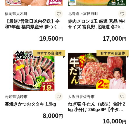
福岡県大木町
北海道上富良野町
【最短7営業日以内発送】令
赤肉メロン 2玉 厳選 秀品 特4
和7年産 福岡県産米 夢つくし
サイズ 富良野 北海道 各2kg
15kg 精米 ※北海道・沖縄・
～2.6kg 2玉 セット ファーム
19,500
17,000
離島は配送不可
富良野 メロン めろん 果物 く
円
円
だもの フルーツ デザート 旬
の果物 旬のフルーツ
高知県須崎市
大阪府泉佐野市
藁焼きかつおタタキ 1.9kg
ねぎ塩 牛たん（成型）合計 2
kg 小分け 250g×8P【牛タン
8,000
牛肉 焼肉用 薄切り 訳あり サ
円
16,000
イズ不揃い】
円