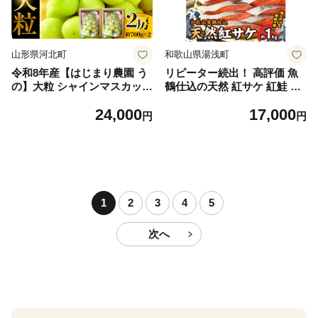
山形県河北町
和歌山県湯浅町
令和8年産【はじまり農園 う
リピーター続出！ 高評価 魚
の】大粒 シャインマスカット
鶴仕込の天然 紅サケ 紅鮭 鮭
２房（約700g×2房） 山形県
サーモン 切身 切り身 約1kg
24,000
17,000
河北町産 【河北町観光物産協
レビュー高評価 小分け 真空
円
円
会】 ka002-004-r8
パック 梅酒 真昆布 使用 だし
まろやか 天然 鮭 魚 海の幸
海鮮 魚介 食品 食べ物 おかず
お弁当 水産加工品 冷凍 グル
メ お取り寄せ 和歌山県 湯浅
町 送料無料_G7317
1
2
3
4
5
次へ