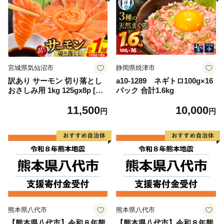
宮城県気仙沼市
静岡県焼津市
訳あり サーモン 切り落とし
a10-1289 ネギトロ100g×16
おさしみ用 1kg 125gx8p [足
パック 合計1.6kg
利本店 宮城県 気仙沼市 2056
11,500
10,000
4313] 魚 魚介類 鮭 お刺し身
円
円
刺し身 刺身 生 生食 個包装
チリ銀鮭 銀鮭 海鮮 海鮮丼 魚
介
熊本県八代市
熊本県八代市
【熊本県八代市】令和８年熊
【熊本県八代市】令和８年熊