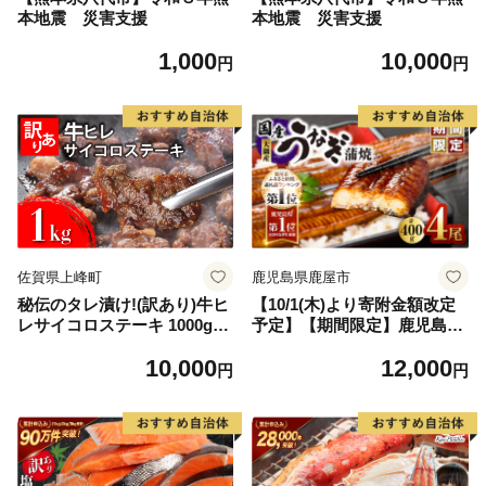
本地震 災害支援
本地震 災害支援
1,000
10,000
円
円
佐賀県上峰町
鹿児島県鹿屋市
秘伝のタレ漬け!(訳あり)牛ヒ
【10/1(木)より寄附金額改定
レサイコロステーキ 1000g
予定】【期間限定】鹿児島県
【B-1098-AS】
大隅産うなぎ蒲焼4尾（400
10,000
12,000
g） KN007-023
円
円