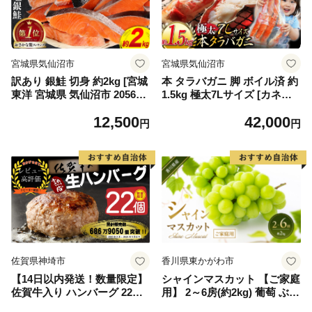
宮城県気仙沼市
宮城県気仙沼市
訳あり 銀鮭 切身 約2kg [宮城
本 タラバガニ 脚 ボイル済 約
東洋 宮城県 気仙沼市 205649
1.5kg 極太7Lサイズ [カネダ
91] 鮭 魚介類 海鮮 訳アリ 規
イ 宮城県 気仙沼市 2056432
12,500
42,000
格外 不揃い さけ サケ 鮭切身
6] カニ かに 蟹 たらばがに た
円
円
シャケ 切り身 冷凍 家庭用 お
らば蟹 タラバ蟹 たらば タラ
かず 弁当 支援 サーモン 銀鮭
バ ボイル
切り身 魚 わけあり
佐賀県神埼市
香川県東かがわ市
【14日以内発送！数量限定】
シャインマスカット 【ご家庭
佐賀牛入り ハンバーグ 22個
用】 2～6房(約2kg) 葡萄 ぶど
2.6kg(120g×22個)【佐賀牛 黒
う ブドウ フルーツ 果物 くだ