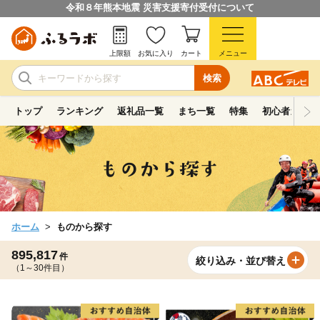
令和８年熊本地震 災害支援寄付受付について
上限額
お気に入り
カート
メニュー
検索
トップ
ランキング
返礼品一覧
まち一覧
特集
初心者ガイド
ホーム
ものから探す
895,817
件
絞り込み・並び替え
（1～30件目）