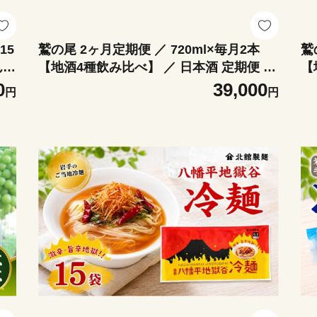
15
鷲の尾 2ヶ月定期便 ／ 720ml×毎月2本
鷲
【地酒4種飲み比べ】 ／ 日本酒 定期便 飲
【
物
み比べ 地酒 おさけ さけ アルコール お取
み
0
39,000
円
円
土
寄せ 取寄せ 東北 ご当地 家飲み 宅飲み 手
寄
まろ
土産 プレゼント 飲み会 人気 おいしい 自
土
宅用 家庭用 晩酌 贈り物 ギフト おすすめ
宅
オススメ わしの尾 【澤口酒店】
オ