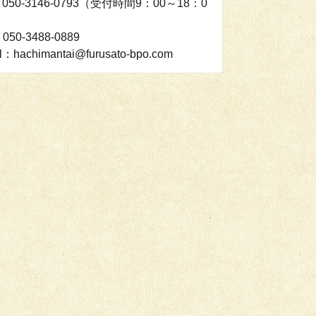
：050-3146-0793（受付時間9：00～18：0
050-3488-0889
l：hachimantai@furusato-bpo.com