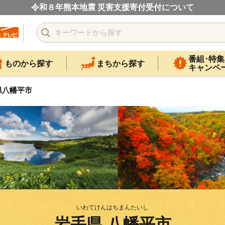
令和８年熊本地震 災害支援寄付受付について
番組･特集
ものから探す
まちから探す
キャンペ
県八幡平市
いわてけんはちまんたいし
岩手県 八幡平市