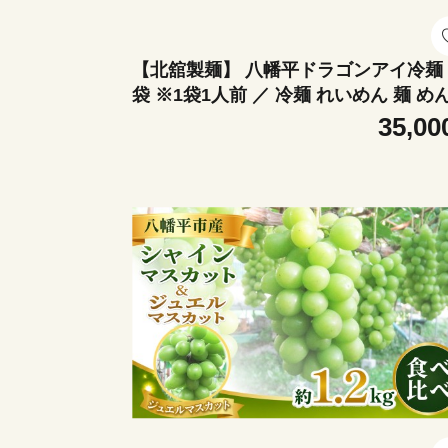
【北舘製麺】 八幡平ドラゴンアイ冷麺 
袋 ※1袋1人前 ／ 冷麺 れいめん 麺 めん
麺類 半なま 半生 半生麺 半なま麺 贈り
35,00
贈物 プレゼント お土産 おみやげ 夏 手
産 小分け 個包装 ご当地 グルメ 塩味 
やか