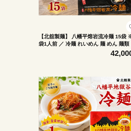
【北舘製麺】 八幡平熔岩流冷麺 15袋 
袋1人前 ／ 冷麺 れいめん 麺 めん 麺類
なま 半生 半生麺 半なま麺 贈り物 贈物
42,00
レゼント お土産 おみやげ 夏 手土産 小
け 個包装 ご当地 グルメ 豚骨系 担々