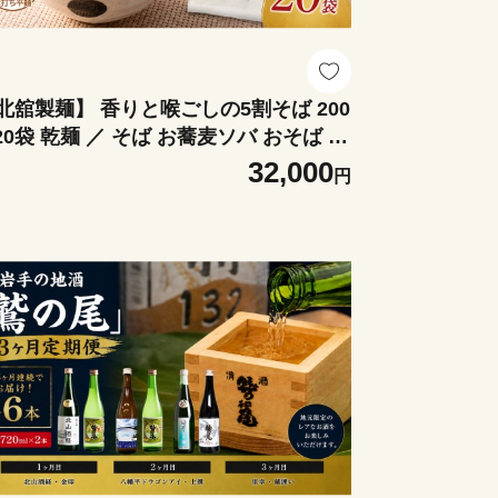
北舘製麺】 香りと喉ごしの5割そば 200
 20袋 乾麺 ／ そば お蕎麦ソバ おそば 太
ち 平麺 同割そば 同割ソバ 同割蕎麦 五
32,000
円
蕎麦 5割蕎麦 手土産 プレゼント お土産
みやげ 小分け 贈り物