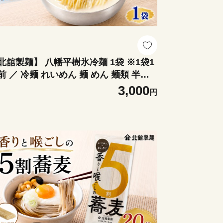
北舘製麺】 八幡平樹氷冷麺 1袋 ※1袋1
前 ／ 冷麺 れいめん 麺 めん 麺類 半な
 半生 半生麺 半なま麺 贈り物 贈物 プレ
3,000
円
ント お土産 おみやげ 夏 手土産 小分け
包装 ご当地 グルメ 濃厚 クリーミー コ
タン