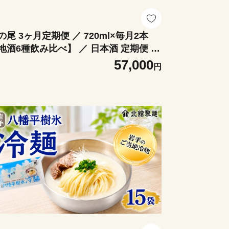
の尾 3ヶ月定期便 ／ 720ml×毎月2本
地酒6種飲み比べ】 ／ 日本酒 定期便 飲
比べ 地酒 おさけ さけ アルコール お取
57,000
円
せ 取寄せ 東北 ご当地 家飲み 宅飲み 手
産 プレゼント 飲み会 人気 おいしい 自
用 家庭用 晩酌 贈り物 ギフト おすすめ
ススメ わしの尾 【澤口酒店】