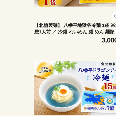
【北舘製麺】 八幡平地獄谷冷麺 1袋 ※
袋1人前 ／ 冷麺 れいめん 麺 めん 麺類
なま 半生 半生麺 半なま麺 贈り物 贈物
3,00
レゼント お土産 おみやげ 夏 手土産 小
け 個包装 ご当地 グルメ 激辛 辛い 旨