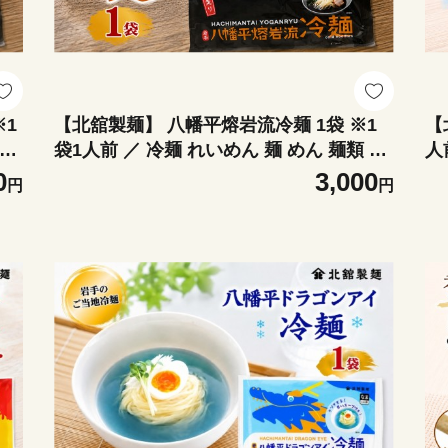
※1
【北舘製麺】 八幡平熔岩流冷麺 1袋 ※1
【
 半
袋1人前 ／ 冷麺 れいめん 麺 めん 麺類 半
人
 プ
なま 半生 半生麺 半なま麺 贈り物 贈物 プ
ま
0
3,000
円
円
分
レゼント お土産 おみやげ 夏 手土産 小分
ゼ
け 個包装 ご当地 グルメ 豚骨系 担々
個
ム