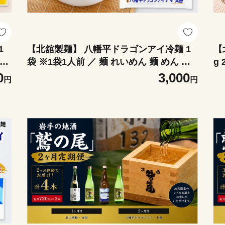
1
【北舘製麺】 八幡平ドラゴンアイ冷麺 1
【
 半
袋 ※1袋1人前 ／ 麺 れいめん 麺 めん 麺
g
 プ
類 半なま 半生 半生麺 半なま麺 贈り物 贈
打
0
3,000
円
円
分
物 プレゼント お土産 おみやげ 夏 手土産
割
辛
小分け 個包装 ご当地 グルメ 塩味 まろや
お
か