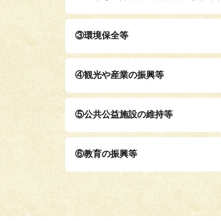
③環境保全等
④観光や産業の振興等
⑤公共公益施設の維持等
⑥教育の振興等