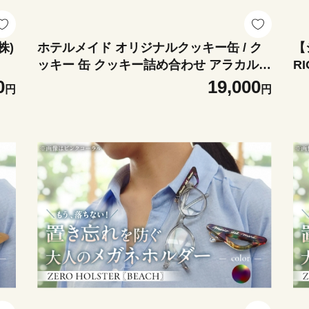
株)
ホテルメイド オリジナルクッキー缶 / ク
【
ッキー 缶 クッキー詰め合わせ アラカルト
RI
12種 お菓子 焼き菓子 くっきー スイーツ
0
19,000
円
円
クッキー ギフト 葉山町【葉山ホテル音羽
ノ森】 [ASCW001]