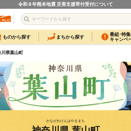
令和８年熊本地震 災害支援寄付受付について
番組･特集
ものから探す
まちから探す
キャンペ
奈川県葉山町
かながわけんはやままち
神奈川県 葉山町