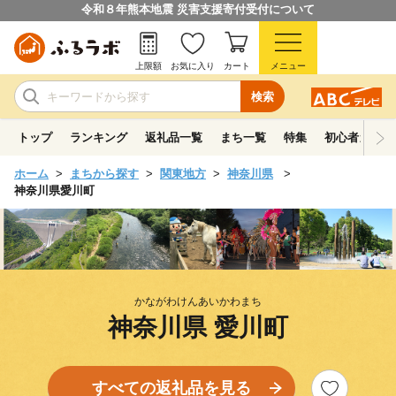
令和８年熊本地震 災害支援寄付受付について
上限額
お気に入り
カート
メニュー
検索
トップ
ランキング
返礼品一覧
まち一覧
特集
初心者ガイド
ホーム
まちから探す
関東地方
神奈川県
神奈川県愛川町
かながわけんあいかわまち
神奈川県 愛川町
すべての返礼品を見る