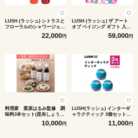
LUSH (ラッシュ) シトラスと
LUSH (ラッシュ) ザ アート
フローラルのシャワージェル
オブ ベイジング ギフト 入浴
2種セット【1731845】
剤15種セット【1731833】
22,000
59,000
円
円
料理家 栗原はるみ監修 調
LUSH(ラッシュ) インターギ
味料3本セット(昆布しょう
ャラクティック 3個セット
ゆ・いろいろ甘酢・ごまだ
【1655403】
10,000
11,000
円
円
れ)【1739730】