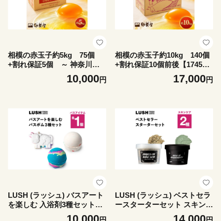
相模の赤玉子約5kg 75個
相模の赤玉子約10kg 140個
+割れ保証5個 ～ 神奈川県
+割れ保証10個前後【174558
愛川町 ～【1745588】
9】
10,000
17,000
円
円
LUSH (ラッシュ) バスアート
LUSH (ラッシュ) ベストセラ
を楽しむ 入浴剤3種セット
ースターターセット スキンケ
【1731838】
ア2種セット【1731839】
10,000
14,000
円
円