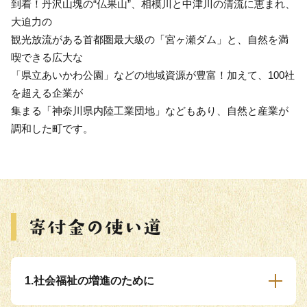
到着！丹沢山塊の“仏果山”、相模川と中津川の清流に恵まれ、
大迫力の
観光放流がある首都圏最大級の「宮ヶ瀬ダム」と、自然を満
喫できる広大な
「県立あいかわ公園」などの地域資源が豊富！加えて、100社
を超える企業が
集まる「神奈川県内陸工業団地」などもあり、自然と産業が
調和した町です。
1.社会福祉の増進のために