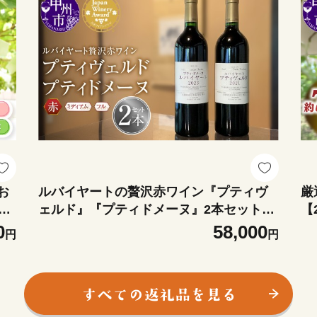
お
ルバイヤートの贅沢赤ワイン『プティヴ
厳
26
ェルド』『プティドメーヌ』2本セット
【
モモ
（MF）E8-790【ワイン 丸藤葡萄酒 日本
ャ
0
58,000
円
円
ウ
ワイナリーアワード受賞 赤ワイン 甲州市
和
山梨県】
ー