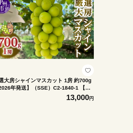
選大房シャインマスカット 1房 約700g
2026年発送】（SSE）C2-1840-1 【シ
インマスカット 葡萄 ぶどう ブドウ 令
13,000
円
8年発送 期間限定 山梨県産 甲州市 フル
ツ 果物】