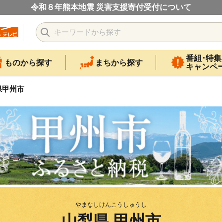
令和８年熊本地震 災害支援寄付受付について
番組･特集
ものから探す
まちから探す
キャンペ
県甲州市
やまなしけんこうしゅうし
山梨県 甲州市