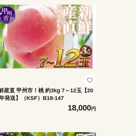
鮮産直 甲州市！桃 約3kg 7～12玉【20
6年発送】（KSF）B18-147
18,000
円