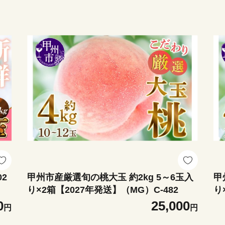
02
甲州市産厳選旬の桃大玉 約2kg 5～6玉入
甲
り×2箱【2027年発送】（MG）C-482
り
0
25,000
円
円