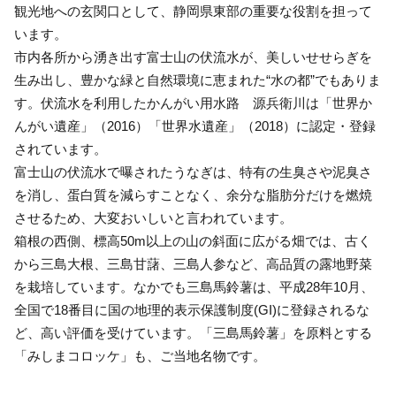
観光地への玄関口として、静岡県東部の重要な役割を担って
います。
市内各所から湧き出す富士山の伏流水が、美しいせせらぎを
生み出し、豊かな緑と自然環境に恵まれた“水の都”でもありま
す。伏流水を利用したかんがい用水路 源兵衛川は「世界か
んがい遺産」（2016）「世界水遺産」（2018）に認定・登録
されています。
富士山の伏流水で曝されたうなぎは、特有の生臭さや泥臭さ
を消し、蛋白質を減らすことなく、余分な脂肪分だけを燃焼
させるため、大変おいしいと言われています。
箱根の西側、標高50m以上の山の斜面に広がる畑では、古く
から三島大根、三島甘藷、三島人参など、高品質の露地野菜
を栽培しています。なかでも三島馬鈴薯は、平成28年10月、
全国で18番目に国の地理的表示保護制度(GI)に登録されるな
ど、高い評価を受けています。「三島馬鈴薯」を原料とする
「みしまコロッケ」も、ご当地名物です。