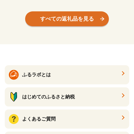
装 真空パック 冷凍 鰻 特上
祉法人 見晴学園 そらいろ 静
鰻の蒲焼き 大きい ウナギ 土
岡県 三島市
用丑の日 うな重 うな丼 惣菜
すべての返礼品を見る
鰻重 プレゼント 贈り物 ギフ
ト 期間限定 すみの坊 三島う
なぎ 三嶋うなぎ 静岡県 三島
市
ふるラボとは
はじめてのふるさと納税
よくあるご質問