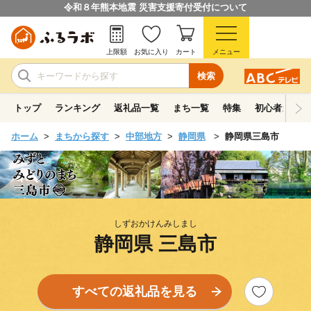
令和８年熊本地震 災害支援寄付受付について
上限額
お気に入り
カート
メニュー
検索
トップ
ランキング
返礼品一覧
まち一覧
特集
初心者ガイド
ホーム
まちから探す
中部地方
静岡県
静岡県三島市
しずおかけんみしまし
静岡県 三島市
すべての返礼品を見る