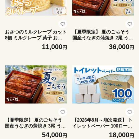
おさつのミルクレープ カット
【夏季限定】 夏のごちそう
8個 ミルクレープ 菓子 お菓
国産うなぎの蒲焼き 2尾 うな
子 洋菓子 デザート クレープ
ぎ《1尾につき160g～180g》
11,000
36,000
円
円
芋 サツマイモ 冷凍 スイーツ
特上サイズ 手焼き 炭火 個包
さつまいも デザート 小分け
装 真空パック 冷凍 鰻 特上
個包装 クリーム・ド・クオー
鰻の蒲焼き 大きい ウナギ 土
レ 伊豆 静岡県 三島市
用丑の日 うな重 うな丼 惣菜
鰻重 プレゼント 贈り物 ギフ
ト 期間限定 すみの坊 三島う
なぎ 三嶋うなぎ 静岡県 三島
市
【夏季限定】 夏のごちそう
【2026年8月～順次発送】 ト
国産うなぎの蒲焼き 3尾 うな
イレットペーパー 100ロール
ぎ《1尾につき160g～180g》
シングル 備蓄 防災 消耗品 生
54,000
18,000
円
円
特上サイズ 手焼き 炭火 個包
活用品 エンボス加工 社会福