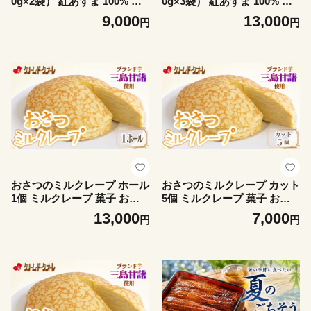
0g×2袋） 紅あずま 100% 三
0g×3袋） 紅あずま 100% 三
島産 さつま芋 みしまかんし
島産 さつま芋 みしまかんし
9,000
13,000
円
円
ょ 国産 芋ペースト さつまい
ょ 国産 芋ペースト さつまい
も サツマイモ 冷凍 小分け 真
も サツマイモ 冷凍 小分け 真
空パック 野菜ペースト 離乳
空パック 野菜ペースト 離乳
食 お菓子作り パン作り 芋ジ
食 お菓子作り パン作り 芋ジ
ャム 保存料・添加物不使用
ャム 保存料・添加物不使用
業務用 老舗 製餡所 甲石製餡
業務用 老舗 製餡所 甲石製餡
三島市 静岡県
三島市 静岡県
おさつのミルクレープ ホール
おさつのミルクレープ カット
1個 ミルクレープ 菓子 お菓
5個 ミルクレープ 菓子 お菓
子 洋菓子 デザート クレープ
子 洋菓子 デザート クレープ
13,000
7,000
円
円
芋 サツマイモ スイーツ さつ
芋 サツマイモ 冷凍 スイーツ
まいも デザート クリーム・
さつまいも デザート 小分け
ド・クオーレ 伊豆 静岡県 三
個包装 クリーム・ド・クオー
島市
レ 伊豆 静岡県 三島市