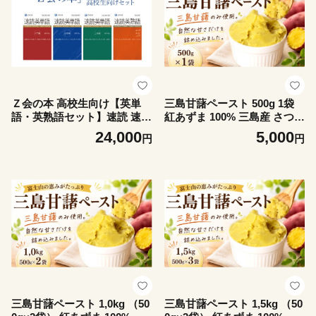
Ｚ会の本 高校生向け【英単
三島甘藷ペースト 500g 1袋
語・英熟語セット】速読 速熟
紅あずま 100% 三島産 さつま
教育 本 書籍 英語 単語集 大
芋 みしまかんしょ 国産 芋ペ
24,000
5,000
円
円
学受験 学習 勉強 高校生 対策
ースト さつまいも サツマイ
自宅学習 参考書 株式会社Ｚ
モ 冷凍 小分け 真空パック 野
会 三島市 静岡県
菜ペースト 離乳食 お菓子作
り パン作り 芋ジャム 保存
料・添加物不使用 業務用 老
舗 製餡所 甲石製餡 三島市 静
岡県
三島甘藷ペースト 1,0kg （50
三島甘藷ペースト 1,5kg （50