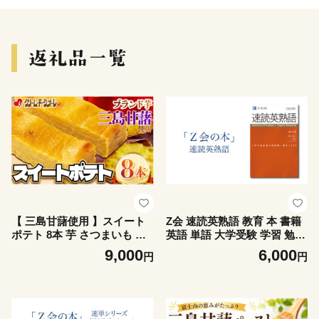
【 三島甘藷使用 】スイート
Z会 速読英熟語 教育 本 書籍
ポテト 8本 芋 さつまいも サ
英語 単語 大学受験 学習 勉強
ツマイモ おさつ お菓子 菓子
高校生 対策 自宅学習 参考書
9,000
6,000
円
円
スイーツ 小分け 個包装 クリ
株式会社Ｚ会 三島市 静岡県
ーム・ド・クオーレ 伊豆 静
岡県 三島市