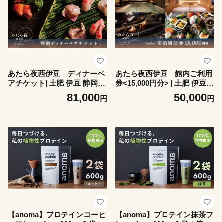
ととのう 食事 付 会席料理 露
天風呂 露天 貸切 洞窟風呂 洞
窟 文豪 | 200-003
あたら夜西伊豆 ディナーペ
あたら夜西伊豆 館内ご利用
アチケット| 土肥 伊豆 静岡
券<15,000円分> | 土肥 伊豆
チケット ふるさと納税 あた
静岡 チケット 補助券 ふるさ
81,000
50,000
円
円
ら夜 西伊豆 贅沢 ディナー ラ
と納税 あたら夜 西伊豆 贅沢
イブキッチン 地産地消 |081-0
温泉 露天風呂 ディナー ライ
01
ブキッチン バー 地産地消 | 0
50-011
【anoma】プロテインコーヒ
【anoma】プロテイン抹茶フ