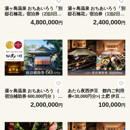
湯ヶ島温泉 おちあいろう「別
湯ヶ島温泉 おちあいろう「別
邸石楠花」宿泊券（2泊3日 6
邸石楠花」宿泊券（1泊2日 6
名様 ※1名様から利用可）登
名様 ※1名様から利用可）登
4,800,000
2,400,000
円
円
録有形文化財の一棟貸切 | 静
録有形文化財の一棟貸切 | 静
岡 伊豆 宿泊券 おちあいろう
岡 伊豆 宿泊券 おちあいろう
別邸石楠花 温泉 高級旅館 一
別邸石楠花 温泉 高級旅館 一
棟貸し 貸切別邸 登録有形文
棟貸し 貸切別邸 登録有形文
化財 露天風呂付き宿 サウナ
化財 露天風呂付き宿 サウナ
付き オールインクルーシブ
付き オールインクルーシブ
家族旅行 三世代旅行 グルー
家族旅行 三世代旅行 グルー
プ 記念日 ラグジュアリー 修
プ 記念日 ラグジュアリー 修
善寺 天城 伊豆観光 温泉宿 | 4
善寺 天城 伊豆観光 温泉宿 | 2
80-001
40-001
湯ヶ島温泉 おちあいろう （
あたら夜西伊豆 館内ご利用
宿泊補助券 600,000円分 ） |
券<30,000円分>| 土肥 伊豆 静
静岡県 伊豆市 温泉 温泉宿 宿
岡 チケット 補助券 ふるさと
2,000,000
100,000
円
円
泊券 宿泊 旅行 旅行クーポン
納税 あたら夜 西伊豆 贅沢 温
商品券 静岡 伊豆 リゾート 行
泉 露天風呂 ディナー ライブ
楽 保養 登録文化財 歴史 旅館
キッチン バー 地産地消 | 10-0
温泉宿 温泉旅館 宿 高級 老舗
36
贅沢 特別 記念 お祝い サウナ