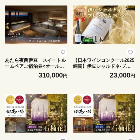
あたら夜西伊豆 スイートル
【日本ワインコンクール2025
ームペアご宿泊券<オールイ
銅賞】伊豆シャルドネ-プレ
ンクルーシブ付き> | 土肥 伊
ミアム-2023（化粧箱入り）1
310,000
23,000
円
円
豆 静岡 チケット 補助券 ふる
本 750ml | ワイン 白ワイン W
さと納税 あたら夜 西伊豆 贅
ine わいん ギフト 贈答 静岡
沢 スイートルーム温泉 露天
伊豆 | 023-005
風呂 ディナー ライブキッチ
ン バー 地産地消 |31-001