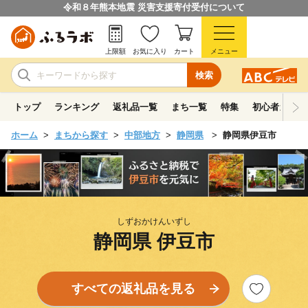
令和８年熊本地震 災害支援寄付受付について
上限額
お気に入り
カート
メニュー
検索
トップ
ランキング
返礼品一覧
まち一覧
特集
初心者ガイド
ホーム
まちから探す
中部地方
静岡県
静岡県伊豆市
しずおかけんいずし
静岡県 伊豆市
すべての返礼品を見る