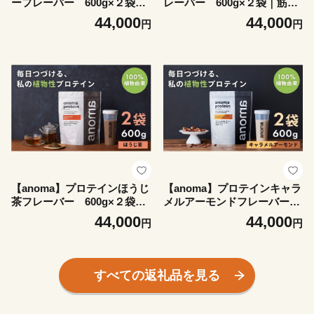
ーフレーバー 600g×２袋｜
レーバー 600g×２袋｜筋肉
筋肉 美容 植物性プロテイン
美容 植物性プロテイン タン
44,000
44,000
円
円
タンパク質 サプリ ダイエッ
パク質 サプリ ダイエット 着
ト 着色料不使用 保存料不使
色料不使用 保存料不使用 人
用 人工甘味料不使用 体型維
工甘味料不使用 体型維持 伊
持 伊豆
豆
【anoma】プロテインほうじ
【anoma】プロテインキャラ
茶フレーバー 600g×２袋｜
メルアーモンドフレーバー
筋肉 美容 植物性プロテイン
600g×２袋｜筋肉 美容 植物
44,000
44,000
円
円
タンパク質 サプリ ダイエッ
性プロテイン タンパク質 サ
ト 着色料不使用 保存料不使
プリ ダイエット 着色料不使
用 人工甘味料不使用 体型維
用 保存料不使用 人工甘味料
持 伊豆
不使用 体型維持 伊豆
すべての返礼品を見る