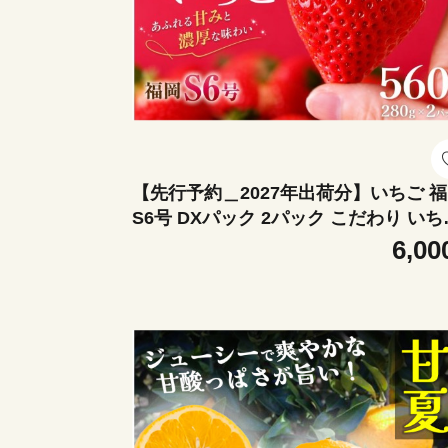
【先行予約＿2027年出荷分】いちご 
S6号 DXパック 2パック こだわり いち
イチゴ strawberry 苺 新鮮 朝摘み 朝
6,00
産直 産地直送 安心安全 ichigo itigo 
ご 苺 果物 フルーツ くだもの ギフト 
ゼント 贈物 贈答 ケーキ ふるさと納税 
るさと納税苺 いちご 静岡県 南伊豆町 
なみのいちご園 <AA-24>