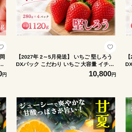
福岡
【2027年 2～5月発送】 いちご 堅しろう
【
ご
DXパック こだわり いちご 大容量 イチゴ
D
採り
strawberry 苺 新鮮 朝摘み 朝採り 産直 産
s
0
10,800
円
円
いち
地直送 安心安全 ichigo itigo いちご 苺 果
地直
プレ
物 フルーツ くだもの ギフト プレゼント
物
ふ
贈物 贈答 ケーキ ふるさと納税 ふるさと
贈
み
納税苺 いちご 静岡県 南伊豆町 みなみの
納
いちご園 <AA-27>
い