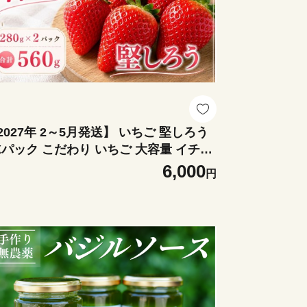
2027年 2～5月発送】 いちご 堅しろう
Xパック こだわり いちご 大容量 イチゴ
trawberry 苺 新鮮 朝摘み 朝採り 産直 産
6,000
円
送 安心安全 ichigo itigo いちご 苺 果
 フルーツ くだもの ギフト プレゼント
物 贈答 ケーキ ふるさと納税 ふるさと
税苺 いちご 静岡県 南伊豆町 みなみの
ちご園 <AA-26>