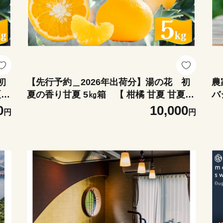
初
【先行予約＿2026年出荷分】湯の花 初
農
夏セ
夏の香り甘夏 5㎏箱 【 柑橘 甘夏 甘夏セ
バ
る
ット 果物 フルーツ フルーツセット ふる
ー
0
10,000
円
円
さと納税 伊豆 南伊豆 】 <BC-3>
ー
K-