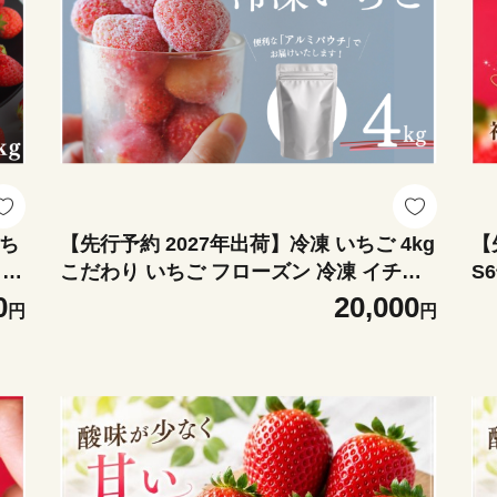
いち
【先行予約 2027年出荷】冷凍 いちご 4kg
【
り
こだわり いちご フローズン 冷凍 イチゴ
S
y
strawberry 苺 新鮮 朝摘み 朝採り 産直 産
イ
0
20,000
円
円
安心
地直送 安心安全 ichigo itigo いちご 苺 果
産
ーツ
物 フルーツ くだもの ギフト プレゼント
ご
ケ
贈物 贈答 ケーキ ジャム ふるさと納税 ふ
ゼ
ちご
るさと納税苺 いちご 静岡県 南伊豆町 み
る
AA
なみのいちご園 <AA-28>
な