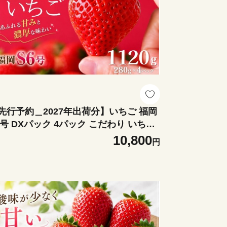
先行予約＿2027年出荷分】いちご 福岡
6号 DXパック 4パック こだわり いちご
チゴ strawberry 苺 新鮮 朝摘み 朝採り
10,800
円
直 産地直送 安心安全 ichigo itigo いち
 苺 果物 フルーツ くだもの ギフト プレ
ント 贈物 贈答 ケーキ ふるさと納税 ふ
さと納税苺 いちご 静岡県 南伊豆町 み
みのいちご園 <AA-25>