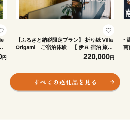
e
【ふるさと納税限定プラン】 折り紙 Villa
~
宿
Origami ご宿泊体験 【 伊豆 宿泊 旅行
南
観光 宿泊券 宿 温泉 ホテル 旅館 南伊豆
つ
0
220,000
円
円
高級宿 高級 静岡 クーポン 旅 露天風呂 貸
ン
別荘 宿泊券 】 <CJ-1>
産