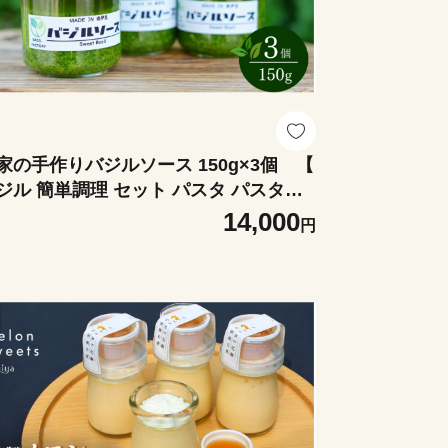
家の手作りバジルソース 150g×3個 【
ジル 簡単調理 セット パスタ パスタソ
ス ドレッシング 美味い 人気 ジェノベ
14,000
円
ゼ 料理 アレンジ パン ブレッド 】 <C
1>