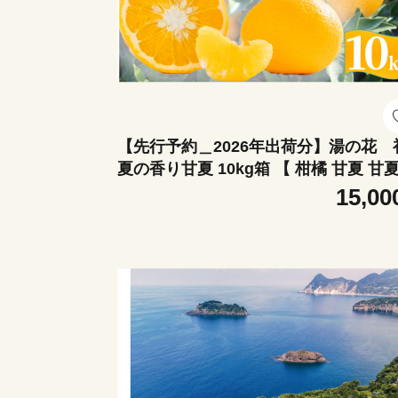
【先行予約＿2026年出荷分】湯の花 
夏の香り甘夏 10kg箱 【 柑橘 甘夏 甘
ット 果物 フルーツ フルーツセット ふ
15,00
さと納税 伊豆 南伊豆 】<BC-16>