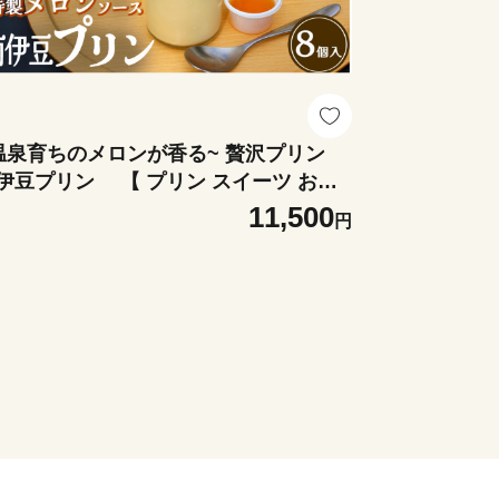
温泉育ちのメロンが香る~ 贅沢プリン
伊豆プリン 【 プリン スイーツ おや
 お菓子 贈答 美味い 人気 デザート メロ
11,500
円
 人気 おすすめ 美味しい 温泉メロン 国
 ふるさと納税 果物 メロン ふるさと納
税 】 <AW-10>