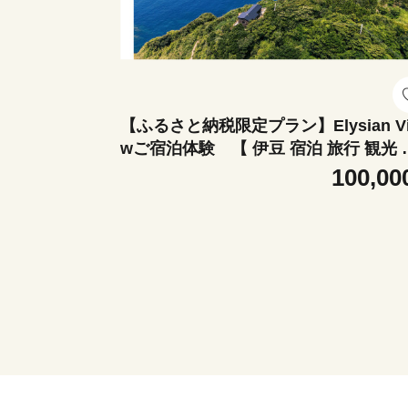
【ふるさと納税限定プラン】Elysian Vi
wご宿泊体験 【 伊豆 宿泊 旅行 観光 
泊券 宿 温泉 ホテル 旅館 南伊豆 高級宿
100,00
高級 静岡 クーポン 旅 貸別荘 宿泊券 】
<CJ-2>