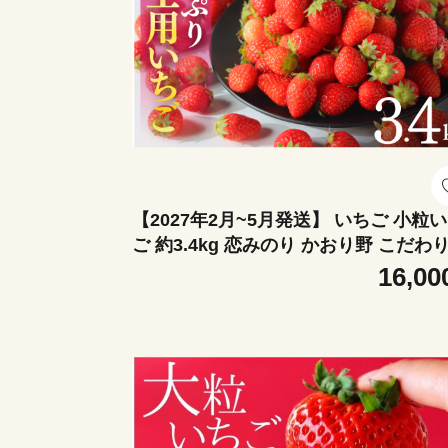
【2027年2月~5月発送】 いちご 小粒
ご 約3.4kg 恋みのり かおり野 こだわ
いちご 大容量 加工用 イチゴ strawberr
16,00
苺 新鮮 朝摘み 朝採り 産直 産地直送 
安全 ichigo itigo いちご 苺 果物 フル
くだもの ギフト プレゼント 贈物 贈答 
ーキ ふるさと納税 ふるさと納税苺 い
静岡県 南伊豆町 みなみのいちご園 <
-29>