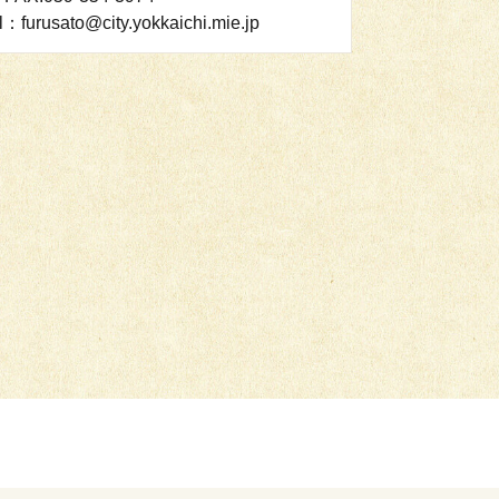
l：furusato@city.yokkaichi.mie.jp