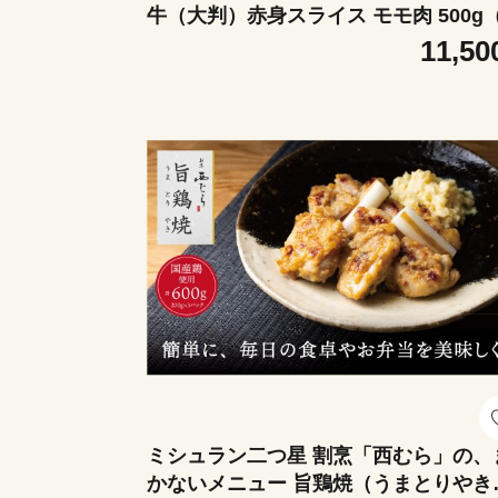
牛（大判）赤身スライス モモ肉 500g（
50g×2） ニセコ連峰と鈴鹿山脈、二つ
11,50
麓（ふもと）で育てた脂の質にこだわ
た美味しい霜降りをリーズナブルに│
国産牛 ブランド牛 冷凍便 年末年始 お
月 焼肉 しゃぶしゃぶ すき焼き 三重県 
日市市 ふるさと納税
ミシュラン二つ星 割烹「西むら」の、
かないメニュー 旨鶏焼（うまとりやき