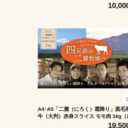
西京味噌味 モモ肉（国産）600g（200
10,00
3パック）│鶏肉 小分け パック 味付け 
京白味噌 和食 弁当 おかず 焼くだけ
A4･A5「二麓（にろく）霜降り」黒毛
牛（大判）赤身スライス モモ肉 1kg（2
0g×4） ニセコ連峰と鈴鹿山脈、二つ
19,50