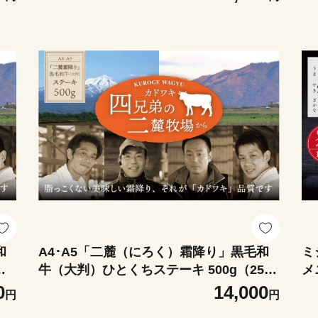
た
と）で育てた脂の質にこだわった美味し
の
肉
い霜降りをリーズナブルに│牛肉 国産牛
takara イズ
正
ブランド牛 冷凍便 年末年始 お正月 焼肉
さ
四
しゃぶしゃぶ すき焼き 三重県 四日市市
ふるさと納税
和
A4･A5「二麓（にろく）霜降り」黒毛和
ミ
ロ
牛（大判）ひとくちステーキ 500g（250g
メ
セ
×2） ニセコ連峰と鈴鹿山脈、二つの麓
味
0
14,000
円
円
）
（ふもと）で育てた脂の質にこだわった
1