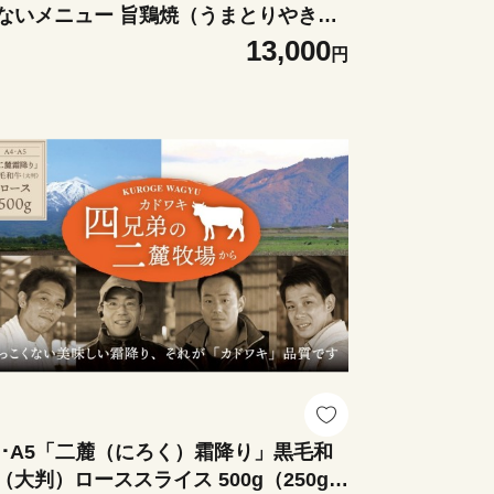
ないメニュー 旨鶏焼（うまとりやき）
京味噌味 モモ肉（国産）1kg（200g×5
13,000
円
ック）│鶏肉 小分け パック 味付け 西京
味噌 和食 弁当 おかず 焼くだけ
4･A5「二麓（にろく）霜降り」黒毛和
（大判）ローススライス 500g（250g×