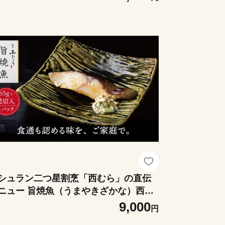
日 母の日 お中元 お歳暮 お酒 おすすめ
ミック 三重県 四日市市 ふる
と納税
シュラン二つ星割烹「西むら」の直伝
ニュー 旨焼魚（うまやきざかな）西京
噌味・銀鱈（ぎんだら） 約65g×2切入
9,000
円
パック│銀ダラ西京漬け 切り身 小分け