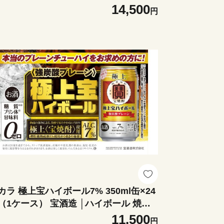
） ニセコ連峰と鈴鹿山脈、二つの麓（ふ
14,500
円
と）で育てた脂の質にこだわった美味
い霜降りをリーズナブルに│牛肉 国産
 ブランド牛 冷凍便 年末年始 お正月 焼
 しゃぶしゃぶ すき焼き 三重県 四日市
 ふるさと納税
カラ 極上宝ハイボール7% 350ml缶×24
ケース） 宝酒造 │ハイボール 焼酎
ハイ タンチュー 家飲み 晩酌 ギフト 父
11,500
円