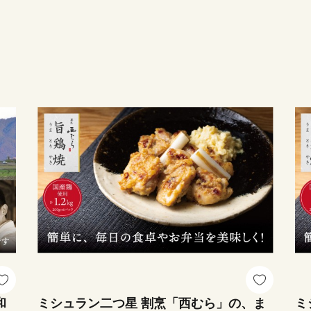
和
ミシュラン二つ星 割烹「西むら」の、ま
ミ