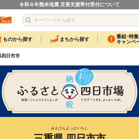
令和８年熊本地震 災害支援寄付受付について
番組･特集
ものから探す
まちから探す
キャンペ
県四日市市
みえけんよっかいちし
三重県 四日市市