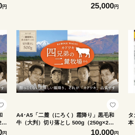
g×
4） ニセコ連峰と鈴鹿山脈、二つの麓（ふ
2
0
25,000
円
円
西
もと）で育てた脂の質にこだわった美味
も
しい霜降りをリーズナブルに│牛肉 国産
し
牛 ブランド牛 冷凍便 年末年始 お正月 焼
牛
肉 しゃぶしゃぶ すき焼き 三重県 四日市
肉
市 ふるさと納税
市
和
A4･A5「二麓（にろく）霜降り」黒毛和
タ
5
牛（大判）切り落とし 500g（250g×2）
本（1
の麓
ニセコ連峰と鈴鹿山脈、二つの麓（ふも
酎
0
10,000
円
円