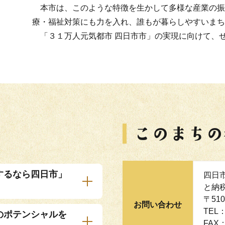
本市は、このような特徴を生かして多様な産業の振
療・福祉対策にも力を入れ、誰もが暮らしやすいまち
「３１万人元気都市 四日市市」の実現に向けて、
するなら四日市」
四日
と納
〒51
お問い合わせ
TEL：
のポテンシャルを
FAX：