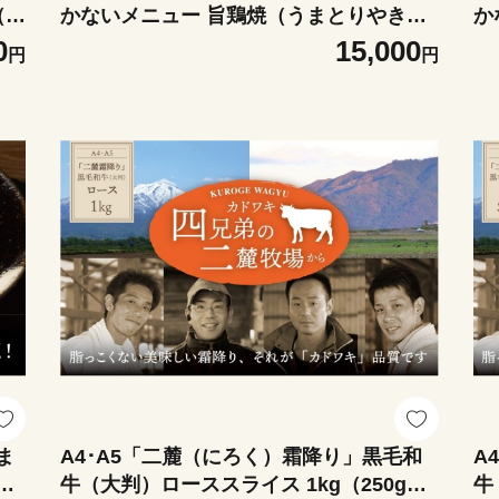
2
かないメニュー 旨鶏焼（うまとりやき）
か
の
西京味噌味 モモ肉（国産）1.2kg（200g×
西
0
15,000
円
円
っ
6パック）│鶏肉 小分け パック 味付け 西
パ
牛肉
京白味噌 和食 弁当 おかず 焼くだけ
白
正
四
ま
A4･A5「二麓（にろく）霜降り」黒毛和
A
）
牛（大判）ローススライス 1kg（250g×
牛