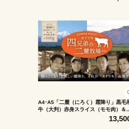
（ふもと）で育てた脂の質にこだわっ
美味しい霜降りをリーズナブルに│牛
国産牛 ブランド牛 冷凍便 年末年始 お
月 焼肉 しゃぶしゃぶ すき焼き 三重県 
日市市 ふるさと納税
A4･A5「二麓（にろく）霜降り」黒毛
牛（大判）赤身スライス（モモ肉）＆
ーススライス 計500g（各250g×2）ニ
13,50
コ連峰と鈴鹿山脈、二つの麓（ふもと