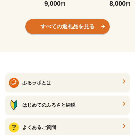
岩美 梨 なし ナシ 赤梨 果物
鳥取 岩美 梨 なし ナシ 20世
9,000
8,000
円
円
フルーツ ※お届けは2026年8
紀梨 青梨 果物 フルーツ ※お
月下旬頃～【41078】
届けは2026年8月下旬頃～【4
1073】
すべての返礼品を見る
ふるラボとは
はじめてのふるさと納税
よくあるご質問