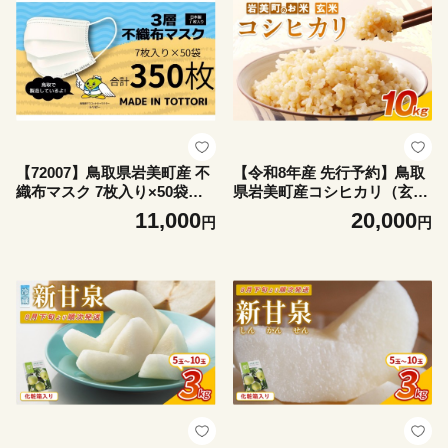
【72007】鳥取県岩美町産 不
【令和8年産 先行予約】鳥取
織布マスク 7枚入り×50袋（3
県岩美町産コシヒカリ（玄
50枚）
米）10kg｜鳥取 岩美 吉田美
11,000
20,000
円
円
宝農園 こしひかり 【31033】