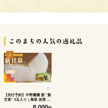
1
【先行予約】中野農園 梨 ”新
甘泉” 3玉入り｜鳥取 岩美 梨
なし ナシ 赤梨 果物 フルーツ
8,000
円