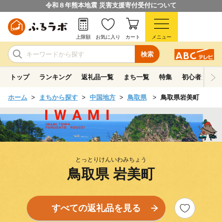
令和８年熊本地震 災害支援寄付受付について
上限額
お気に入り
カート
メニュー
検索
トップ
ランキング
返礼品一覧
まち一覧
特集
初心者ガイド
ホーム
まちから探す
中国地方
鳥取県
鳥取県岩美町
とっとりけんいわみちょう
鳥取県 岩美町
すべての返礼品を見る