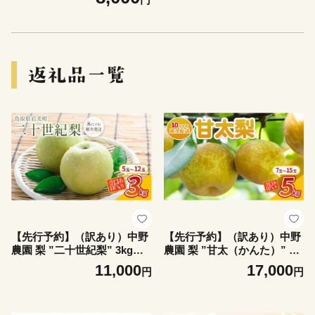
常温 ※お届けは2026年8月下
旬以降【41019】
【先行予約】（訳あり）中野
【先行予約】（訳あり）中野
農園 梨 ”二十世紀梨” 3kg｜
農園 梨 ”甘太（かんた）” 5k
鳥取 岩美 梨 なし ナシ 20世
g箱｜鳥取 岩美 梨 なし ナシ
11,000
17,000
円
円
紀梨 青梨 果物 フルーツ ※お
果物 フルーツ ※お届けは202
届けは2026年8月下旬頃～【4
6年10月中旬～【41088】
1071】