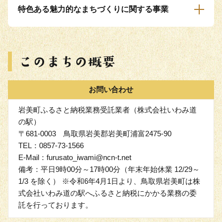
特色ある魅力的なまちづくりに関する事業
お問い合わせ
岩美町ふるさと納税業務受託業者（株式会社いわみ道
の駅）
〒681-0003 鳥取県岩美郡岩美町浦富2475-90
TEL：0857-73-1566
E-Mail：furusato_iwami@ncn-t.net
備考：平日9時00分～17時00分（年末年始休業 12/29～
1/3 を除く） ※令和6年4月1日より、鳥取県岩美町は株
式会社いわみ道の駅へふるさと納税にかかる業務の委
託を行っております。