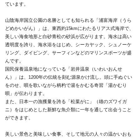
ています。
山陰海岸国立公園の名勝としても知られる「浦富海岸（うら
どめかいがん）」は、東西約15kmにわたるリアス式海岸で、
美しい海食地形と白砂青松の砂浜が広がります。海水は高い
透明度を誇り、海水浴をはじめ、シーカヤック、シュノーケ
リング、ダイビング、サーフィンなどのマリンスポーツが盛
んです。
国民保養温泉地になっている「岩井温泉（いわいおんせ
ん）」は、1200年の伝統を刻む源泉かけ流し。頭に手ぬぐい
をのせ、唄を歌いながら柄杓で湯をかむる奇習「湯かむり
唄」が伝わります。
また、日本一の漁獲量を誇る「松葉がに」（雄のズワイガ
ニ）をはじめとした新鮮な魚介類に一年を通して出会うこと
ができます。
美しい景色と美味しい食事、そして地元の人々の温かいおも