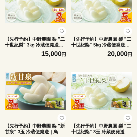
【先行予約】中野農園 梨 ”二
【先行予約】中野農園 梨 ”二
十世紀梨” 3kg 冷蔵便発送｜
十世紀梨” 5kg 冷蔵便発送｜
鳥取 岩美 梨 なし ナシ 20世
鳥取 岩美 梨 なし ナシ 20世
15,000
20,000
円
円
紀梨 青梨 果物 フルーツ ※お
紀梨 青梨 果物 フルーツ ※お
届けは2026年8月下旬頃～【4
届けは2026年8月下旬頃～【4
1074】
1076】
【先行予約】中野農園 梨 ”新
【先行予約】中野農園 梨 ”二
甘泉” 3玉 冷蔵便発送｜鳥取
十世紀梨” 3玉 冷蔵便発送｜