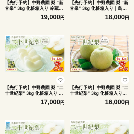
【先行予約】中野農園 梨 ”新
【先行予約】中野農園 梨 ”新
甘泉” 3kg 化粧箱入り 冷蔵便
甘泉” 3kg 化粧箱入り｜鳥取
発送｜鳥取 岩美 梨 なし ナシ
岩美 梨 なし ナシ 赤梨 果物
19,000
18,000
円
円
赤梨 果物 フルーツ ※お届け
フルーツ ※お届けは2026年8
は2026年8月下旬頃～【4108
月下旬頃～【41077】
0】
【先行予約】中野農園 梨 ”二
【先行予約】中野農園 梨 ”二
十世紀梨” 3kg 化粧箱入り 冷
十世紀梨” 3kg 化粧箱入り｜
蔵便発送｜鳥取 岩美 梨 なし
鳥取 岩美 梨 なし ナシ 20世
17,000
16,000
円
円
ナシ 20世紀梨 青梨 果物 フル
紀梨 青梨 果物 フルーツ ※お
ーツ ※お届けは2026年8月下
届けは2026年8月下旬頃～【4
旬頃～【41075】
1072】