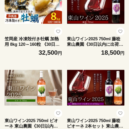
笠岡産 冷凍殻付き牡蠣 加熱
東山ワイン2025 750ml 藤稔
用 8kg 120～160粒 《30日以
東山農園《30日以内に出荷予
内に出荷予定(土日祝除く)》
定(土日祝除く)》 岡山県 笠岡
32,500
18,500
円
円
岡山県 笠岡市 かき カキ 牡蠣
市 ブドウ 葡萄 ギフト お取り
生牡蠣 瀬戸内海産 殻付き 冷
寄せ 送料無料
凍
東山ワイン2025 750ml ピオ
東山ワイン2025 750ml 藤稔
ーネ 東山農園《30日以内に
ピオーネ 2本セット 東山農園