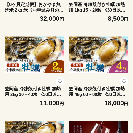
【6ヶ月定期便】おかやま無
笠岡産 冷凍殻付き牡蠣 加熱
洗米 2kg 米《お申込み月の翌
用 1kg 15～20粒 《30日以内
月から出荷開始》 岡山県 笠
に出荷予定(土日祝除く)》岡
32,000
8,500
円
円
岡市 無洗米 こめ コメ
山県 笠岡市 かき カキ 牡蠣
生牡蠣 瀬戸内海産 殻付き 冷
凍
笠岡産 冷凍殻付き牡蠣 加熱
笠岡産 冷凍殻付き牡蠣 加熱
用 2kg 30～40粒 《30日以内
用 4kg 60～80粒 《30日以内
に出荷予定(土日祝除く)》岡
に出荷予定(土日祝除く)》岡
11,000
18,000
円
円
山県 笠岡市 かき カキ 牡蠣
山県 笠岡市 かき カキ 牡蠣
生牡蠣 瀬戸内海産 殻付き 冷
生牡蠣 瀬戸内海産 殻付き 冷
凍
凍