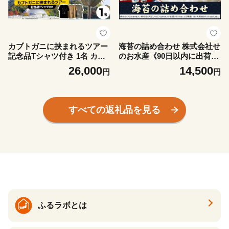
カブトガニに挟まれるツアー
海苔の詰め合わせ 株式会社せ
記念品Tシャツ付き 1名 カブ
のお水産《90日以内に出荷予
トガニ博物館《寄附お申し込
定(土日祝除く)》岡山県 笠岡
26,000
14,500
円
円
み約1週間後にご連絡差し上
市 送料無料 海苔 瀬戸内海 味
げます(土日祝除く)》岡山県
付け のり
笠岡市 カブトガニ 博物館 チ
ケット ツアー 送料無料
すべての返礼品を見る
ふるラボとは