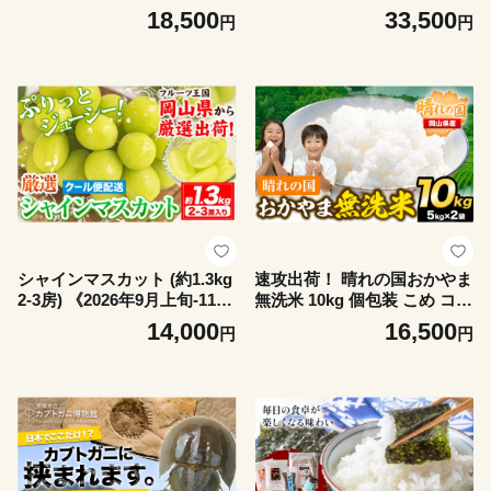
出荷予定(土日祝除く)》 岡山
《30日以内に出荷予定(土日
18,500
33,500
円
円
県 笠岡市 ブドウ 葡萄 ギフト
祝除く)》 岡山県 笠岡市 ブド
お取り寄せ 送料無料
ウ 葡萄 ギフト お取り寄せ 送
料無料
シャインマスカット (約1.3kg
速攻出荷！ 晴れの国おかやま
2-3房) 《2026年9月上旬-11月
無洗米 10kg 個包装 こめ コメ
中旬頃出荷》ぶどう ブドウ
岡山 岡山県産 《7-14営業日
14,000
16,500
円
円
葡萄 マスカット 果物 フルー
出荷(土日祝除く)》 お米 ライ
ツ ギフト 岡山県 笠岡市 フル
ス ヒノヒカリ あきたこまち
ーツ マスカット fs
にこまる きぬむすめ ブレン
ド米 st-p fs