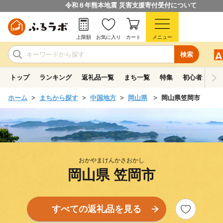
令和８年熊本地震 災害支援寄付受付について
上限額
お気に入り
カート
メニュー
検索
トップ
ランキング
返礼品一覧
まち一覧
特集
初心者ガイド
ホーム
まちから探す
中国地方
岡山県
岡山県笠岡市
おかやまけんかさおかし
岡山県 笠岡市
すべての返礼品を見る