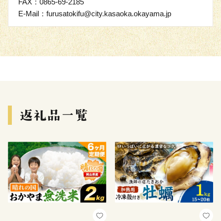
FAX：0865-69-2185
E-Mail：furusatokifu@city.kasaoka.okayama.jp