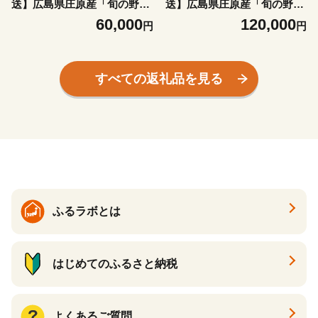
送】広島県庄原産「旬の野
送】広島県庄原産「旬の野
菜」詰め合わせ箱（13～15品
菜」詰め合わせ箱（13～15品
60,000
120,000
円
円
目）野菜セット やさい 6ヵ月
目）野菜セット やさい 12ヵ
6か月 6ヶ月 定期 頒布会
月 12か月 12ヶ月 1年 1年間
定期 頒布会
すべての返礼品を見る
ふるラボとは
はじめてのふるさと納税
よくあるご質問