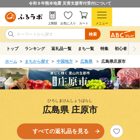
令和８年熊本地震 災害支援寄付受付について
上限額
お気に入り
カート
メニュー
検索
トップ
ランキング
返礼品一覧
まち一覧
特集
初心者ガイド
ホーム
まちから探す
中国地方
広島県
広島県庄原市
ひろしまけんしょうばらし
広島県 庄原市
すべての返礼品を見る