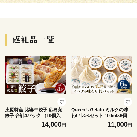
庄原特産 比婆牛餃子 広島菜
Queen’s Gelato ミルクの味
餃子 合計4パック （10個入り
わい比べセット 100ml×6個 |
×4パック）合計40個 | 餃子食
クイーンファーム クイーンズ
14,000
11,000
円
円
べ比べ ぎょうざ ギョウザ セ
ジェラート ジェラート 贈物
ット 食べ比べ 肉餃子 野菜ぎ
贈答 プレゼント ミルク