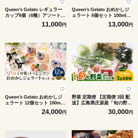
Queen’s Gelato レギュラー
Queen’s Gelato おめかしジ
カップ6個（6種）アソート 1
ェラート 6個セット 100ml×6
00ml×6個 （6種 各1個） | ク
個 | クイーンファーム クイー
11,000
13,000
円
円
イーンファーム クイーンズジ
ンズジェラート ジェラート
ェラート ジェラート 贈物 贈
贈物 贈答 プレゼント ミルク
答 プレゼント ミルク クイー
クイーンミルク いちごミルク
ンミルク いちごミルク ミル
ミルクチョコ
クチョコ 抹茶 マンゴーソル
ベ あまおうソルベ
Queen’s Gelato おめかしジ
野菜 定期便 【定期便 3回 配
ェラート 12個セット 100ml×
送】広島県庄原産「旬の野
12個 | クイーンファーム クイ
菜」詰め合わせ箱（13～15品
24,000
30,000
円
円
ーンズジェラート ジェラート
目）野菜セット やさい 3ヵ月
贈物 贈答 プレゼント ミルク
3か月 3ヶ月 定期 頒布会
クイーンミルク いちごミルク
ミルクチョコ