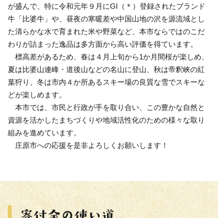
が盛んで、特に令和元年９月にGI（＊）登録されたブランド
牛「比婆牛」や、昼夜の寒暖差や中国山地の沢を源流域とし
た清らかな水で育まれた米や野菜など、本市ならではのこだ
わりが詰まった逸品は多方面から高い評価を得ています。
標高差があるため、春は４月上旬から1か月間桜が楽しめ、
夏は比婆山連峰・道後山などの名山に登山、秋は帝釈峡の紅
葉狩り、冬は市内４か所あるスキー場の良質な雪でスキーな
どが楽しめます。
本市では、市民と行政が手を取り合い、この豊かな自然と
資源を活かしたまちづくりや地域活性化のための様々な取り
組みを進めています。
庄原市への応援を是非よろしくお願いします！