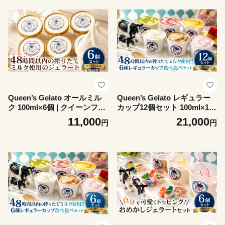
ょうざ 国産ぎょうざ 冷凍餃
子 黒毛和牛 ブランド牛 惣菜
おかず
Queen’s Gelato オールミル
Queen’s Gelato レギュラー
ク 100ml×6個 | クイーンファ
カップ12個セット 100ml×12
ーム クイーンズジェラート
個 （6種 各2個） | クイーン
11,000
21,000
円
円
ジェラート 贈物 贈答 プレゼ
ファーム クイーンズジェラー
ント ミルク
ト ジェラート 贈物 贈答 プレ
ゼント ミルク クイーンミル
ク いちごミルク ミルクチョ
コ 抹茶 マンゴーソルベ あ
まおうソルベ