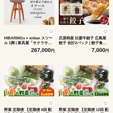
HIBARINGs × enban スツー
庄原特産 比婆牛餃子 広島菜
ル 1脚 | 家具屋「サクラサ
餃子 合計2パック | 餃子食べ
ク」×HIBARINGs インテリ
比べ ぎょうざ ギョウザ セッ
267,000
7,000
円
円
ア 家具 いす 椅子 イス おし
ト 食べ比べ 肉餃子 野菜ぎょ
ゃれ 無塗装 無垢材 桜 さくら
うざ 国産ぎょうざ 冷凍餃子
天然木
黒毛和牛 ブランド牛 惣菜 お
かず
野菜 定期便 【定期便 6回 配
野菜 定期便 【定期便 12回 配