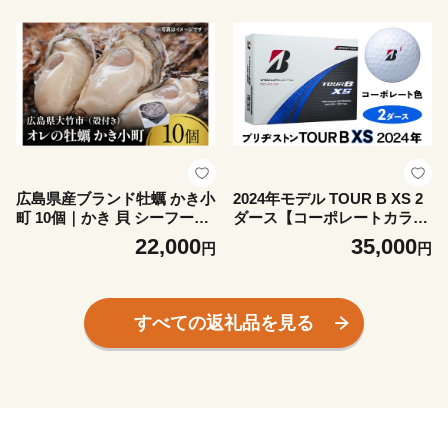
島 [2630]
広島県産ブランド牡蠣 かき小
2024年モデル TOUR B XS 2
町 10個｜かき 貝 シーフード
ダース【コーポレートカラ
オイスター 海鮮 魚介類 濃厚
ー】ブリヂストン ゴルフボー
22,000
35,000
円
円
海の幸 貝類 おおたけカキ 特
ル｜24個入り BRIDGESTON
大サイズ 広島 大竹市 玖波 宮
E ブリジストン ツアーB スピ
島 [2631]
ン系 ディープ感 ソフトフィ
ール 打感 乗り感 風に強い 強
すべての返礼品を見る
弾道 高耐久性 ふるさと プレ
ゼント 贈り物 golf [2006]