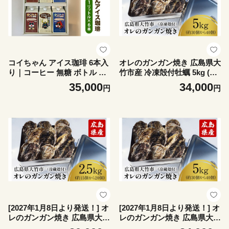
コイちゃん アイス珈琲 6本入
オレのガンガン焼き 広島県大
り｜コーヒー 無糖 ボトル ブ
竹市産 冷凍殻付牡蠣 5kg (約
ラック [2654]
30個から40個)｜かき 大粒 貝
35,000
34,000
円
円
シーフード オイスター 海鮮
魚介類 濃厚 海の幸 貝類 BB
Q バーベキュー カンカン焼
き おおたけカキ 特大サイズ
広島 大竹市 玖波 宮島 瀬戸
国産 産地直送 [2621]
[2027年1月8日より発送！] オ
[2027年1月8日より発送！] オ
レのガンガン焼き 広島県大竹
レのガンガン焼き 広島県大竹
市産 冷蔵殻付牡蠣 2.5kg (約1
市産 冷蔵殻付牡蠣 5kg (約30