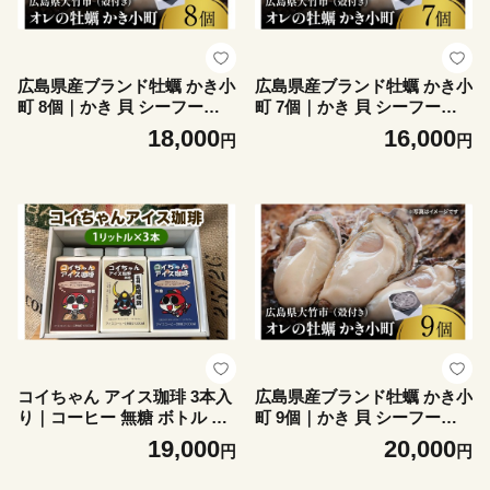
広島県産ブランド牡蠣 かき小
広島県産ブランド牡蠣 かき小
町 8個｜かき 貝 シーフード
町 7個｜かき 貝 シーフード
オイスター 海鮮 魚介類 濃厚
オイスター 海鮮 魚介類 濃厚
18,000
16,000
円
円
海の幸 貝類 おおたけカキ 特
海の幸 貝類 おおたけカキ 特
大サイズ 広島 大竹市 玖波 宮
大サイズ 広島 大竹市 玖波 宮
島 [2629]
島 [2628]
コイちゃん アイス珈琲 3本入
広島県産ブランド牡蠣 かき小
り｜コーヒー 無糖 ボトル ブ
町 9個｜かき 貝 シーフード
ラック [2653]
オイスター 海鮮 魚介類 濃厚
19,000
20,000
円
円
海の幸 貝類 おおたけカキ 特
大サイズ 広島 大竹市 玖波 宮