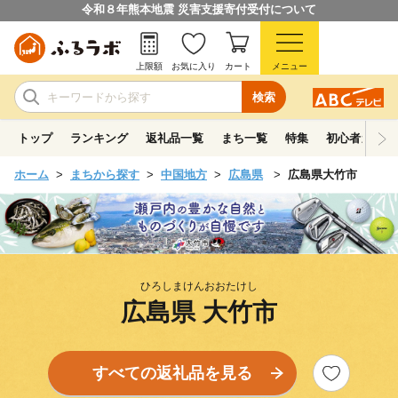
令和８年熊本地震 災害支援寄付受付について
上限額
お気に入り
カート
メニュー
検索
トップ
ランキング
返礼品一覧
まち一覧
特集
初心者ガイド
ホーム
まちから探す
中国地方
広島県
広島県大竹市
ひろしまけんおおたけし
広島県 大竹市
すべての返礼品を見る