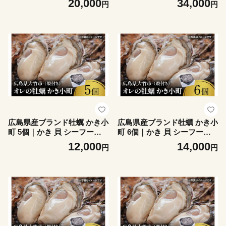
20,000
34,000
円
円
5個から20個)｜かき 貝 シー
個から40個)｜かき 貝 シーフ
フード オイスター 海鮮 魚介
ード オイスター 海鮮 魚介類
類 濃厚 海の幸 貝類 BBQ バ
濃厚 海の幸 貝類 BBQ バー
ーベキュー カンカン焼き お
ベキュー カンカン焼き おお
おたけカキ 特大サイズ 広島
たけカキ 特大サイズ 広島 大
大竹市 玖波 宮島 [2623]
竹市 玖波 宮島 [2624]
広島県産ブランド牡蠣 かき小
広島県産ブランド牡蠣 かき小
町 5個｜かき 貝 シーフード
町 6個｜かき 貝 シーフード
オイスター 海鮮 魚介類 濃厚
オイスター 海鮮 魚介類 濃厚
12,000
14,000
円
円
海の幸 貝類 おおたけカキ 特
海の幸 貝類 おおたけカキ 特
大サイズ 広島 大竹市 玖波 宮
大サイズ 広島 大竹市 玖波 宮
島 [2626]
島 [2627]