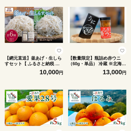
【網元直送】釜あげ・生しら
【数量限定】瓶詰め赤ウニ
すセット【 ふるさと納税 人
（60g・単品） 冷蔵 ※北海
気 おすすめ ランキング しら
道・沖縄・離島への配送不可
10,000
13,000
円
円
す シラス 釜あげ 生しらす お
【 ふるさと納税 人気 おすす
かず ご飯 ご飯のお供 おにぎ
め ランキング うに ウニ 雲丹
り セット 詰合せ 愛媛県 伊方
瓶詰め 瓶詰 冷蔵 三崎 海鮮
町 送料無料 】 IKTB031
新鮮 愛媛県 伊方町 送料無料
】 IKTJ018