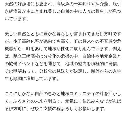
天然の好漁場にも恵まれ、高級魚の一本釣りや採介藻、底引
き網漁業が主に営まれ美しい自然の中に人々の暮らしが息づ
いています。
美しい自然とともに豊かな暮らしが営まれてきた伊方町です
が、少子高齢化率が県内でも高く、町の将来への不安感や危
機感から、町をあげて地域活性化に取り組んでいます。例え
ば、県立三崎高校は分校化の危機の中、自治体や地元企業と
の協働イベントなどを通じて、地域の魅力を積極的に発信。
その甲斐あって、分校化の見送りが決定し、県外からの入学
生も順調に増加しています。
ここにしかない自然の恵みと地域コミュニティの絆を活かし
て、ふるさとの未来を明るく、元気に！住民みんなでがんば
る伊方町に、ぜひご支援の程よろしくお願いします。