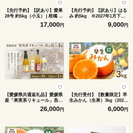
【先行予約】【訳あり】愛果
【先行予約】【訳あり】はる
28号 約5kg（小玉） | 柑橘 み
み 約5kg ※2027年1月下旬
かん 果物 フルーツ 愛媛県産
から順次発送予定 【ふるさと
17,000
9,000
円
円
農家直送 ※離島への配送不
納税 人気 おすすめ ランキン
可 ※2026年12月下旬から順
グ 柑橘 みかん ミカン フルー
次発送予定 【ふるさと納税
ツ mikan 果物 オレンジ はる
人気 おすすめ ランキング 柑
み Dan Dan BaTaKeFARM 愛
橘 みかん ミカン フルーツ mi
媛県産 愛媛県 伊方町 送料無
kan 果物 オレンジ 愛果28号
料】 IKTAU014
Dan Dan BaTaKe FARM 愛媛
県産 訳あり 愛媛県 伊方町 送
料無料】 IKTAU003
【愛媛県共通返礼品】愛媛県
【先行受付】【数量限定】早
産「果実系リキュール」呑み
生みかん（生果）3kg（2026
比べ 4種（500ml×3・720ml×
年11月上旬より順次発送）
26,000
6,000
円
円
1） 【ふるさと納税 人気 お
【ふるさと納税 人気 おすす
すすめ ランキング 果実酒 リ
め ランキング 柑橘 みかん ミ
キュール 酒 お酒 晩酌 お歳暮
カン 早生みかん 蜜柑 果物 生
贈答 ギフト 愛媛県 伊方町 送
果 フルーツ Y.ONE農園 愛媛