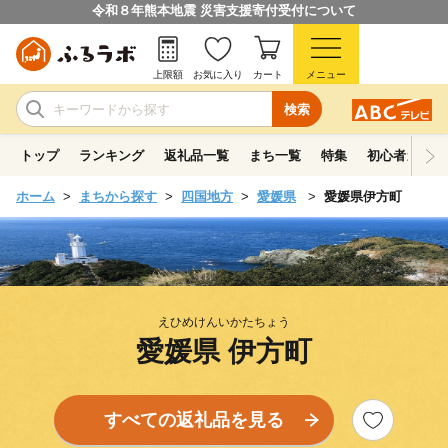
令和８年熊本地震 災害支援寄付受付について
上限額
お気に入り
カート
メニュー
検索
トップ
ランキング
返礼品一覧
まち一覧
特集
初心者ガイド
ホーム
まちから探す
四国地方
愛媛県
愛媛県伊方町
えひめけんいかたちょう
愛媛県 伊方町
すべての返礼品を見る