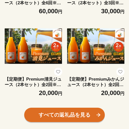
ース（2本セット）全6回※北
ース（2本セット）全3回※北
海道・沖縄・離島への配送不
海道・沖縄・離島への配送不
60,000
30,000
円
円
可【 ふるさと納税 人気 おす
可【 ふるさと納税 人気 おす
すめ ランキング 柑橘 みかん
すめ ランキング 柑橘 みかん
ミカン フルーツ ジュース み
ミカン フルーツ ジュース み
かんジュース ミカンジュース
かんジュース ミカンジュース
オレンジジュース 清見 果物
オレンジジュース 清見 果物
OKUBO FARM 愛媛県 伊方
OKUBO FARM 愛媛県 伊方
町 送料無料 】IKTAT008
町 送料無料 】IKTAT007
【定期便】Premium清見ジュ
【定期便】Premiumみかんジ
ース（2本セット）全2回※北
ュース（2本セット）全2回※
海道・沖縄・離島への配送不
北海道・沖縄・離島への配送
20,000
20,000
円
円
可【 ふるさと納税 人気 おす
不可【 ふるさと納税 人気 お
すめ ランキング 柑橘 みかん
すすめ ランキング 柑橘 みか
ミカン フルーツ ジュース み
ん ミカン フルーツ ジュース
かんジュース ミカンジュース
みかんジュース ミカンジュー
すべての返礼品を見る
オレンジジュース 清見 果物
ス オレンジジュース 果物 O
OKUBO FARM 愛媛県 伊方
KUBO FARM 愛媛県 伊方町
町 送料無料 】 IKTAT006
送料無料 】IKTAT009