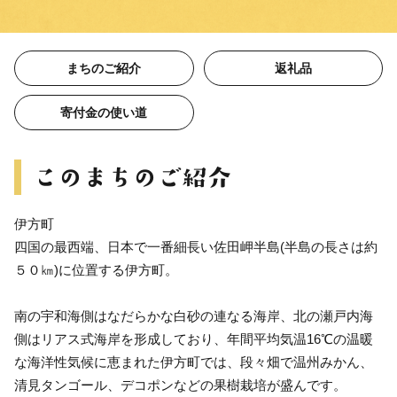
まちのご紹介
返礼品
寄付金の使い道
伊方町
四国の最西端、日本で一番細長い佐田岬半島(半島の長さは約
５０㎞)に位置する伊方町。
南の宇和海側はなだらかな白砂の連なる海岸、北の瀬戸内海
側はリアス式海岸を形成しており、年間平均気温16℃の温暖
な海洋性気候に恵まれた伊方町では、段々畑で温州みかん、
清見タンゴール、デコポンなどの果樹栽培が盛んです。