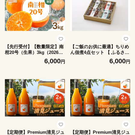
料無料】 IKTAY003
県産 愛媛県 伊方町 送料無
料】 IKTQ015
【先行受付】【数量限定】南
【ご飯のお供に最適】ちりめ
柑20号（生果）3kg（2026年
ん佃煮4点セット 【 ふるさと
12月上旬頃より順次発送）
納税 人気 おすすめ ランキン
6,000
6,000
円
円
【ふるさと納税 人気 おすす
グ ちりめん おかず ご飯 ご飯
め ランキング 柑橘 みかん ミ
のお供 おにぎり 佃煮 愛媛県
カン 南柑20号 蜜柑 果物 生果
伊方町 送料無料 】 IKTB015
フルーツ Y.ONE農園 愛媛県
産 愛媛県 伊方町 送料無料】
IKTQ016
【定期便】Premium清見ジュ
【定期便】Premium清見ジュ