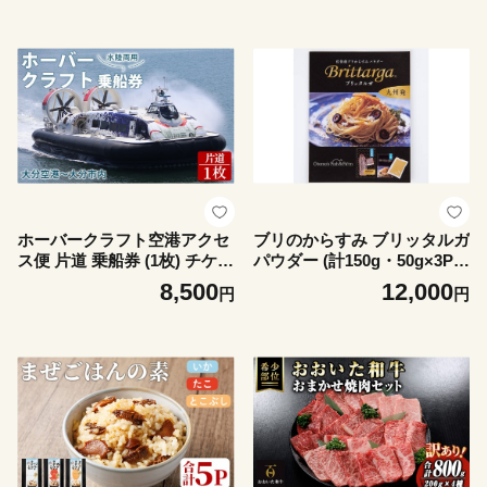
鳥もも肉 とりもも 大容量 九
身 焼肉 大分県 【opcg001】
州産 唐揚げ 焼き鳥 親子丼 と
【吉野】
り天 おかず お弁当 大分県
【opcg002】【吉野】
ホーバークラフト空港アクセ
ブリのからすみ ブリッタルガ
ス便 片道 乗船券 (1枚) チケッ
パウダー (計150g・50g×3P)
ト 券 体験 水陸両用 観光 旅
からすみ ボッタルガ 小分け
8,500
12,000
円
円
行 旅 トラベル 【opce001】
鰤 真子 魚卵 魚介 パスタ 粉
【大分第一ホーバードライ
末 おつまみ 【opca005】
ブ】
【オートモズフィッシュアン
ドファーム】