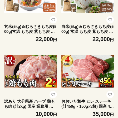
玄米(5kg)＆むらさきもち麦(5
白米(5kg)＆むらさきもち麦(5
00g)常温 もち麦 紫もち麦 玄
00g) 常温 もち麦 紫もち麦 精
米 食物繊維 大麦 国産 【opa
米 白米 食物繊維 大麦 国産
22,000
22,000
円
円
s004】【らいむ工房】
【opas003】【らいむ工房】
訳あり 大分県産 ハーブ 鶏も
おおいた和牛 ヒレ ステーキ
も肉 (計2kg) 国産 業務用 九
(計450g・150g×3枚) 国産 4等
州産 鶏肉 冷蔵 肉 お肉 にく
級 冷蔵 和牛 牛肉 肉 お肉 に
10,000
35,000
円
円
鶏 もも肉 モモ肉 とり肉 鳥肉
く ブランド牛 九州産 精肉 赤