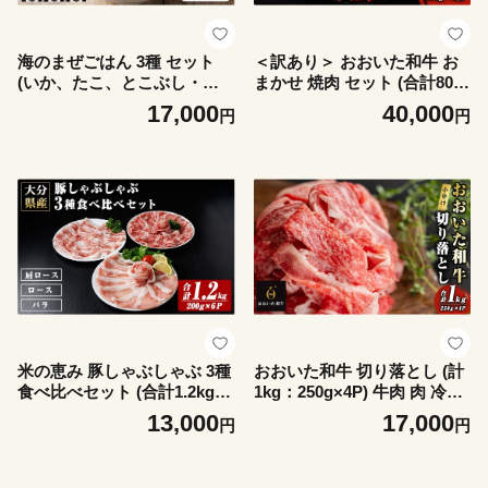
海のまぜごはん 3種 セット
＜訳あり＞ おおいた和牛 お
(いか、たこ、とこぶし・各2
まかせ 焼肉 セット (合計800
合用：合計5P) まぜごはんの
g：200g×4種) 焼き肉 牛肉 肉
17,000
40,000
円
円
素 混ぜご飯 イカ タコ トコブ
冷凍 国産 和牛 個包装 小分け
シ 国産 混ぜご飯 ご飯 ごはん
ブランド牛 盛り合わせ バラ
常温 【opba008】【海べ】
ロース モモ 【optk003】【大
分県畜産公社】
米の恵み 豚しゃぶしゃぶ 3種
おおいた和牛 切り落とし (計
食べ比べセット (合計1.2kg：
1kg：250g×4P) 牛肉 肉 冷凍
200g×6P) 豚肉 肉 冷凍 国産
国産 和牛 個包装 小分け ブラ
13,000
17,000
円
円
個包装 小分け ブランド豚 し
ンド牛 切落とし 【optk002】
ゃぶしゃぶ 豚しゃぶ 肩ロー
【大分県畜産公社】
ス ロース バラ 【optk004】