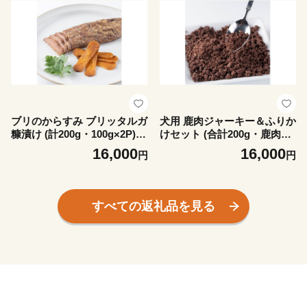
【大分県畜産公社】
ブリのからすみ ブリッタルガ
犬用 鹿肉ジャーキー＆ふりか
糠漬け (計200g・100g×2P)
けセット (合計200g・鹿肉ジ
からすみ ボッタルガ 小分け
ャーキー50g×2・鹿肉ふりか
16,000
16,000
円
円
鰤 真子 魚卵 魚介 おつまみ
け50g×2) ペットフード ドッ
【opca007】【オートモズフ
グフード 高タンパク 低カロ
ィッシュアンドファーム】
リー 小分け 常温 【opca00
4】【オートモズフィッシュ
すべての返礼品を見る
アンドファーム】