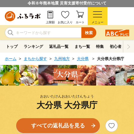
令和８年熊本地震 災害支援寄付受付について
上限額
お気に入り
カート
メニュー
検索
トップ
ランキング
返礼品一覧
まち一覧
特集
初心者ガイド
ホーム
まちから探す
九州地方
大分県
大分県大分県庁
おおいたけんおおいたけんちょう
大分県 大分県庁
すべての返礼品を見る