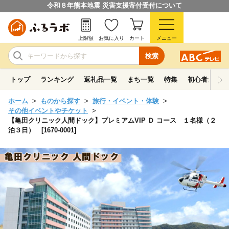
令和８年熊本地震 災害支援寄付受付について
上限額
お気に入り
カート
メニュー
検索
トップ
ランキング
返礼品一覧
まち一覧
特集
初心者ガイド
ホーム
ものから探す
旅行・イベント・体験
その他イベントやチケット
【亀田クリニック人間ドック】プレミアムVIP Ｄ コース １名様（２
泊３日） [1670-0001]