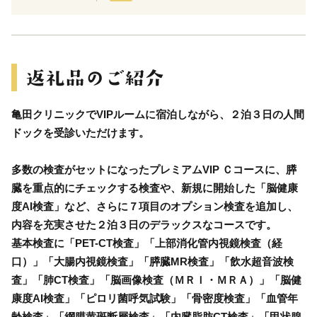
亀田クリニックでVIPルームに宿泊しながら、２泊３日の人間
ドックを受診いただけます。
多数の検査がセットになったプレミアムVIP Ｃコースに、膵
臓を重点的にチェックする検査や、新規に開始した「脳健康
度AI検査」など、さらに７項目のオプション検査を追加し、
内容を充実させた２泊３日のデラックスなコースです。
基本検査に「PET-CT検査」「上部消化管内視鏡検査（経
口）」「大腸内視鏡検査」「膵臓MR検査」「飲水超音波検
査」「肺CT検査」「脳画像検査（ＭＲＩ・ＭＲＡ）」「脳健
康度AI検査」「ピロリ菌呼気試験」「骨密度検査」「血管年
齢検査」「網膜黄斑断層検査」「内臓脂肪CT検査」「甲状腺