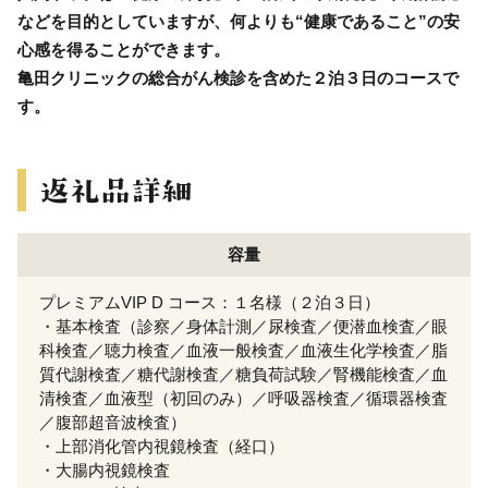
などを目的としていますが、何よりも“健康であること”の安
心感を得ることができます。
亀田クリニックの総合がん検診を含めた２泊３日のコースで
す。
容量
プレミアムVIP D コース：１名様（２泊３日）
・基本検査（診察／身体計測／尿検査／便潜血検査／眼
科検査／聴力検査／血液一般検査／血液生化学検査／脂
質代謝検査／糖代謝検査／糖負荷試験／腎機能検査／血
清検査／血液型（初回のみ）／呼吸器検査／循環器検査
／腹部超音波検査）
・上部消化管内視鏡検査（経口）
・大腸内視鏡検査