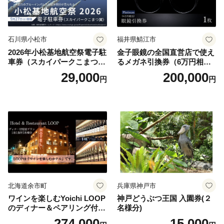
石川県小松市
福井県鯖江市
2026年小松基地航空祭電子駐
金子眼鏡の全国直営店で使え
車券（スカイパークこまつ
るメガネ引換券（6万円相
翼） 駐車場 シャトルバスの
当） Platinum
29,000
200,000
円
円
りばすぐ 石川県 小松市
北海道余市町
兵庫県神戸市
ワインを楽しむYoichi LOOP
神戸どうぶつ王国 入園券(２
のディナー＆ペアリング付宿
名様分)
泊プラン＜デラックスツイン
274,000
15,000