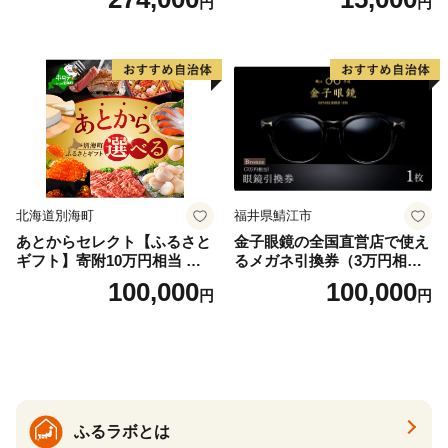
円
円
＞
北海道別海町
福井県鯖江市
あとからセレクト【ふるさと
金子眼鏡の全国直営店で使え
ギフト】寄附10万円相当 あ
るメガネ引換券（3万円相
とから選べる！ ギフト いく
当） Bronze
100,000
100,000
円
円
ら ほたて 海鮮 牛肉 別海町
ケーキ アイス （ 後から 選べ
る カタログ カタログポイン
ト カタログギフト あとから
カタログ あとからカタログ
ポイント あとからカタログ
ギフト ふるさと納税 ）
ふるラボとは