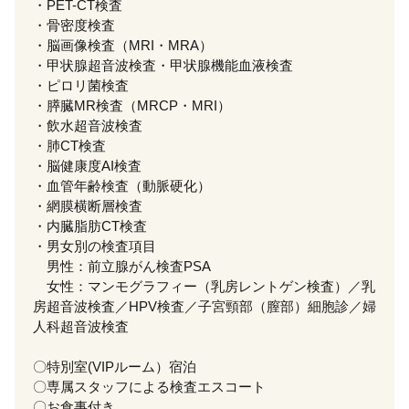
・PET-CT検査
・骨密度検査
・脳画像検査（MRI・MRA）
・甲状腺超音波検査・甲状腺機能血液検査
・ピロリ菌検査
・膵臓MR検査（MRCP・MRI）
・飲水超音波検査
・肺CT検査
・脳健康度AI検査
・血管年齢検査（動脈硬化）
・網膜横断層検査
・内臓脂肪CT検査
・男女別の検査項目
男性：前立腺がん検査PSA
女性：マンモグラフィー（乳房レントゲン検査）／乳
房超音波検査／HPV検査／子宮頸部（膣部）細胞診／婦
人科超音波検査
〇特別室(VIPルーム）宿泊
〇専属スタッフによる検査エスコート
〇お食事付き