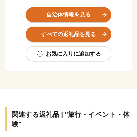
北部から東部に連なる清澄山系と、市の中央部を横断す
る嶺岡山系との間に、米どころとして知られる長狭平野
自治体情報を見る
が開け、その平野が太平洋に面した地域に市街地が形成
温暖な気候と豊かな自然環境、新鮮で豊富な食材に代表
すべての返礼品を見る
される貴重な自然資源はもとより、全国レベルの集客力
を持つ観光・宿泊施設、充実した医療・福祉・スポーツ
環境や特色ある保育・教育環境など、まちづくりの基盤
お気に入りに追加する
となる地域資源を多数有しています。
関連する返礼品 | "旅行・イベント・体
験"