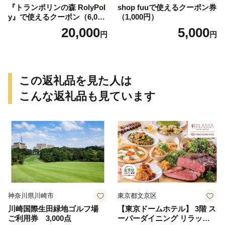
『トランポリンの森 RolyPol
shop fuuで使えるクーポン券
y』で使えるクーポン（6,000
（1,000円）
円）
20,000
5,000
円
円
この返礼品を見た人は
こんな返礼品も見ています
神奈川県川崎市
東京都文京区
川崎国際生田緑地ゴルフ場
【東京ドームホテル】 3階 ス
ご利用券 3,000点
ーパーダイニング リラッサ