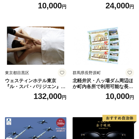
ランチブッフェ お食事券 大
10,000
24,000
円
円
人1名様分 関東 東京 ご利用
券 ランチ 昼食 食事券 レスト
ラン ブッフェ 東京都 お食事
券
東京都目黒区
群馬県長野原町
ウェスティンホテル東京
北軽井沢・八ッ場ダム周辺ほ
『ル・スパ・パリジエン』選
か町内各所で利用可能な長野
べるボディセラピー90分/1名
原町ふるさと感謝券（3,000
132,000
10,000
円
円
円分）【トラベル 観光 旅行
お土産 群馬県 長野原町 北軽
井沢】