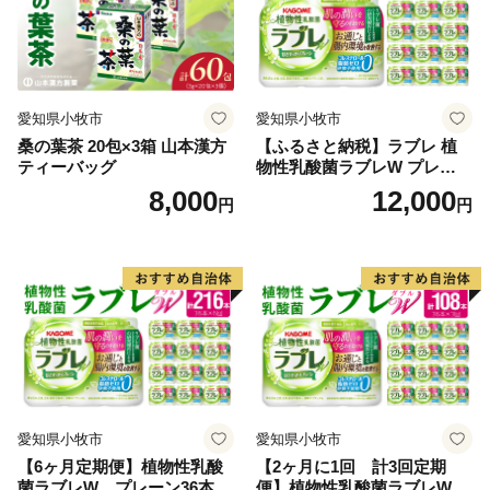
愛知県小牧市
愛知県小牧市
桑の葉茶 20包×3箱 山本漢方
【ふるさと納税】ラブレ 植
ティーバッグ
物性乳酸菌ラブレW プレーン
36本 80ml 甘さすっきり 砂糖
8,000
12,000
円
円
不使用 コレステロール 脂肪
0 生きて腸まで届く 腸内環境
を改善 お通じ改善 ラブレ菌
KB290 乳酸菌飲料 飲料 カゴ
メ 習慣 送料無料
愛知県小牧市
愛知県小牧市
【6ヶ月定期便】植物性乳酸
【2ヶ月に1回 計3回定期
菌ラブレW プレーン36本
便】植物性乳酸菌ラブレW