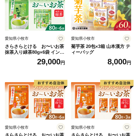
本町出身の皆さまをはじめ、本町を応援していただける
皆さまの想いを、苅田町の将来のために活用してまいり
ます。
「ふるさと・苅田町」の発展、「苅田らしさ」の創造の
ために、皆さまのご理解、ご協力をよろしくお願い申し
愛知県小牧市
愛知県小牧市
上げます。
さらさらとける お〜いお茶
菊芋茶 20包×3箱 山本漢方 テ
抹茶入り緑茶80g×6袋 インス
ィーバッグ
タント緑茶 粉末緑茶 粉末茶
29,000
8,000
円
円
おーいお茶 粉末緑茶
愛知県小牧市
愛知県小牧市
さらさらとける お〜いお茶
さらさらとける お〜いお茶