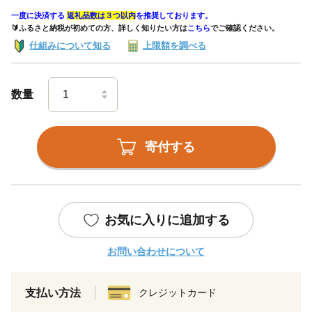
一度に決済する
返礼品数は３つ以内
を推奨しております。
🔰ふるさと納税が初めての方、詳しく知りたい方は
こちら
でご確認ください。
仕組みについて知る
上限額を調べる
数量
寄付する
お気に入りに追加する
お問い合わせについて
支払い方法
クレジットカード