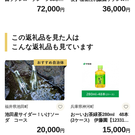
（計216本）
プレーン36本（計108本）
72,000
36,000
円
円
この返礼品を見た人は
こんな返礼品も見ています
福井県池田町
兵庫県神河町
池田産サイダー！いけソー
おーいお茶緑茶280ml 48本
ダ コース
(2ケース) 伊藤園【123317
3】
20,000
15,000
円
円