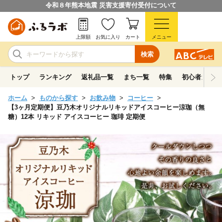
令和８年熊本地震 災害支援寄付受付について
上限額
お気に入り
カート
メニュー
検索
トップ
ランキング
返礼品一覧
まち一覧
特集
初心者ガイド
ホーム
ものから探す
お飲み物
コーヒー
【3ヶ月定期便】豆乃木オリジナルリキッドアイスコーヒー涼珈（無
糖）12本 リキッド アイスコーヒー 珈琲 定期便