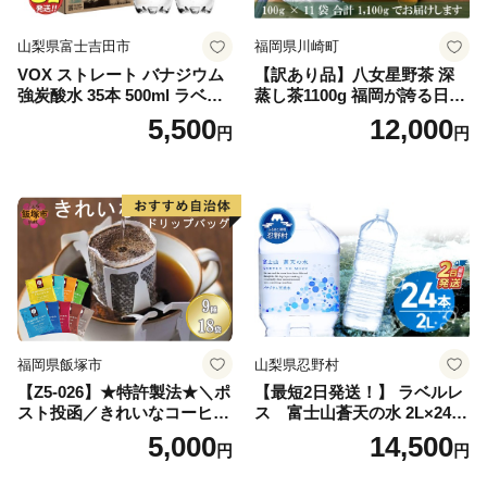
山梨県富士吉田市
福岡県川崎町
VOX ストレート バナジウム
【訳あり品】八女星野茶 深
強炭酸水 35本 500ml ラベル
蒸し茶1100g 福岡が誇る日本
レス【富士吉田市限定カート
茶_ 訳アリ 常温 お茶 茶袋 常
5,500
12,000
円
円
ン】
備品 おちゃ ocha 茶葉 緑茶
飲料 飲み物 八女 茶 日本茶
深むし茶 深蒸し 訳あり お茶
っぱ tea 八女茶 お手軽 簡単
小分け お土産 お取り寄せ グ
ルメ 福岡 九州 福岡県 国産
日本 ふかむし茶 ふかむし 家
庭用 自宅用 ちゃ りょくちゃ
ふかむしちゃ 急須 甘み 川崎
町 送料無料
福岡県飯塚市
山梨県忍野村
【Z5-026】★特許製法★＼ポ
【最短2日発送！】 ラベルレ
スト投函／きれいなコーヒー
ス 富士山蒼天の水 2L×24本
ドリップバッグ9種セット(18
（4ケース）※離島不可 天然
5,000
14,500
円
円
袋)ゆうパケットでお届け！
水 ミネラルウォーター 水 ペ
ットボトル 2000ml バナジウ