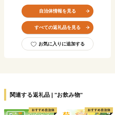
都市整備を続けてまいりました。
臨海部には、日本有数の企業が立地しており、特に自動
自治体情報を見る
車産業については、九州を代表する一大集積地として飛
躍しています。
すべての返礼品を見る
苅田町では、産業の発展を町民の皆様の心豊かな生活に
結び付けるため、住みやすい魅力ある町づくりを進めて
いきたいと考えています。
お気に入りに追加する
そのためのキーワードは「苅田らしさ」の創造だと思っ
ています。苅田町は現在、教育や福祉施策を中心に、苅
田町独自の施策に取り組んでおり、町民の皆様の参画を
得て、住む人にとっても、訪れる人にとっても魅力のあ
る、「誰もが安心して心豊かに暮らしていける町」をめ
ざしています。
このたびの「ふるさと納税」は、「生まれ育ったふるさ
関連する返礼品 | "お飲み物"
とや地域を大切にしたい」 、 「ふるさとのために貢献
したい」 という想いを、寄附というかたちで、苅田町
を応援していただくものです。