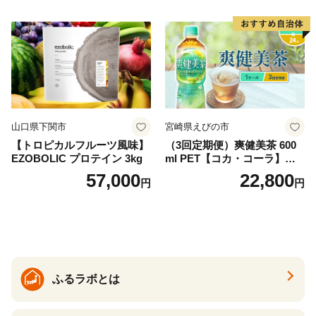
ム天然水 飲料水 軟水 鉱水 国
産 シリカ ミネラル 美容 備蓄
防災 長期保存 富士山 山梨県
忍野村
山口県下関市
宮崎県えびの市
【トロピカルフルーツ風味】
（3回定期便）爽健美茶 600
EZOBOLIC プロテイン 3kg
ml PET【コカ・コーラ】ペ
ットボトル 1ケース(24本) 定
57,000
22,800
円
円
期便 3回(72本) セット お茶
カフェインゼロ ノンカフェ
イン ハトムギ ブレンド茶 宮
崎県 えびの市 送料無料
ふるラボとは