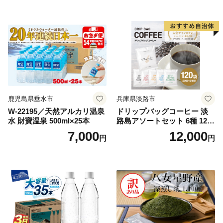
鹿児島県垂水市
兵庫県淡路市
W-22195／天然アルカリ温泉
ドリップバッグコーヒー 淡
水 財寶温泉 500ml×25本
路島アソートセット 6種 120
袋 飲み比べ コーヒー
7,000
12,000
円
円