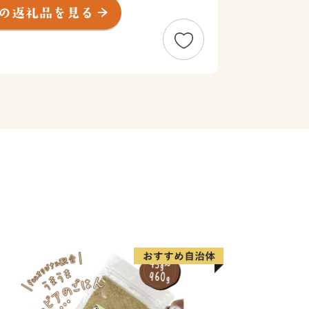
線の３駅があり、東武東上線は東京メ
互乗り入れを行っていることなどから、
行けるという恵まれた条件を持っていま
圏中央連絡自動車道が交差する鶴ヶ島
.、圏央鶴ヶ島I.C.があり、交通の要衝と