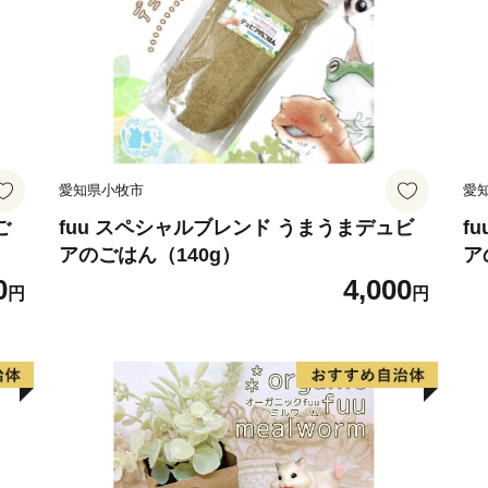
愛知県小牧市
愛
ご
fuu スペシャルブレンド うまうまデュビ
f
アのごはん（140g）
ア
0
4,000
円
円