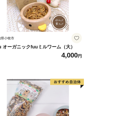
知県小牧市
uu オーガニックfuuミルワーム（大）
4,000
円