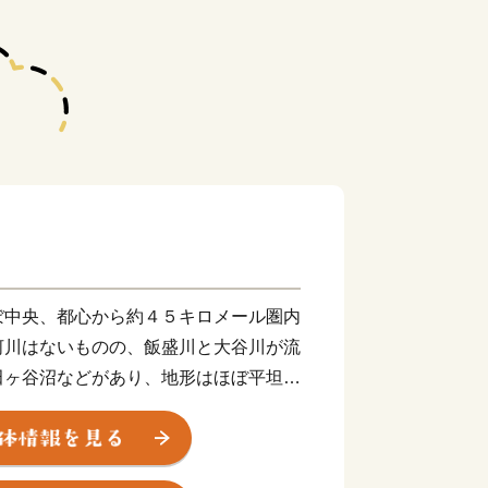
中央、都心から約４５キロメール圏内
河川はないものの、飯盛川と大谷川が流
田ヶ谷沼などがあり、地形はほぼ平坦と
好な居住空間が広がる一方、雑木林や
原風景が残されており、都市と自然の調