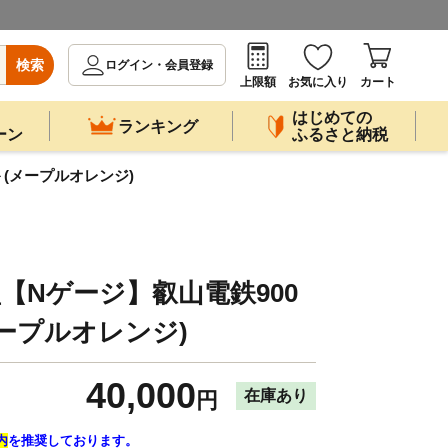
検索
ログイン・会員登録
上限額
お気に入り
カート
はじめての
ランキング
ーン
ふるさと納税
ら＞(メープルオレンジ)
模型【Nゲージ】叡山電鉄900
メープルオレンジ)
40,000
在庫あり
円
内
を推奨しております。