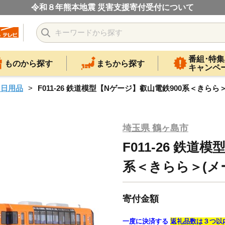
令和８年熊本地震 災害支援寄付受付について
番組･特集
ものから探す
まちから探す
キャンペ
・日用品
F011-26 鉄道模型【Nゲージ】叡山電鉄900系＜きら
埼玉県 鶴ヶ島市
F011-26 鉄道
系＜きらら＞(
寄付金額
一度に決済する
返礼品数は３つ以