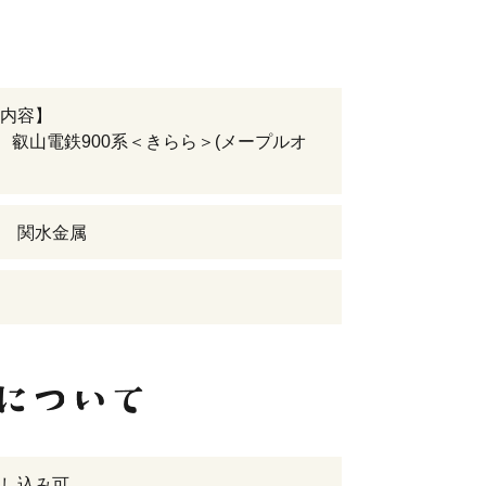
内容】
472 叡山電鉄900系＜きらら＞(メープルオ
 関水金属
し込み可