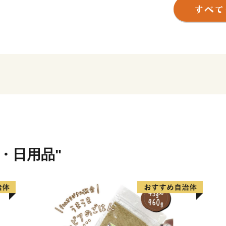
和したまちです。
本市には東武東上線、越生
トロ・東急東横線などと相
東京都心や横浜などに直接
す。
また、関越自動車道、首都
ジャンクション、鶴ヶ島I.C
なっています。
貨・日用品"