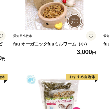
愛知県小牧市
愛
ビ
fuu オーガニックfuuミルワーム（小）
f
3,000
円
0
円