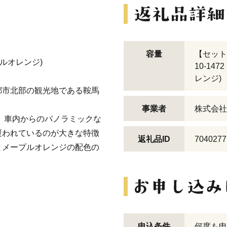
容量
【セット
プルオレンジ)
10-1
レンジ)
都市北部の観光地である鞍馬
事業者
株式会社
>は、車内からのパノラミックな
覆われているのが大きな特徴
返礼品ID
7040277
とメープルオレンジの配色の
申込条件
何度も申