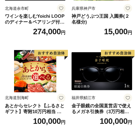
北海道余市町
兵庫県神戸市
ワインを楽しむYoichi LOOP
神戸どうぶつ王国 入園券(２
のディナー＆ペアリング付宿
名様分)
泊プラン＜デラックスツイン
274,000
15,000
円
円
＞
北海道別海町
福井県鯖江市
あとからセレクト【ふるさと
金子眼鏡の全国直営店で使え
ギフト】寄附10万円相当 あ
るメガネ引換券（3万円相
とから選べる！ ギフト いく
当） Bronze
100,000
100,000
円
円
ら ほたて 海鮮 牛肉 別海町
ケーキ アイス （ 後から 選べ
る カタログ カタログポイン