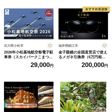
井沢】
石川県小松市
福井県鯖江市
2026年小松基地航空祭電子駐
金子眼鏡の全国直営店で使え
車券（スカイパークこまつ
るメガネ引換券（6万円相
翼） 駐車場 シャトルバスの
当） Platinum
29,000
200,000
円
円
りばすぐ 石川県 小松市