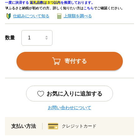
一度に決済する
返礼品数は３つ以内
を推奨しております。
🔰ふるさと納税が初めての方、詳しく知りたい方は
こちら
でご確認ください。
仕組みについて知る
上限額を調べる
数量
寄付する
お気に入りに追加する
お問い合わせについて
支払い方法
クレジットカード