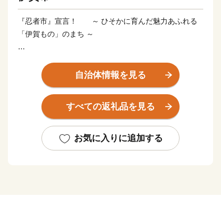
『忍者市』宣言！ ～ ひそかに育んだ魅力あふれる
「伊賀もの」のまち ～
三重県伊賀市は忍者発祥の地として、忍者の歴史文化
や精神を継承するとともに、忍者を活かした観光やまち
自治体情報を見る
づくりに取り組んでいます。日本一、二の高石垣で知ら
れる伊賀上野城のふもとでは、誰もが忍者気分を味わえ
すべての返礼品を見る
る「伊賀上野ＮＩＮＪＡフェスタ」が開催され、秋には
この地で生まれた俳聖松尾芭蕉の業績を称える「芭蕉
祭」や、ユネスコ無形文化遺産に登録されたダンジリ行
お気に入りに追加する
事で有名な「上野天神祭」が行われるなど、歴史と文化
が香る自然豊かなまちです。
伊賀市には、四方を囲む伊賀盆地のきれいな水と豊か
な土壌に育まれた『伊賀米』、伊勢志摩サミットで用い
られた『伊賀酒』、希少価値の高い”肉の横綱”『伊賀