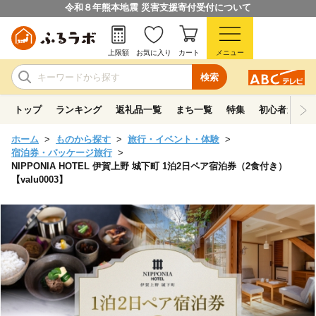
令和８年熊本地震 災害支援寄付受付について
上限額
お気に入り
カート
メニュー
検索
トップ
ランキング
返礼品一覧
まち一覧
特集
初心者ガイド
ホーム
ものから探す
旅行・イベント・体験
宿泊券・パッケージ旅行
NIPPONIA HOTEL 伊賀上野 城下町 1泊2日ペア宿泊券（2食付き）
【valu0003】