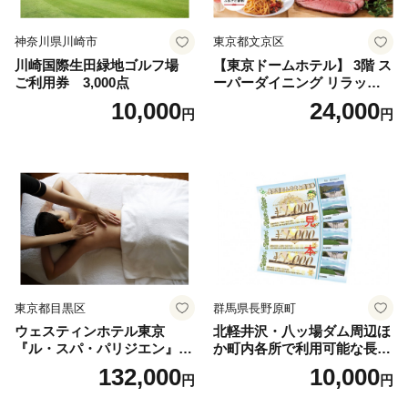
神奈川県川崎市
東京都文京区
川崎国際生田緑地ゴルフ場
【東京ドームホテル】 3階 ス
ご利用券 3,000点
ーパーダイニング リラッサ
ランチブッフェ お食事券 大
10,000
24,000
円
円
人1名様分 関東 東京 ご利用
券 ランチ 昼食 食事券 レスト
ラン ブッフェ 東京都 お食事
券
東京都目黒区
群馬県長野原町
ウェスティンホテル東京
北軽井沢・八ッ場ダム周辺ほ
『ル・スパ・パリジエン』選
か町内各所で利用可能な長野
べるボディセラピー90分/1名
原町ふるさと感謝券（3,000
132,000
10,000
円
円
円分）【トラベル 観光 旅行
お土産 群馬県 長野原町 北軽