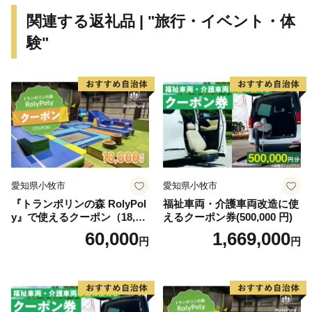
牛』、昔も今も人々を魅了する『伊賀焼』など、全国に
関連する返礼品 | "旅行・イベント・体
誇るブランド品がいっぱいあります！
験"
愛知県小牧市
愛知県小牧市
『トランポリンの森 RolyPol
福祉車両・介護車両改造に使
y』で使えるクーポン（18,00
えるクーポン券(500,000 円)
0円）
60,000
1,669,000
円
円