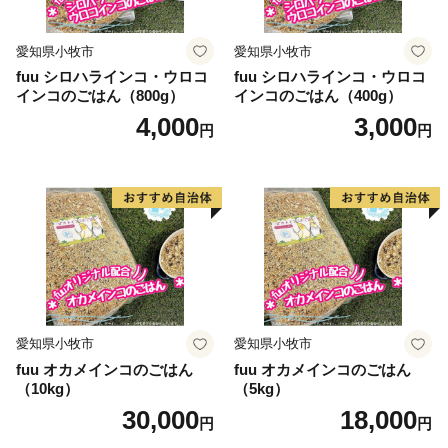
のお申込みは最大5つまでにご協力ください。
愛知県小牧市
愛知県小牧市
＜ご提出先＞
fuu シロハラインコ・ウロコ
fuu シロハラインコ・ウロコ
本サイトの運営は、株式会社ローカルがおこなっており
インコのごはん（800g）
インコのごはん（400g）
ます。
4,000
3,000
円
円
お電話及びメールは、当社がご対応いたします。
【返礼品の内容・お届け先・お届け時期等についての問
合せ先】
E-mail：habikino@lo-cal.co.jp
TEL:050-6861-6602 FAX:050-3588-2325
愛知県小牧市
愛知県小牧市
fuu オカメインコのごはん
fuu オカメインコのごはん
（10kg）
（5kg）
30,000
18,000
円
円