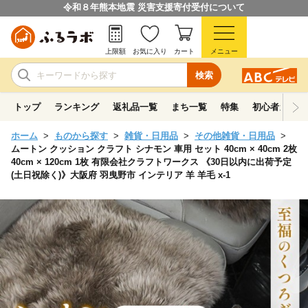
令和８年熊本地震 災害支援寄付受付について
上限額
お気に入り
カート
メニュー
検索
トップ
ランキング
返礼品一覧
まち一覧
特集
初心者ガイド
ホーム
ものから探す
雑貨・日用品
その他雑貨・日用品
ムートン クッション クラフト シナモン 車用 セット 40cm × 40cm 2枚
40cm × 120cm 1枚 有限会社クラフトワークス 《30日以内に出荷予定
(土日祝除く)》大阪府 羽曳野市 インテリア 羊 羊毛 x-1