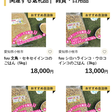
関連する返礼品 | "雑貨・日用品"
【ご注意】
※特典の送付は、羽曳野市外にお住まいの方に限らせて
いただきます。
※寄附につきましては、年度内の回数制限は現在設けて
おりません。
※特典商品の写真はイメージです。
※返礼品等の返品、交換、再送はお受けできません。た
だし、破損・不良品の場合は速やかに対応させていただ
愛知県小牧市
愛知県小牧市
きます。
fuu 文鳥・セキセイインコの
fuu シロハラインコ・ウロコ
※返礼品等送付先住所の誤り等のお申込内容不備や不在
ごはん（5kg）
インコのごはん（3kg）
等により配送不能で返礼品等が返送された場合は、 返
18,000
13,000
円
円
礼品等の再送はできませんので、確実な受け取りにご協
力をお願いします。
※酒類は、未成年の方のお申し込みはお断りします。
【お願い】
特産品を多くの方に楽しんでいただきたい為、同じ商品