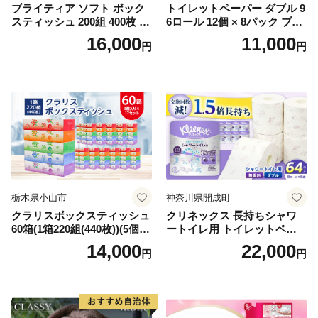
ブライティア ソフト ボック
トイレットペーパー ダブル 9
スティッシュ 200組 400枚 60
6ロール 12個 × 8パック ブラ
箱 日本製 まとめ買い ティッ
ンカ 再生紙 100％ 芯あり 日
16,000
11,000
円
円
シュ リサイクル 長持 防災 常
用品 消耗品 無香料 生活用品
備品 日用雑貨 消耗品 生活必
備蓄 秋田県 能代市 送料無料
需品 備蓄 ペーパー 紙 北海道
《能代製紙》
倶知安町 日用品
栃木県小山市
神奈川県開成町
クラリスボックスティッシュ
クリネックス 長持ちシャワ
60箱(1箱220組(440枚))(5個入
ートイレ用 トイレットペー
り×12セット)【1256759】
パー（ダブル）64ロール(8ロ
14,000
22,000
円
円
ール×8パック) 開成町 トイレ
ットペーパーダブル 日用品
国産 新生活 ダブル SDGs 備
蓄 防災 エコ 消耗品 生活雑貨
生活用品 無香料 トイレット