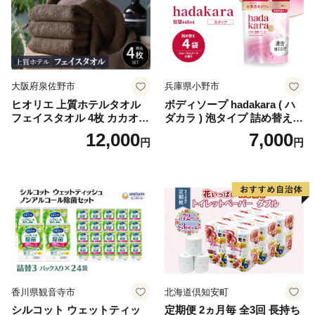
ペーパー ダブル といれっと
ぺーぱー トイレ クレシア ト
イレットペーパー [BDBH002
-1]
大阪府泉佐野市
兵庫県小野市
ヒオリエ 上質ホテルタオル
ボディソープ hadakara ( ハ
フェイスタオル 4枚 カカオ
ダカラ ) 泡タイプ 詰め替え 4
【タオル 泉州タオル 吸水 普
40ml×4袋 ボディーソープ 泡
12,000
7,000
円
円
段使い 無地 シンプル 日用品
ボディソープ 泡 日用品 消耗
ふわふわ ふかふか 家族 たお
品 バス用品 大容量 いい 匂い
る 一人暮らし】
ボディ 保湿 LION ライオン
泡石鹸 石鹸 兵庫 兵庫県 小野
市
香川県観音寺市
北海道倶知安町
シルコット ウェットティッ
定期便 2ヵ月毎 全3回 長持ち