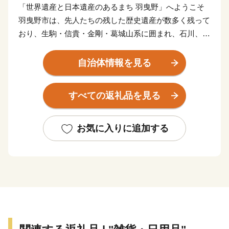
「世界遺産と日本遺産のあるまち 羽曳野」へようこそ
羽曳野市は、先人たちの残した歴史遺産が数多く残って
おり、生駒・信貴・金剛・葛城山系に囲まれ、石川、飛
鳥川の豊かな自然環境にも恵まれた街です。
平成29年に認定された日本遺産「竹内街道」とあわせ
自治体情報を見る
て、令和元年には「百舌鳥・古市古墳群」が、大阪府内
で初めて世界遺産として登録されました。
すべての返礼品を見る
このような素晴らしい貴重な歴史遺産や自然環境を活か
したまちづくりを推進するとともに、次世代へ引き継ぐ
ために、ふるさと納税制度を活用します。
お気に入りに追加する
【羽曳野市ふるさと応援寄附金について】
寄附をしていただいた方には羽曳野市の特産品等をお送
りさせていただきます。
※お礼の品のお届けには1～2ヶ月程度かかることがあり
ます。