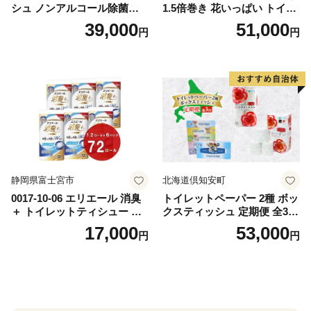
シュ ノンアルコール除菌詰
1.5倍巻き 花いっぱい トイレ
替（43枚×3P）×24袋 日用品
ットペーパー ダブル 45ｍ 計
39,000
51,000
円
円
おもちゃ 拭き取り 手拭き 外
72ロール 全18種 花柄 プリン
出時 お出かけ時 食事前 緑茶
ト ハーブ 香り付き 日本製 ま
カテキン配合
とめ買い 防災 常備品 ペーパ
ー 消耗品 備蓄 送料無料 北海
道 倶知安町 日用品
静岡県富士宮市
北海道倶知安町
0017-10-06 エリエール 消臭
トイレットペーパー 2種 ボッ
＋ トイレットティシュー し
クスティッシュ 定期便 全3
っかり香るフレッシュクリア
回 日本製 まとめ買い 防災
17,000
53,000
円
円
の香り ダブル 12ロール×6パ
常備品 日用雑貨 消耗品 生活
ック 72ロール 25m トイレ
必需品 大容量 備蓄 リサイク
ットペーパー パルプ100％ 消
ル ティッシュ ペーパー まと
臭 防臭 日用品 消耗品 備蓄
め買い 雑貨 倶知安町