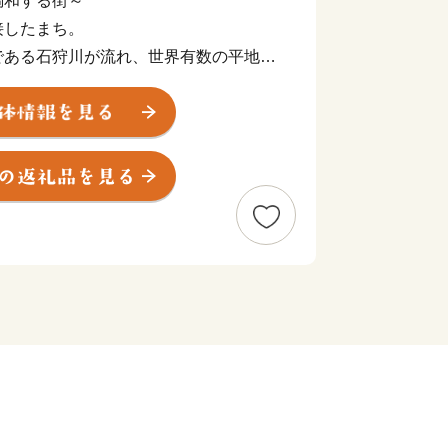
調和する街～
接したまち。
である石狩川が流れ、世界有数の平地原
あり、都市機能と自然が調和したまちで