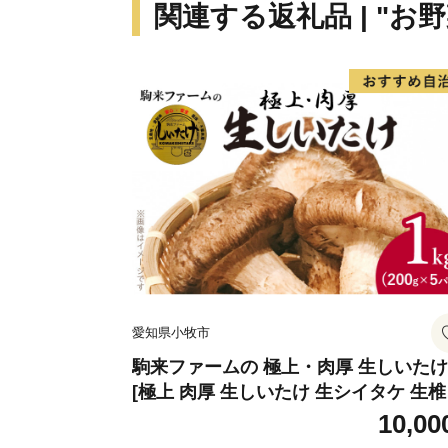
関連する返礼品 | "お野
愛知県小牧市
駒来ファームの 極上・肉厚 生しいたけ
[極上 肉厚 生しいたけ 生シイタケ 生
安心 安全 国産 採れたて 新鮮 きのこ 
10,00
菜]