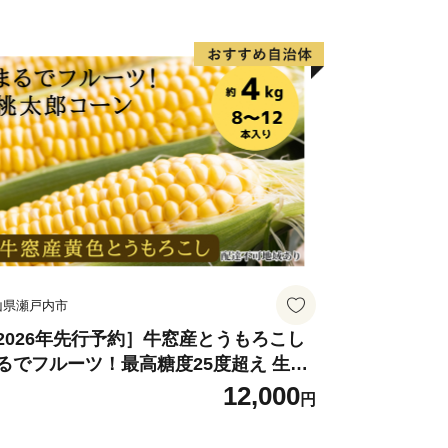
？宮崎県 高鍋町産 産地直送 有機肥料使
 高糖度 西森農園
山県瀬戸内市
2026年先行予約］牛窓産とうもろこし
るでフルーツ！最高糖度25度超え 生で
い、茹でて美味い！ 黄色 とうもろこし
12,000
円
桃太郎コーン」約4kg（8〜12本入り）
菜