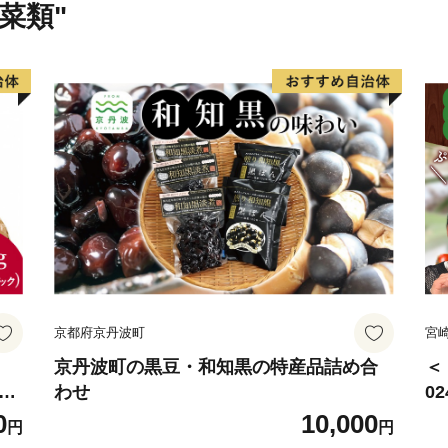
菜類"
京都府京丹波町
宮
京丹波町の黒豆・和知黒の特産品詰め合
＜
椎茸
わせ
0
野
サ
0
10,000
円
円
賞