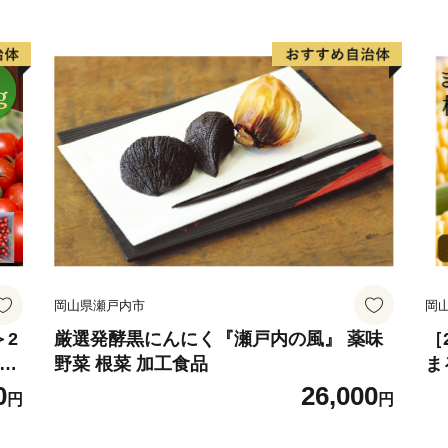
ね
用
岡山県瀬戸内市
岡
＞2
厳選発酵黒にんにく『瀬戸内の風』 薬味
［
リエ
野菜 根菜 加工食品
ま
甘
0
26,000
円
円
らん
「
料使
野