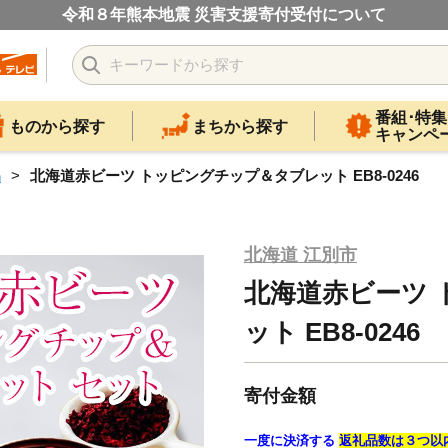
令和８年熊本地震 災害支援寄付受付について
番組･特集
ものから探す
まちから探す
キャンペ
品
北海道赤ビーツ トッピングチップ＆タブレット EB8-0246
北海道 江別市
北海道赤ビーツ
ット EB8-0246
寄付金額
一度に決済する
返礼品数は３つ以