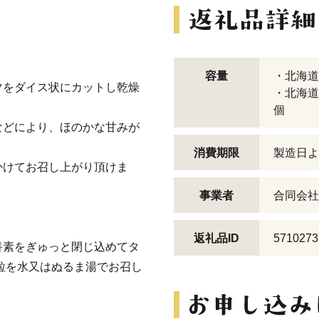
容量
・北海道
ツをダイス状にカットし乾燥
・北海道
個
などにより、ほのかな甘みが
消費期限
製造日よ
かけてお召し上がり頂けま
事業者
合同会社
返礼品ID
5710273
養素をぎゅっと閉じ込めてタ
0粒を水又はぬるま湯でお召し