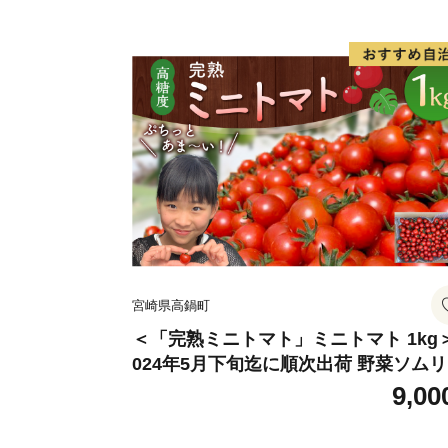
宮崎県高鍋町
＜「完熟ミニトマト」ミニトマト 1kg
024年5月下旬迄に順次出荷 野菜ソム
サミット アルル・リリカ共に銀賞受
9,00
賞！！(2023年11月開催)1回食べてみ
ね？宮崎県 高鍋町産 産地直送 有機肥