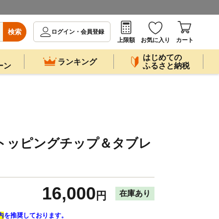
検索
ログイン・会員登録
上限額
お気に入り
カート
はじめての
ランキング
ーン
ふるさと納税
 トッピングチップ＆タブレ
16,000
在庫あり
円
内
を推奨しております。