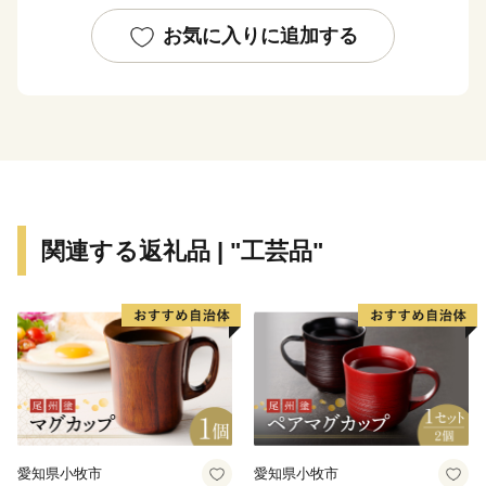
津渓、岡山県下最大級の規模の恩原高原スキー
場・・・・・。鏡野町には、ここでしか味わえない楽し
お気に入りに追加する
さがあります。それぞれのスポットを巡って身も心もリ
フレッシュ。豊かな自然が満喫できます。
オススメスポット
☆奥津渓
渓流沿いに遊歩道があり、花崗岩が浸食されてできた甌
穴などの奥津渓八景の自然美を満喫できます。秋には渓
関連する返礼品 | "工芸品"
谷の両側が鮮やかな紅色に染まり、10月下旬から11月
中旬には「奥津もみじ祭り」を開催。幻想的なライトア
ップをはじめ、多彩なイベントや地域の特産品の販売な
どが楽しめます。美作三湯のひとつ、奥津温泉も近く、
少し足をのばせば、珍しいウランガラスを展示している
妖精の森ガラス美術館もあります。
☆奥津温泉
愛知県小牧市
愛知県小牧市
多くの文人にも愛された風情ある山里のいで湯。良質な