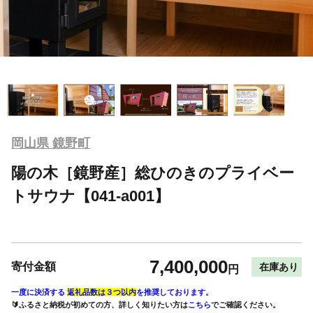
岡山県 鏡野町
陽の木［鏡野産］総ひのきのプライベー
トサウナ【041-a001】
7,400,000
寄付金額
在庫あり
円
一度に決済する
返礼品数は３つ以内
を推奨しております。
🔰ふるさと納税が初めての方、詳しく知りたい方は
こちら
でご確認ください。