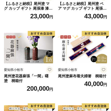
【ふるさと納税】尾州塗 マ
【ふるさと納税】尾州塗 ペ
美人の湯として、与謝野鉄幹・晶子夫妻、棟方志功、小
グ カップ ギフト 尾張漆 漆
ア マグ カップ ギフト 尾張漆
説「秋津温泉」を書いた藤原審爾などの多くの文人墨客
漆器 漆器工芸 工芸品 芸術性
漆 漆器 漆器工芸 工芸品 芸術
23,000
43,000
円
円
実用性 抗菌性 美味しく安全
性 実用性 抗菌性 美味しく安
や全国からの温泉ファンを引き付けています。
な食事 手作り 贈答用 くつろ
全な食事 手作り 贈答用 くつ
ぎ おうち時間 プレゼント 抗
ろぎ おうち時間 プレゼント
☆妖精の森ガラス美術館
ウイルス効果 お取り寄せ 愛
抗ウイルス効果 お取り寄せ
知県 小牧市 送料無料
愛知県 小牧市 送料無料
世界的に珍しいウランガラス専門美術館「妖精の森ガラ
ス美術館」内にあるガラス工房では、吹きガラス体験・
サンドブラスト体験・リューター体験と３種類のガラス
作りを体験することができます。
☆岩井の滝と岩井の名水
愛知県小牧市
愛知県小牧市
子宝伝説もある岡山県最北端の滝。上部に岩盤が突き出
尾州塗花器麻張「一閑」曙
尾州塗麻布着夫婦箸 桐箱付
て岩屋を形成し、滝の裏側から眺めることができる「裏
塗 桐箱付
40,000
見の滝」。裏から見るとカーテンのような神秘的な姿
円
200,000
円
で、パワースポットにもなっています。
◆お問い合わせ先◆
==============================