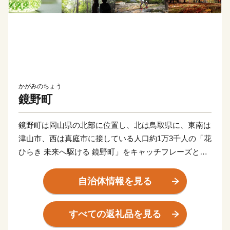
かがみのちょう
鏡野町
鏡野町は岡山県の北部に位置し、北は鳥取県に、東南は
津山市、西は真庭市に接している人口約1万3千人の「花
ひらき 未来へ駆ける 鏡野町」をキャッチフレーズとし
た町です。古くから山陰、山陽をなどの主要都市を結ぶ
地域となっており、様々な自然の恵みや文化、伝統を有
自治体情報を見る
しています。鏡野町には森や渓谷、田園風景と、四季を
通じて感動できる景観が点在しています。中国山地屈指
すべての返礼品を見る
の岡山県立森林公園、岡山を代表する紅葉スポット・奥