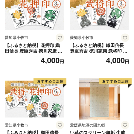
鏡野町ふるさと納税コールセンター
TEL ：050-3355-7158
MAIL：o.kagamino@do-furusato.jp
受付時間：平日9:00〜17:15
==============================
愛知県小牧市
愛知県小牧市
【ふるさと納税】花押印 織
【ふるさと納税】織田信長
田信長 豊臣秀吉 徳川家康 3
豊臣秀吉 徳川家康 武将印 3
枚 セット 戦国 武将 小牧山城
枚 セット イラスト 戦国 武将
4,000
4,000
円
円
墨絵 龍画師 書道アーティス
小牧山城 墨絵 龍画師 書道ア
ト 池谷公智 渾身の一作 作品
ーティスト 池谷公智 渾身の
雑貨 工芸品 グッズ 愛知県 小
一作 作品 雑貨 工芸品 グッズ
牧市 お取り寄せ 送料無料
愛知県 小牧市 お取り寄せ 送
料無料
愛知県小牧市
愛媛県地酒の隠れ郷
【ふるさと納税】織田信長
い草のスクリーン無垢 生成