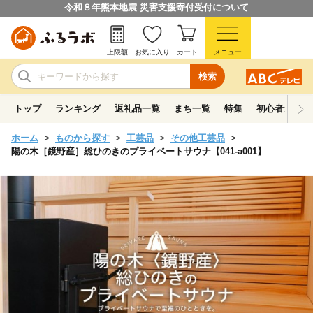
令和８年熊本地震 災害支援寄付受付について
上限額
お気に入り
カート
メニュー
検索
トップ
ランキング
返礼品一覧
まち一覧
特集
初心者ガイド
ホーム
ものから探す
工芸品
その他工芸品
陽の木［鏡野産］総ひのきのプライベートサウナ【041-a001】