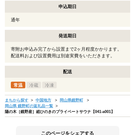
申込期日
通年
発送期日
寄附お申込み完了から設置まで2ヶ月程度かかります。
配送料および設置費用は別途実費をいただきます。
配送
常温
冷蔵
冷凍
まちから探す
中国地方
岡山県鏡野町
岡山県 鏡野町の返礼品一覧
陽の木［鏡野産］総ひのきのプライベートサウナ【041-a001】
このページをシェアする