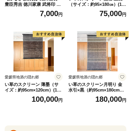
豊臣秀吉 徳川家康 武将印 花
（サイズ：約95×180㎝）(14
押印 6枚 セット イラスト 戦
3)
7,000
75,000
円
円
国 武将 小牧山城 墨絵 龍画師
書道アーティスト 池谷公智
渾身の一作 作品 雑貨 工芸品
グッズ 愛知県 小牧市 お取り
寄せ 送料無料
愛媛県地酒の隠れ郷
愛媛県地酒の隠れ郷
い草のスクリーン 薄墨（サ
い草のスクリーン月明り 金
イズ：約95cm×120cm）(14
水引×黒（約95cm×180cm）
6)
(147)
100,000
180,000
円
円