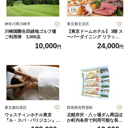
神奈川県川崎市
東京都文京区
川崎国際生田緑地ゴルフ場
【東京ドームホテル】 3階 ス
ご利用券 3,000点
ーパーダイニング リラッサ
ランチブッフェ お食事券 大
10,000
24,000
円
円
人1名様分 関東 東京 ご利用
券 ランチ 昼食 食事券 レスト
ラン ブッフェ 東京都 お食事
券
東京都目黒区
群馬県長野原町
ウェスティンホテル東京
北軽井沢・八ッ場ダム周辺ほ
『ル・スパ・パリジエン』選
か町内各所で利用可能な長野
べるボディセラピー90分/1名
原町ふるさと感謝券（3,000