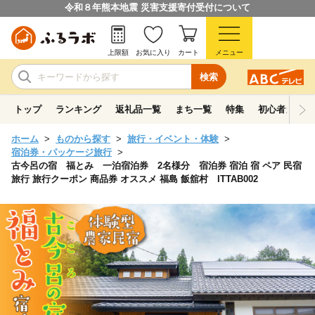
令和８年熊本地震 災害支援寄付受付について
上限額
お気に入り
カート
メニュー
検索
トップ
ランキング
返礼品一覧
まち一覧
特集
初心者ガイド
ホーム
ものから探す
旅行・イベント・体験
宿泊券・パッケージ旅行
古今呂の宿 福とみ 一泊宿泊券 2名様分 宿泊券 宿泊 宿 ペア 民宿
旅行 旅行クーポン 商品券 オススメ 福島 飯舘村 ITTAB002