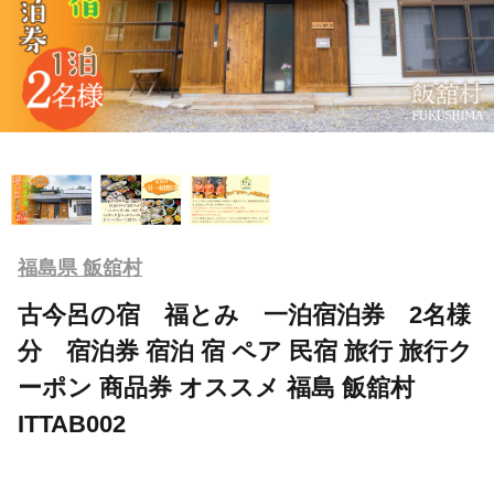
福島県 飯舘村
古今呂の宿 福とみ 一泊宿泊券 2名様
分 宿泊券 宿泊 宿 ペア 民宿 旅行 旅行ク
ーポン 商品券 オススメ 福島 飯舘村
ITTAB002