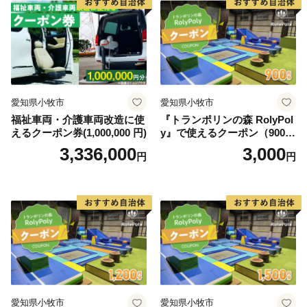
飯舘村はこれからも、『 明日が待ち遠しくなるよう
な、ワクワクする楽しいふるさと 』の実現を目指して
頑張ります。
飯舘村をぜひ応援してください！！ 皆様の心温まるご
支援をお待ちしております。
愛知県小牧市
愛知県小牧市
福祉車両・介護車両改造に使
『トランポリンの森 RolyPol
えるクーポン券(1,000,000 円)
y』で使えるクーポン（900
円）
3,336,000
3,000
円
円
愛知県小牧市
愛知県小牧市