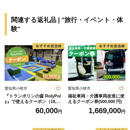
「までい」とは、「両手」「左右揃った手」という意味
の「真手（まて）」が語源。
関連する返礼品 | "旅行・イベント・体
「大切に」「丁寧に」「じっくりと」「心をこめて」
験"
「手間暇を惜しまず」という意味で使われてきた方言で
す。
2011年3月11日に発生した東日本大震災．．．．．
飯舘村は2011年の東日本大震災に伴う原発事故の影響
を受けましたが、
全国の皆様からの温かいご支援・応援をいただき復興に
向けて１歩ずつ歩んで参りました。
愛知県小牧市
愛知県小牧市
これまでご支援してくださったたくさんの皆様に感謝申
『トランポリンの森 RolyPol
福祉車両・介護車両改造に使
し上げます。
y』で使えるクーポン（18,00
えるクーポン券(500,000 円)
本当にありがとうございます。
0円）
60,000
1,669,000
円
円
現在は村内のほぼ全域で避難指示が解除され、復興拠点
の「 道の駅 までい館 」、子ども達の遊び場「 ふ
かや風の子広場 」なども整備されました。