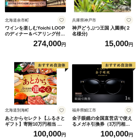
北海道余市町
兵庫県神戸市
ワインを楽しむYoichi LOOP
神戸どうぶつ王国 入園券(２
のディナー＆ペアリング付宿
名様分)
泊プラン＜デラックスツイン
274,000
15,000
円
円
＞
北海道別海町
福井県鯖江市
あとからセレクト【ふるさと
金子眼鏡の全国直営店で使え
ギフト】寄附10万円相当 あ
るメガネ引換券（3万円相
とから選べる！ ギフト いく
当） Bronze
100,000
100,000
円
円
ら ほたて 海鮮 牛肉 別海町