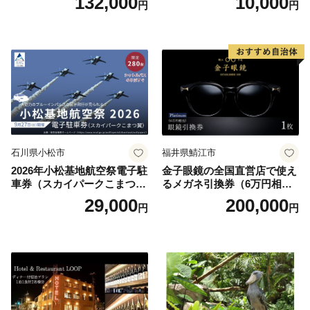
132,000
10,000
円
円
円分）【トラベル 観光 旅行
お土産 群馬県 長野原町 北軽
井沢】
石川県小松市
福井県鯖江市
2026年小松基地航空祭電子駐
金子眼鏡の全国直営店で使え
車券（スカイパークこまつ
るメガネ引換券（6万円相
翼） 駐車場 シャトルバスの
当） Platinum
29,000
200,000
円
円
りばすぐ 石川県 小松市