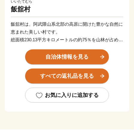
いいたてむら
飯舘村
飯舘村は、阿武隈山系北部の高原に開けた豊かな自然に
恵まれた美しい村です。
総面積230.13平方キロメートルの約75％を山林が占めた
地形は比較的なだらかで、北に真野川、中央に新田川と
飯樋川、南部に比曽川が流れその流域に耕地が開かれ集
自治体情報を見る
落を形成しています。
年平均気温は約10度、年間降水量1,300ミリメートル前
すべての返礼品を見る
後で高原地帯独特の冷涼な気候にあります。
飯舘村は「までい」を理念に据えた村づくりが評価さ
れ、平成22年には「日本で最も美しい村」連合に加盟し
お気に入りに追加する
ました。
「までい」とは．．．
飯舘流のスローライフを「までいライフ」と呼び、村づ
くりの基本理念としてきました。