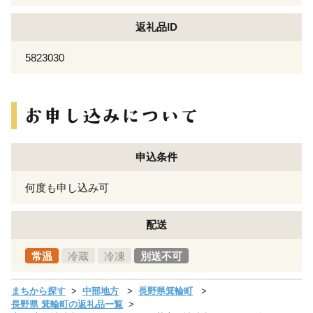
返礼品ID
5823030
申込条件
何度も申し込み可
配送
常温
冷蔵
冷凍
別送不可
まちから探す
中部地方
長野県箕輪町
長野県 箕輪町の返礼品一覧