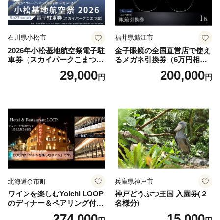
石川県小松市
福井県鯖江市
2026年小松基地航空祭電子駐
金子眼鏡の全国直営店で使え
車券（スカイパークこまつ
るメガネ引換券（6万円相
翼） 駐車場 シャトルバスの
当） Platinum
29,000
200,000
円
円
りばすぐ 石川県 小松市
北海道余市町
兵庫県神戸市
ワインを楽しむYoichi LOOP
神戸どうぶつ王国 入園券(２
のディナー＆ペアリング付宿
名様分)
泊プラン＜デラックスツイン
274,000
15,000