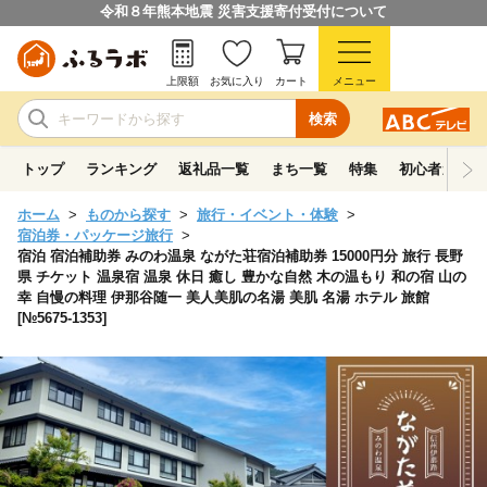
令和８年熊本地震 災害支援寄付受付について
上限額
お気に入り
カート
メニュー
検索
トップ
ランキング
返礼品一覧
まち一覧
特集
初心者ガイド
ホーム
ものから探す
旅行・イベント・体験
宿泊券・パッケージ旅行
宿泊 宿泊補助券 みのわ温泉 ながた荘宿泊補助券 15000円分 旅行 長野
県 チケット 温泉宿 温泉 休日 癒し 豊かな自然 木の温もり 和の宿 山の
幸 自慢の料理 伊那谷随一 美人美肌の名湯 美肌 名湯 ホテル 旅館
[№5675-1353]