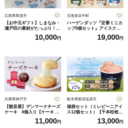
広島県尾道市
北海道浜中町
【お中元ギフト】しまなみ・
ハーゲンダッツ『定番ミニカ
瀬戸田の素材がたっぷり！ジ
ップ8個セット』アイスクリ
ェラート8個
ーム アイス スイーツ デザー
10,000
19,000
円
円
ト_H0016-104
兵庫県神戸市
栃木県那須塩原市
【観音屋】デンマークチーズ
福袋セット（ミレピーニアイ
ケーキ 8個入り【ケーキ チ
ス12個セット）【千本松牧
ーズケーキ 人気スイーツ お
場】 ns025-014-12 【デザー
11,000
13,000
円
円
すすめスイーツ 神戸スイー
ト 詰め合わせ ギフト】