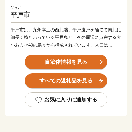
ひらどし
平戸市
平戸市は、九州本土の西北端、平戸瀬戸を隔てて南北に
細長く横たわっている平戸島と、その周辺に点在する大
小およそ40の島々から構成されています。人口は
R4.11.1現在29,268人。島の形は「タツノオトシゴ」に
も似ており、北は玄界灘、西は東シナ海を望んでいま
自治体情報を見る
す。
すべての返礼品を見る
お気に入りに追加する