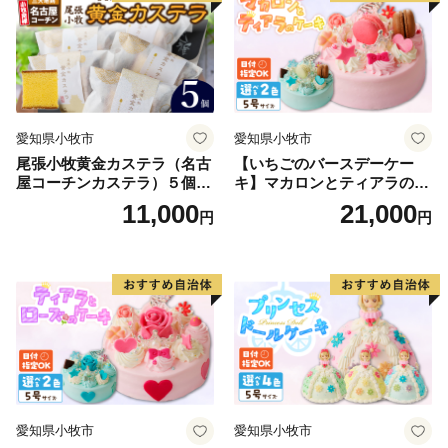
愛知県小牧市
愛知県小牧市
尾張小牧黄金カステラ（名古
【いちごのバースデーケー
屋コーチンカステラ）５個入
キ】マカロンとティアラのケ
名古屋コーチン カステラ ザ
ーキ スイーツ 日時指定可 デ
11,000
21,000
円
円
ラメ 常温 愛知県 小牧市 アン
ザート 洋菓子 お取り寄せ 愛
プチベアやぐま
知県 小牧市 送料無料 誕生日
クリスマス お祝い マカロン
デコレーションケーキ ホー
ルケーキ
愛知県小牧市
愛知県小牧市