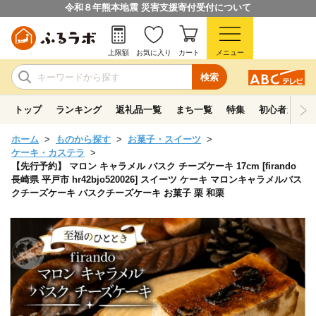
令和８年熊本地震 災害支援寄付受付について
上限額
お気に入り
カート
メニュー
検索
トップ
ランキング
返礼品一覧
まち一覧
特集
初心者ガイド
ホーム
ものから探す
お菓子・スイーツ
ケーキ・カステラ
【先行予約】 マロン キャラメル バスク チーズケーキ 17cm [firando
長崎県 平戸市 hr42bjo520026] スイーツ ケーキ マロンキャラメルバス
クチーズケーキ バスクチーズケーキ お菓子 栗 和栗