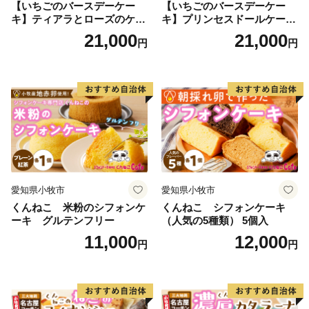
【いちごのバースデーケー
【いちごのバースデーケー
キ】ティアラとローズのケー
キ】プリンセスドールケーキ
キ スイーツ デザート 洋菓
日時指定可 スイーツ デザー
21,000
21,000
円
円
子 お取り寄せ 愛知県 小牧市
ト 洋菓子 お取り寄せ 愛知県
送料無料 誕生日 クリスマス
小牧市 送料無料 誕生日 クリ
お祝い ばら 花 フラワー デコ
スマス お祝い キャラクター
レーション ホールケーキ 日
デコレーションケーキ ホー
時指定可
ルケーキ 人形 かわいい こど
も
愛知県小牧市
愛知県小牧市
くんねこ 米粉のシフォンケ
くんねこ シフォンケーキ
ーキ グルテンフリー
（人気の5種類） 5個入
11,000
12,000
円
円