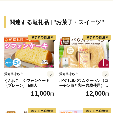
関連する返礼品 | "お菓子・スイーツ"
愛知県小牧市
愛知県小牧市
くんねこ シフォンケーキ
小牧山城バウムクーヘン（コ
（プレーン） 5個入
ーチン卵と和三盆糖使用）
名古屋コーチン バームクー
11,000
12,000
円
円
ヘン 和三盆 小牧銘菓 バウム
クーヘン 常温 愛知県 小牧市
アンプチベアやぐま