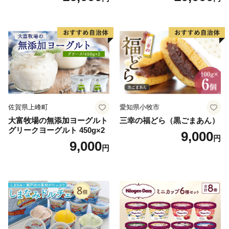
小袋 個包装 小分け
ラン くりきんとん デザート
ご褒美 お取り寄せ くり お菓
子 菓子 F4N-2298
佐賀県上峰町
愛知県小牧市
大富牧場の無添加ヨーグルト
三幸の福どら（黒ごまあん）
グリークヨーグルト 450g×2
9,000
円
9,000
円