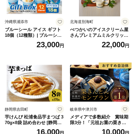
沖縄県浦添市
北海道別海町
ブルーシール アイス ギフト
べつかいのアイスクリーム屋
18個（12種類）| ブルーシー
さんプレミアムミルクリッチ
ルアイス ブルーシールアイ
12個（AP-01）（ 北海道アイ
23,000
22,000
円
円
スクリーム 着日指定可能 送
ス 北海道産アイス アイス ア
料無料 ジェラート 沖縄県 バ
イススイーツ アイスクリー
ースデー 贈り物 プレゼント
ム 北海道産アイスクリーム
誕生日 カップ 詰め合わせ バ
道産アイス 道産アイスクリ
ラエティ | バニラ チョコレー
ーム ギフト 詰合せ 詰め合わ
ト ストロベリー ピスタチオ
せ ふるさと納税 ）
バニラ＆クッキー ウベ 沖縄
紅イモ 塩ちんすこう 沖縄シ
ークヮーサー 沖縄黒糖 琉球
ロイヤルミルクティ 沖縄パ
イン
静岡県吉田町
岐阜県中津川市
芋けんぴ 松浦食品芋まつば 3
メディアで多数紹介 賞味期
70g×8袋 詰め合わせ [静岡伊
限3分！「元祖お重の栗きん
勢丹(松浦食品) 静岡県 吉田町
とんモンブラン」 【未来の
16,000
10,000
円
円
22424274] 芋ケンピ セット
ご褒美】スイーツ 栗 モンブ