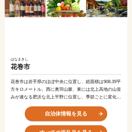
はなまきし
花巻市
花巻市は岩手県のほぼ中央に位置し、総面積は908.39平
方キロメートル。西に奥羽山脈、東には北上高地の山並
みが連なる肥沃な北上平野に位置し、季節ごとに変化に
富んだ自然風景が広がる美しいまちです。
市の西部には、奥羽山脈の渓谷沿いに湧き出る花巻温泉
自治体情報を見る
郷があります。周辺は県立自然公園に指定され、立ちの
ぼる湯けむりと深山の緑、目の前を流れる清流が、情緒