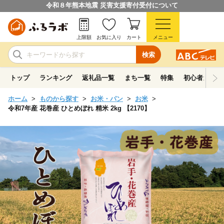
令和８年熊本地震 災害支援寄付受付について
上限額
お気に入り
カート
メニュー
検索
トップ
ランキング
返礼品一覧
まち一覧
特集
初心者ガイド
ホーム
ものから探す
お米・パン
お米
令和7年産 花巻産 ひとめぼれ 精米 2kg 【2170】