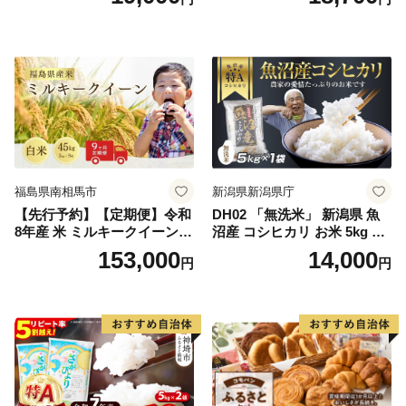
米 10kg 5kg×2 ひのひかり ブ
令和7年産 高レビュー｜人気
ランド米 食味鑑定士】(H063
米 熊本県産米 お米 生活応援
164)
米
福島県南相馬市
新潟県新潟県庁
【先行予約】【定期便】令和
DH02 「無洗米」 新潟県 魚
8年産 米 ミルキークイーン
沼産 コシヒカリ お米 5kg こ
白米 45kg (5kg×9回) | ミルキ
しひかり 精米 米（お米の美
153,000
14,000
円
円
ークイーン 米5kg 福島 福島
味しい炊き方ガイド付き）
県産 福島産 精米 お米 米 コ
メ 武田ファーム サムランド
福島県 南相馬市 cu006-ae