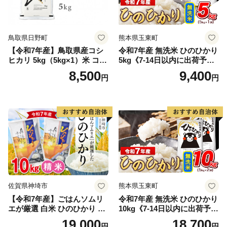
鳥取県日野町
熊本県玉東町
【令和7年産】鳥取県産コシ
令和7年産 無洗米 ひのひかり
ヒカリ 5kg（5kg×1）米 コシ
5kg《7-14日以内に出荷予定
ヒカリ こしひかり お米 白米
(土日祝除く)》コメ 米 無洗米
8,500
9,400
円
円
精米 5キロ おこめ こめ コメ
高レビュー｜人気米 熊本県
真空パック包装 真空包装 長
産米 お米 生活応援米
期保存 単一原料米 鳥取県日
野町産 Elevation
佐賀県神埼市
熊本県玉東町
【令和7年産】ごはんソムリ
令和7年産 無洗米 ひのひかり
エが厳選 白米 ひのひかり 10
10kg《7-14日以内に出荷予定
kg【神埼市産 米 お米 精米 白
(土日祝除く)》コメ 米 無洗米
19,000
18,700
円
円