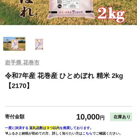
岩手県 花巻市
令和7年産 花巻産 ひとめぼれ 精米 2kg
【2170】
10,000
寄付金額
在庫あり
円
一度に決済する
返礼品数は３つ以内
を推奨しております。
🔰ふるさと納税が初めての方、詳しく知りたい方は
こちら
でご確認ください。