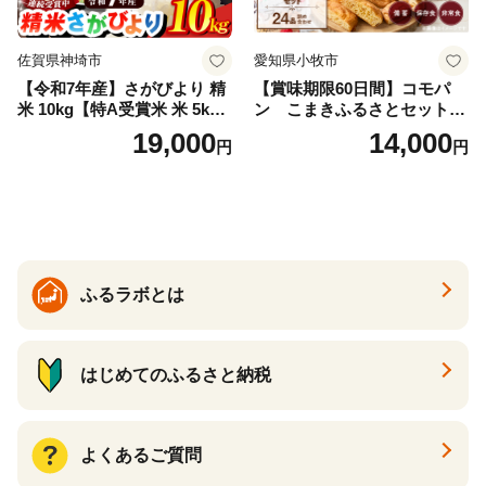
佐賀県神埼市
愛知県小牧市
【令和7年産】さがびより 精
【賞味期限60日間】コモパ
米 10kg【特A受賞米 米 5kg×
ン こまきふるさとセット
2袋 お米 コメ こめ 国産 美味
（24個入り）／災害用備蓄
19,000
14,000
円
円
しい ブランド米 人気 ランキ
保存食 非常食 防災グッズに
ング 増田米穀】(H015224)
も
ふるラボとは
はじめてのふるさと納税
よくあるご質問