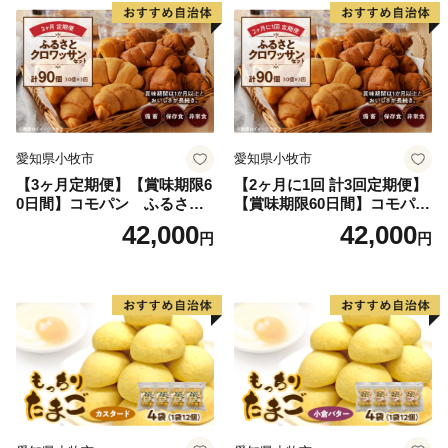
愛知県小牧市
愛知県小牧市
【3ヶ月定期便】【賞味期限6
【2ヶ月に1回 計3回定期便】
0日間】コモパン ふるさと
【賞味期限60日間】コモパ
クロワッサンセット（計90
ン ふるさとクロワッサンセ
42,000
42,000
円
円
個）／災害用備蓄 保存食 非
ット（計90個）／災害用備蓄
常食 防災グッズにも
保存食 非常食 防災グッズに
も