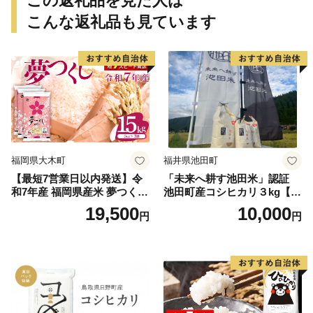
この返礼品を見た人は
こんな返礼品も見ています
福岡県大木町
福井県池田町
【最短7営業日以内発送】令
「未来へ耕す池田米」認証
和7年産 福岡県産米 夢つくし
池田町産コシヒカリ３kg【お
15kg 精米 ※北海道・沖縄・
1人様につき３セットまで】
19,500
10,000
円
円
離島は配送不可