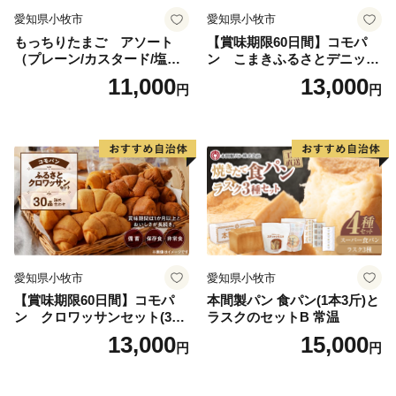
愛知県小牧市
愛知県小牧市
もっちりたまご アソート
【賞味期限60日間】コモパ
（プレーン/カスタード/塩バ
ン こまきふるさとデニッシ
ター/小倉バター）
ュセット（20個入り）／災害
11,000
13,000
円
円
用備蓄 保存食 非常食 防災グ
ッズにも
愛知県小牧市
愛知県小牧市
【賞味期限60日間】コモパ
本間製パン 食パン(1本3斤)と
ン クロワッサンセット(30
ラスクのセットB 常温
個入り)／災害用備蓄 保存食
13,000
15,000
円
円
非常食 防災グッズにも