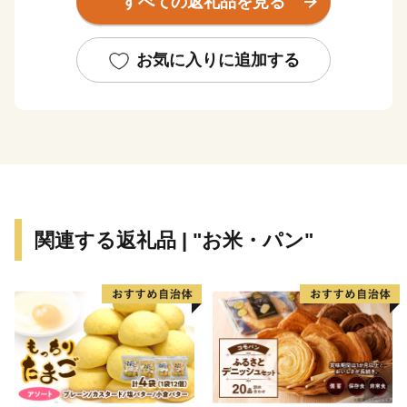
すべての返礼品を見る
豊かな風景を醸し出します。
また、宮沢賢治や萬鉄五郎などの世界的に知られる先人
を輩出するとともに、早池峰神楽や鹿踊りなどの郷土芸
お気に入りに追加する
能、日本三大杜氏のひとつ南部杜氏、さき織り、ホーム
スパン等の優れた技術が多く伝えられています。さら
に、岩手県内唯一の花巻空港があり、東北新幹線新花巻
駅や東北自動車道、東北横断自動車道などの高速交通網
が整備されるなど、北東北の高速交通網の結節点という
極めて恵まれた拠点性を有しています。
関連する返礼品 | "お米・パン"