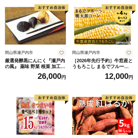
県 高鍋町産 産地直送 有機肥
県 高鍋町産 産地直送 有機肥
料使用 高糖度 西森農園
料使用 高糖度 西森農園
岡山県瀬戸内市
岡山県瀬戸内市
厳選発酵黒にんにく『瀬戸内
［2026年先行予約］牛窓産と
の風』 薬味 野菜 根菜 加工食
うもろこし まるでフルー
品
ツ！最高糖度25度超え 生で
26,000
12,000
円
円
甘い、茹でて美味い！ 黄色
とうもろこし 「桃太郎コー
ン」約4kg（8〜12本入り）
野菜