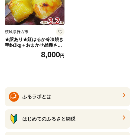
茨城県行方市
★訳あり★紅はるか冷凍焼き
芋約3kg＋おまかせ品種さつ
まいも 合計約3.2kg｜さつ
8,000
円
まいも サツマイモ さつま芋
焼き芋 やきいも 冷凍 冷凍焼
き芋 訳あり 訳アリ 紅はるか
茨城県 行方市(EY-25)
ふるラボとは
はじめてのふるさと納税