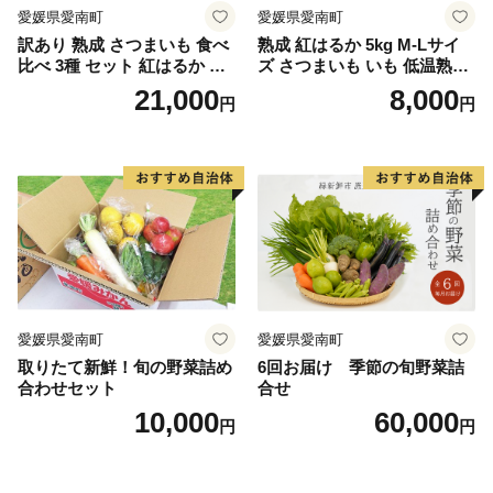
愛媛県愛南町
愛媛県愛南町
訳あり 熟成 さつまいも 食べ
熟成 紅はるか 5kg M-Lサイ
比べ 3種 セット 紅はるか 安
ズ さつまいも いも 低温熟成
納芋 シルクスイート 合計 15
完全熟成収穫 甘い 糖度 焼き
21,000
8,000
円
円
kg サイズ混合 サツマイモ 焼
芋 やきいも スイートポテト
き芋 干し芋 丸干し 冷凍焼き
おやつ 高糖度 料理 国産 愛媛
芋 冷やし焼き芋 やきいも 蜜
県 愛南町 青果市場
芋 ほしいも スイートポテト
いも天 サイズミックス 甘い
ねっとり 生芋 新芋 あんのう
いも 甘藷 べにはるか スイー
ツ 国産 糖度 産地直送 農家直
送 数量限定 21000円 愛媛 愛
南 ミッチーのおみかん畑
愛媛県愛南町
愛媛県愛南町
取りたて新鮮！旬の野菜詰め
6回お届け 季節の旬野菜詰
合わせセット
合せ
10,000
60,000
円
円