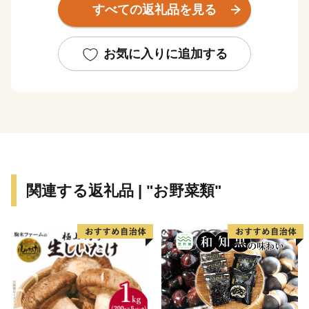
すべての返礼品を見る
置付けされています。
道路網は、北部に国道354号線、西側に国道294号線、
お気に入りに追加する
中央部を常磐自動車道が走り、国道294号線と交差し谷
和原ICがあり交通の利便がはかられています。
鉄道網では、関東鉄道常総線や首都圏新都市高速鉄道
「つくばエクスプレス」が走り、みらい平駅から東京秋
葉原まで最速で40分、つくばまでは12分で結ばれまし
た。
みらい平駅周辺では県主体の優良な住宅地開発が進みマ
関連する返礼品 | "お野菜類"
ンションやショッピングセンターなどが整備され、新し
いまちづくり進んでいます。
また、市内には首都圏内で唯一、時代劇のロケが出来る
施設である「ワープステーション江戸」をはじめ、関東
三大不動尊である「板橋不動尊」や茨城百景に名を連ね
る「福岡堰の桜並木」、さらに間宮海峡を発見した偉大