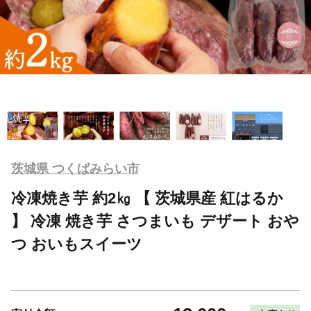
茨城県 つくばみらい市
冷凍焼き芋 約2㎏ 【 茨城県産 紅はるか
】 冷凍 焼き芋 さつまいも デザート おや
つ おいもスイーツ