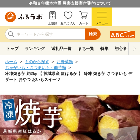
令和８年熊本地震 災害支援寄付受付について
上限額
お気に入り
カート
メニュー
検索
トップ
ランキング
返礼品一覧
まち一覧
特集
初心者ガイド
ホーム
ものから探す
お野菜類
じゃがいも・さつまいも・他芋類
冷凍焼き芋 約2㎏ 【 茨城県産 紅はるか 】 冷凍 焼き芋 さつまいも デ
ザート おやつ おいもスイーツ