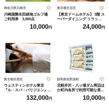
神奈川県川崎市
東京都文京区
川崎国際生田緑地ゴルフ場
【東京ドームホテル】 3階 ス
ご利用券 3,000点
ーパーダイニング リラッサ
ランチブッフェ お食事券 大
10,000
24,000
円
円
人1名様分 関東 東京 ご利用
券 ランチ 昼食 食事券 レスト
ラン ブッフェ 東京都 お食事
券
東京都目黒区
群馬県長野原町
ウェスティンホテル東京
北軽井沢・八ッ場ダム周辺ほ
『ル・スパ・パリジエン』選
か町内各所で利用可能な長野
べるボディセラピー90分/1名
原町ふるさと感謝券（3,000
132,000
10,000
円
円
円分）【トラベル 観光 旅行
お土産 群馬県 長野原町 北軽
井沢】