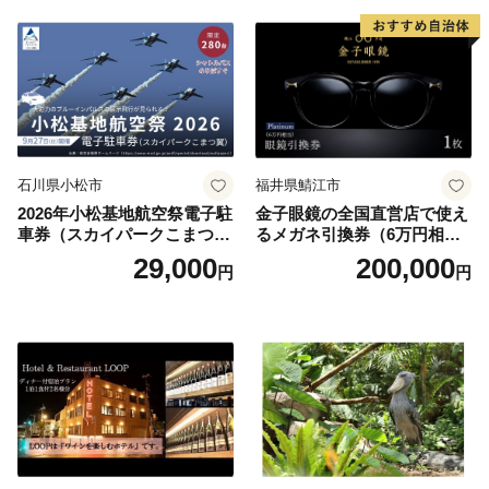
石川県小松市
福井県鯖江市
2026年小松基地航空祭電子駐
金子眼鏡の全国直営店で使え
車券（スカイパークこまつ
るメガネ引換券（6万円相
翼） 駐車場 シャトルバスの
当） Platinum
29,000
200,000
円
円
りばすぐ 石川県 小松市