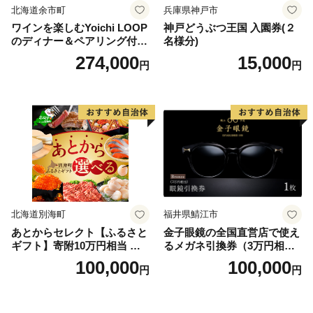
北海道余市町
兵庫県神戸市
ワインを楽しむYoichi LOOP
神戸どうぶつ王国 入園券(２
のディナー＆ペアリング付宿
名様分)
泊プラン＜デラックスツイン
274,000
15,000
円
円
＞
北海道別海町
福井県鯖江市
あとからセレクト【ふるさと
金子眼鏡の全国直営店で使え
ギフト】寄附10万円相当 あ
るメガネ引換券（3万円相
とから選べる！ ギフト いく
当） Bronze
100,000
100,000
円
円
ら ほたて 海鮮 牛肉 別海町
ケーキ アイス （ 後から 選べ
る カタログ カタログポイン
ト カタログギフト あとから