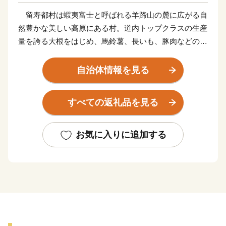
留寿都村は蝦夷富士と呼ばれる羊蹄山の麓に広がる自
然豊かな美しい高原にある村。道内トップクラスの生産
量を誇る大根をはじめ、馬鈴薯、長いも、豚肉などの生
産が有名です。道内一の規模を誇るリゾート＝ルスツリ
ゾートを中心に、スキー、ゴルフ、パラグライダー、マ
自治体情報を見る
ウンテンバイク、登山など、アウトドアスポーツを楽し
む人々の聖地になっています。
すべての返礼品を見る
近年は海外からの観光客も増え、国際的な観光地へと
変わりつつあります。魅力いっぱいの留寿都村に是非遊
びに来てください！
お気に入りに追加する