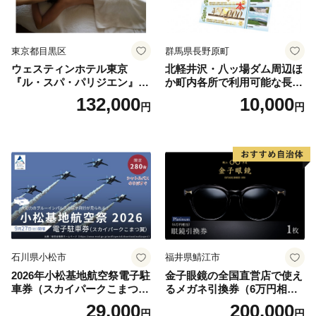
東京都目黒区
群馬県長野原町
ウェスティンホテル東京
北軽井沢・八ッ場ダム周辺ほ
『ル・スパ・パリジエン』選
か町内各所で利用可能な長野
べるボディセラピー90分/1名
原町ふるさと感謝券（3,000
132,000
10,000
円
円
円分）【トラベル 観光 旅行
お土産 群馬県 長野原町 北軽
井沢】
石川県小松市
福井県鯖江市
2026年小松基地航空祭電子駐
金子眼鏡の全国直営店で使え
車券（スカイパークこまつ
るメガネ引換券（6万円相
翼） 駐車場 シャトルバスの
当） Platinum
29,000
200,000
円
円
りばすぐ 石川県 小松市