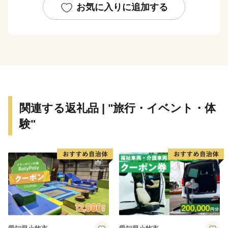
平成30年3月にはスマートＩＣも開通しました。そし
お気に入りに追加する
て、令和元年９月には県の医療の最先端である岩手医科
大学が移転・開院しました。これから、高度医療の中核
を担うまちとして、さらには、県防災センターもあるた
め、県内でも災害発生時の拠点となり重要な役割を果た
す町になっていきます。
そのため、医療をはじめ福祉の充実を、町全体として、
誰に対しても「やさしく はばたく」の気持ちを持って
関連する返礼品 | "旅行・イベント・体
います。
験"
【ふるさと納税に関する問い合わせ先】
岩手県矢巾町役場 産業観光課 ふるさと納税担当
TEL:019-611-2613
FAX:019-611-2609
Mail:furusato-yahaba@town.yahaba.iwate.jp
受付時間：8:30～17:15（土日、祝日除く）