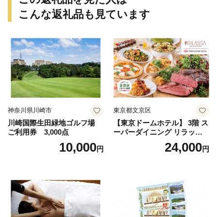
こんな返礼品も見ています
神奈川県川崎市
東京都文京区
川崎国際生田緑地ゴルフ場
【東京ドームホテル】 3階 ス
ご利用券 3,000点
ーパーダイニング リラッサ
ランチブッフェ お食事券 大
10,000
24,000
円
円
人1名様分 関東 東京 ご利用
券 ランチ 昼食 食事券 レスト
ラン ブッフェ 東京都 お食事
券