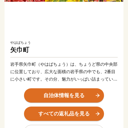
やはばちょう
矢巾町
岩手県矢巾町（やはばちょう）は、ちょうど県の中央部
に位置しており、広大な面積の岩手県の中でも、2番目
に小さい町です。その分、魅力がいっぱい詰まっていま
す。
宮沢賢治が愛した「南昌山」がそびえ、麓には自然を感
自治体情報を見る
じられる滝があり、田園風景も広がっています。そし
て、平安風景の残る国指定史跡の「徳丹城（とくたんじ
すべての返礼品を見る
ょう）」もあり、自然の風景と歴史の文化が混ざり合っ
た風光明媚な町になっています。