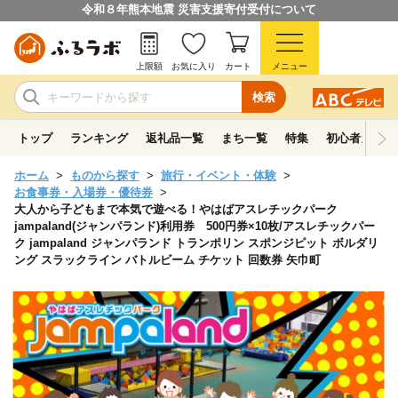
令和８年熊本地震 災害支援寄付受付について
上限額
お気に入り
カート
メニュー
検索
トップ
ランキング
返礼品一覧
まち一覧
特集
初心者ガイド
ホーム
ものから探す
旅行・イベント・体験
お食事券・入場券・優待券
大人から子どもまで本気で遊べる！やはばアスレチックパーク
jampaland(ジャンパランド)利用券 500円券×10枚/アスレチックパー
ク jampaland ジャンパランド トランポリン スポンジピット ボルダリ
ング スラックライン バトルビーム チケット 回数券 矢巾町