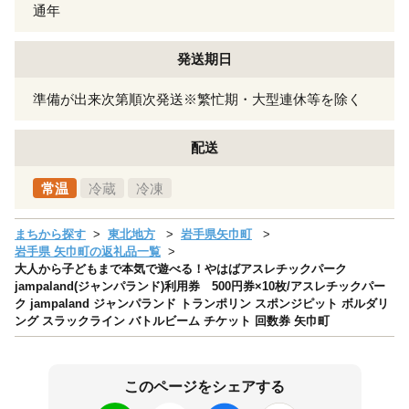
通年
発送期日
準備が出来次第順次発送※繁忙期・大型連休等を除く
配送
常温
冷蔵
冷凍
まちから探す
東北地方
岩手県矢巾町
岩手県 矢巾町の返礼品一覧
大人から子どもまで本気で遊べる！やはばアスレチックパーク
jampaland(ジャンパランド)利用券 500円券×10枚/アスレチックパー
ク jampaland ジャンパランド トランポリン スポンジピット ボルダリ
ング スラックライン バトルビーム チケット 回数券 矢巾町
このページをシェアする