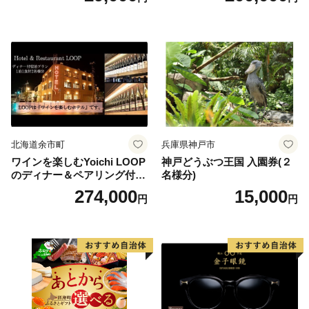
北海道余市町
兵庫県神戸市
ワインを楽しむYoichi LOOP
神戸どうぶつ王国 入園券(２
のディナー＆ペアリング付宿
名様分)
泊プラン＜デラックスツイン
274,000
15,000
円
円
＞