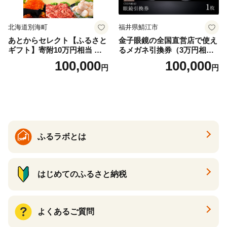
北海道別海町
福井県鯖江市
あとからセレクト【ふるさと
金子眼鏡の全国直営店で使え
ギフト】寄附10万円相当 あ
るメガネ引換券（3万円相
とから選べる！ ギフト いく
当） Bronze
100,000
100,000
円
円
ら ほたて 海鮮 牛肉 別海町
ケーキ アイス （ 後から 選べ
る カタログ カタログポイン
ト カタログギフト あとから
カタログ あとからカタログ
ポイント あとからカタログ
ギフト ふるさと納税 ）
ふるラボとは
はじめてのふるさと納税
よくあるご質問