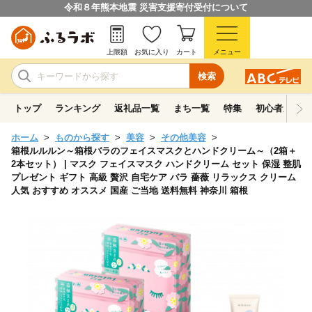
令和８年熊本地震 災害支援寄付受付について
上限額
お気に入り
カート
メニュー
検索
トップ
ランキング
返礼品一覧
まち一覧
特集
初心者ガイド
ホーム
ものから探す
美容
その他美容
箱根ルルルン～箱根バラのフェイスマスクとハンドクリーム～（2箱＋
2本セット） | マスク フェイスマスク ハンドクリーム セット 保湿 整肌
プレゼント ギフト 高級 贅沢 自宅ケア バラ 薔薇 リラックス クリーム
人気 おすすめ オススメ 国産 ご当地 送料無料 神奈川 箱根