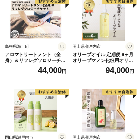
箱根町では、「ふるさと納税制度」を活用し、箱根町
のまちづくりを応援していただける皆様からの寄付を募
っています。
箱根町出身の方や箱根町を訪れたことのある方など、
「箱根ファン」の皆様の応援をお待ちしています。
島根県海士町
岡山県瀬戸内市
アロマトリートメント（全
オリーブオイル 定期便 6ヶ月
身）＆リフレグソロジーチケ
オリーブマノン化粧用オリー
ット
ブオイル 200ml オリーブ オ
44,000
94,000
円
円
イル 美容 スキンケア 化粧用
油 オリーブ油 お楽しみ
岡山県瀬戸内市
岡山県瀬戸内市