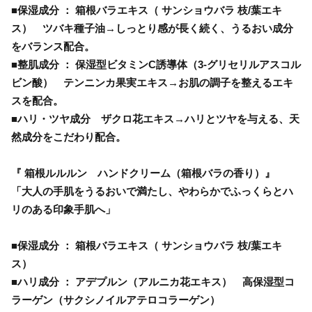
■保湿成分 ： 箱根バラエキス（ サンショウバラ 枝/葉エキ
ス） ツバキ種子油→しっとり感が長く続く、うるおい成分
をバランス配合。
■整肌成分 ： 保湿型ビタミンC誘導体（3-グリセリルアスコル
ビン酸） テンニンカ果実エキス→お肌の調子を整えるエキ
スを配合。
■ハリ・ツヤ成分 ザクロ花エキス→ハリとツヤを与える、天
然成分をこだわり配合。
『 箱根ルルルン ハンドクリーム（箱根バラの香り）』
「大人の手肌をうるおいで満たし、やわらかでふっくらとハ
リのある印象手肌へ」
■保湿成分 ： 箱根バラエキス（ サンショウバラ 枝/葉エキ
ス）
■ハリ成分 ： アデプルン（アルニカ花エキス） 高保湿型コ
ラーゲン（サクシノイルアテロコラーゲン）