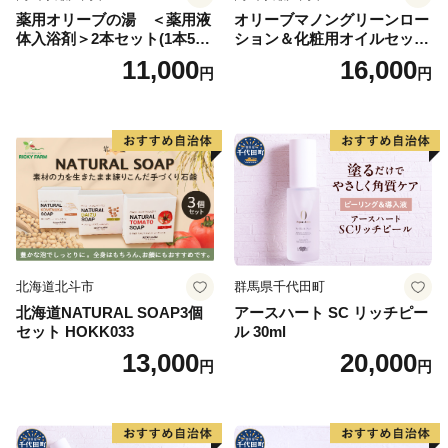
薬用オリーブの湯 ＜薬用液
オリーブマノングリーンロー
体入浴剤＞2本セット(1本500
ション＆化粧用オイルセット
ml） 美容
美容グッズ スキンケア 化粧
11,000
16,000
円
円
水
北海道北斗市
群馬県千代田町
北海道NATURAL SOAP3個
アースハート SC リッチピー
セット HOKK033
ル 30ml
13,000
20,000
円
円