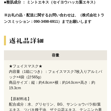
■整肌成分 ： ミントエキス（セイヨウハッカ葉エキス）
※お礼の品・配送に関するお問い合わせは、（株式会社トラ
ンスミッション：090-3498-6911）までお願いします
容量
★フェイスマスク★
内容量（1箱につき）：フェイスマスク7枚入りアルミパ
ック×4袋（計565g）
商品サイズ：縦：約4.8cm×横：約14.0cm×高さ：約
19.3cm
【原材料名】
配合成分：水、グリセリン、BG、サンショウバラ枝/葉
エキス、ツバキ種子油、ザクロ花エキス、テンニンカ果