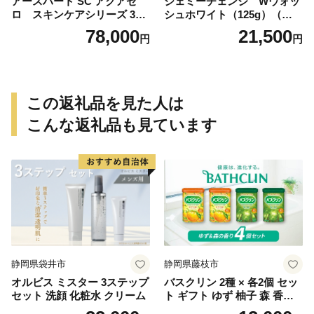
アースハート SC アクアゼ
ジェミーチェンジ Wウォッ
ロ スキンケアシリーズ 3点
シュホワイト（125g）（泡立
セット
てネット付）×2本 群馬県 千
78,000
21,500
円
円
代田町
この返礼品を見た人は
こんな返礼品も見ています
静岡県袋井市
静岡県藤枝市
オルビス ミスター 3ステップ
バスクリン 2種 × 各2個 セッ
セット 洗顔 化粧水 クリーム
ト ギフト ゆず 柚子 森 香り
日用品 お風呂 バス用品 温活