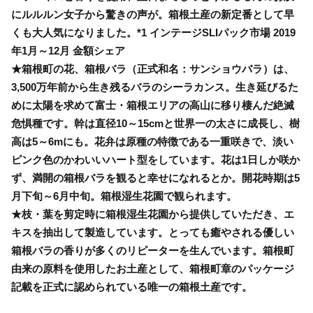
にルルルン女子から驚きの声が。箱根土産の新定番として早
くも大人気になりました。*1 インテージSLIパック市場 2019
年1月～12月 金額シェア
★箱根町の花、箱根バラ（正式和名：サンショウバラ）は、
3,500万年前から生き残るバラのシーラカンス。生き延びるた
めに太陽を求めて富士・箱根エリアの高山に移り棲んだ絶滅
危惧種です。幹は直径10～15cmと世界一の太さに成長し、樹
高は5～6mにも。花弁は原種の特徴である一重咲きで、淡い
ピンク色のかわいいハート型をしています。花は1日しか咲か
ず、満開の箱根バラを観ると幸せになれるとか。開花時期は5
月下旬～6月中旬。箱根湿生花園で観られます。
★枝・葉を剪定時に箱根湿生花園から提供していただき、エ
キスを抽出して製造しています。とっても癒やされる優しい
箱根バラの香りが多くのリピーターを生んでいます。箱根町
由来の原料を使用したお土産として、箱根町章のパッケージ
記載を正式に認められている唯一の箱根土産です。