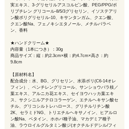
実エキス、3-グリセリルアスコルビン酸、PEG/PPG/ポ
リブチレン グリコール-8/5/3グリセリン、イソステアリ
ン酸ポリグリセリル-10、キサンタンガム、クエン酸、
クエン酸Na、フェノキシエタノール、メチルパラベ
ン、香料
★ハンドクリーム★
内容量（1本につき）：30g
商品サイズ：縦：約2.3cm×横：約4.7cm×高さ：約
9.8cm
【原材料名】
配合成分：水、BG、グリセリン、水添ポリ(C6-14オレ
フィン）、ペンチレングリコール、サンショウバラ枝／
葉エキス、アルニカ花エキス、セイヨウハッカ葉エキ
ス、サクシニルアテロコラーゲン、エチルヘキサン酸セ
チル、グリコシルトレハロース、グリチルリチン酸
2K、セラミドNG、トリエチルヘキサノイン、ヒアルロ
ン酸Na、ベタイン、ホホバ種子油、マカデミア種子
油、ラウロイルグルタミン酸ジ(オクチルドデシル/フィ