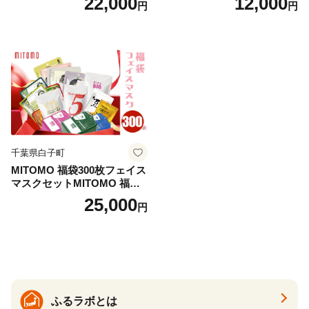
22,000
12,000
円
円
アロマ 香り まとめ買い静岡
県 藤枝市 医薬部外品
千葉県白子町
MITOMO 福袋300枚フェイス
マスクセットMITOMO 福袋3
00枚フェイスマスクセット
25,000
円
ふるさと納税 パック ファイ
スパック フェイスマスク 美
容 スキンケア 福袋 千葉県 白
子町 送料無料 SHAG003
ふるラボとは