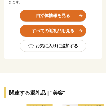
きます。
新幹線の停車駅や東名高速道路のインターチェンジから
のアクセスも非常に良く、東京、京都、大阪、富士山な
自治体情報を見る
ど日本で人気の観光地を周遊する旅の滞在地として便利
な立地にあります。
すべての返礼品を見る
そのため、国内外から毎年2000万人を超える観光客が
訪れます。富士箱根伊豆国立公園の中央に位置し、世界
文化遺産にも登録されている富士山を近くに見ることも
お気に入りに追加する
出来ます。
箱根には、約20種類もある豊富な温泉、明鏡芦ノ湖を
はじめとした美しい自然とそれに調和した多彩な美術
館、100を超える旅館やホテルがあり、また、登山電
車、ケーブルカー、ロープウェイ、遊覧船などのバラエ
ティーに富んだ乗り物、江戸時代の様子を色濃く残す箱
関連する返礼品 | "美容"
根旧街道や伝統工芸品など、様々な魅力を持つ一大リゾ
ートです。