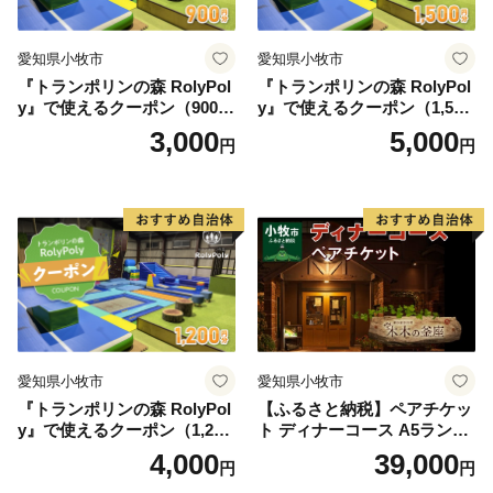
愛知県小牧市
愛知県小牧市
『トランポリンの森 RolyPol
『トランポリンの森 RolyPol
y』で使えるクーポン（900
y』で使えるクーポン（1,500
円）
円）
3,000
5,000
円
円
愛知県小牧市
愛知県小牧市
『トランポリンの森 RolyPol
【ふるさと納税】ペアチケッ
y』で使えるクーポン（1,200
ト ディナーコース A5ランク
円）
飛騨牛 コース 記念日 お誕生
4,000
39,000
円
円
日 特別な日 完全個室 ノンア
ルコール スパークリングワ