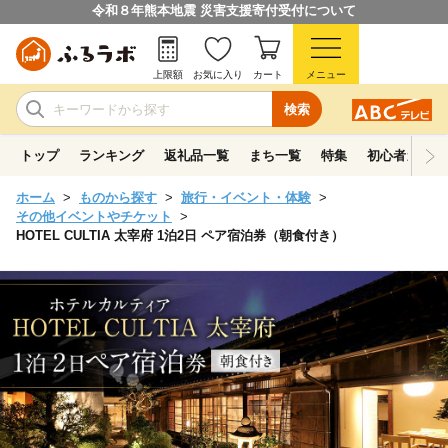
令和８年熊本地震 災害支援寄付受付について
上限額
お気に入り
カート
メニュー
検索
トップ
ランキング
返礼品一覧
まち一覧
特集
初心者ガイド
ホーム
ものから探す
旅行・イベント・体験
その他イベントやチケット
HOTEL CULTIA 太宰府 1泊2日 ペア宿泊券（朝食付き）