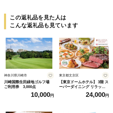
イン 1本付き デザート ドリ
ンク セレブレ お食事券 愛知
県 小牧市 送料無料
この返礼品を見た人は
こんな返礼品も見ています
神奈川県川崎市
東京都文京区
川崎国際生田緑地ゴルフ場
【東京ドームホテル】 3階 ス
ご利用券 3,000点
ーパーダイニング リラッサ
ランチブッフェ お食事券 大
10,000
24,000
円
円
人1名様分 関東 東京 ご利用
券 ランチ 昼食 食事券 レスト
ラン ブッフェ 東京都 お食事
券