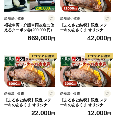
愛知県小牧市
愛知県小牧市
福祉車両・介護車両改造に使
【ふるさと納税】限定 ステ
えるクーポン券(200,000 円)
ーキのあさくま オリジナル
お食事券 12000円 お好きなメ
669,000
42,000
円
円
ニュー 好きなだけ コーンス
ープ カレー サラダ プリン ソ
フトクリーム デザート 愛知
県 小牧店 小牧市 チケット 送
料無料
愛知県小牧市
愛知県小牧市
【ふるさと納税】限定 ステ
【ふるさと納税】限定 ステ
ーキのあさくま オリジナル
ーキのあさくま オリジナル
お食事券 6000円 お好きなメ
お食事券 3000円 お好きなメ
22,000
12,000
円
円
ニュー 好きなだけ コーンス
ニュー 好きなだけ コーンス