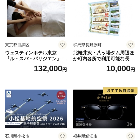
東京都目黒区
群馬県長野原町
ウェスティンホテル東京
北軽井沢・八ッ場ダム周辺ほ
『ル・スパ・パリジエン』選
か町内各所で利用可能な長野
べるボディセラピー90分/1名
原町ふるさと感謝券（3,000
132,000
10,000
円
円
円分）【トラベル 観光 旅行
お土産 群馬県 長野原町 北軽
井沢】
石川県小松市
福井県鯖江市