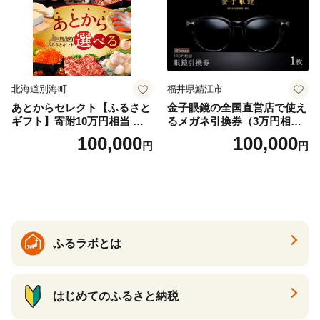
北海道別海町
福井県鯖江市
あとからセレクト【ふるさと
金子眼鏡の全国直営店で使え
ギフト】寄附10万円相当 あ
るメガネ引換券（3万円相
とから選べる！ ギフト いく
当） Bronze
100,000
100,000
円
円
ら ほたて 海鮮 牛肉 別海町
ケーキ アイス （ 後から 選べ
る カタログ カタログポイン
ト カタログギフト あとから
カタログ あとからカタログ
ポイント あとからカタログ
ギフト ふるさと納税 ）
ふるラボとは
はじめてのふるさと納税