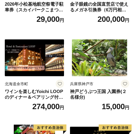
2026年小松基地航空祭電子駐
金子眼鏡の全国直営店で使え
車券（スカイパークこまつ
るメガネ引換券（6万円相
翼） 駐車場 シャトルバスの
当） Platinum
29,000
200,000
円
円
りばすぐ 石川県 小松市
北海道余市町
兵庫県神戸市
ワインを楽しむYoichi LOOP
神戸どうぶつ王国 入園券(２
のディナー＆ペアリング付宿
名様分)
泊プラン＜デラックスツイン
274,000
15,000
円
円
＞