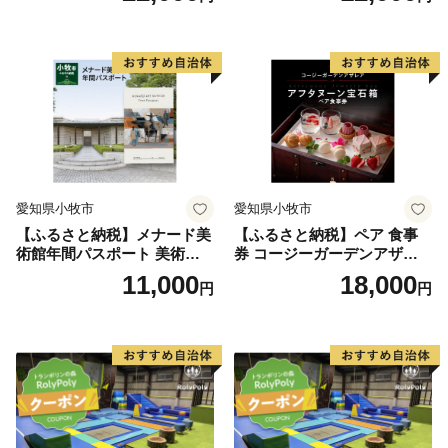
ープ カレー サラダ プリン ソ
ープ カレー サラダ プリン ソ
フトクリーム デザート 愛知
フトクリーム デザート 愛知
県 小牧店 小牧市 チケット 送
県 小牧店 小牧市 チケット 送
料無料
料無料
愛知県小牧市
愛知県小牧市
【ふるさと納税】メナード美
【ふるさと納税】ペア 食事
術館年間パスポート 美術館
券 コージーガーデンアザレ
メナード アート
ア アフタヌーン宝石箱 ホテ
11,000
18,000
円
円
ル特製 デザート 6種類 サン
ドウィッチ コーヒー または
紅茶 スイーツ アフタヌーン
ティー チケット 券 2名様分
お祝 誕生日 記念日 名鉄小牧
ホテル 愛知県 小牧市 送料無
料