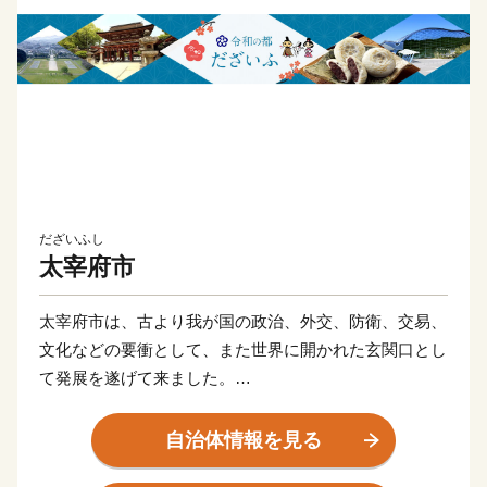
だざいふし
太宰府市
太宰府市は、古より我が国の政治、外交、防衛、交易、
文化などの要衝として、また世界に開かれた玄関口とし
て発展を遂げて来ました。
また、唯一無二の歴史を持ち、今もその歴史をしのばせ
る大宰府政庁跡、水城跡、観世音寺、太宰府天満宮など
自治体情報を見る
の数多くの史跡や名所が存在する誇り高き国際観光都市