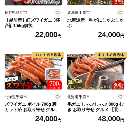
福井県鯖江市
北海道千歳市
【越前産】紅ズワイガニ 3杯
北海道産 毛がにしゃぶしゃ
合計1.5kg前後
ぶ
22,000
24,000
円
円
北海道千歳市
北海道千歳市
ズワイガニ ボイル 700g 脚
毛ガニ しゃぶしゃぶ 800g む
カット済 お取り寄せ グルメ
き お取り寄せ グルメ 【北海
【北海道】【札幌バルナバフ
道】【札幌バルナバフーズ】
24,000
48,000
円
円
ーズ】