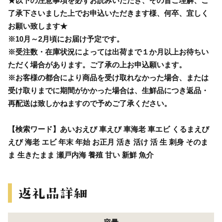
★以下の注意事項を必ずお読みいただき、その旨ご理解、ご
了承下さいました上でお申込いただきます様、何卒、宜しく
お願い致します★
※10月～2月頃にお届け予定です。
※受注数・在庫状況によっては出荷まで１か月以上お待ちい
ただく場合があります。ご了承の上お申込願います。
※お客様の都合により商品を受け取れなかった場合、または
受け取りまでに期間がかかった場合は、生鮮品につき返品・
再配送は致しかねますので予めご了承ください。
【検索ワード】あいおえび 車えび 車海老 車エビ くるまえび
えび 海老 エビ 年末 年始 お正月 活き 活け 活 生 刺身 そのま
ま 生きたまま 瀬戸内海 養殖 甘い 新鮮 魚介