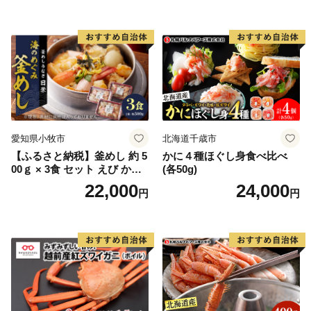
愛知県小牧市
北海道千歳市
【ふるさと納税】釜めし 約 5
かに４種ほぐし身食べ比べ
00ｇ × 3食 セット えび かに
(各50g)
海のめぐみ 老舗 急速冷凍 レ
22,000
24,000
円
円
ンチン 時短 簡単調理 食品 加
工品 ご飯 お弁当 おにぎり お
茶漬け お取り寄せ お取り寄
せグルメ 愛知県 小牧市 送料
無料