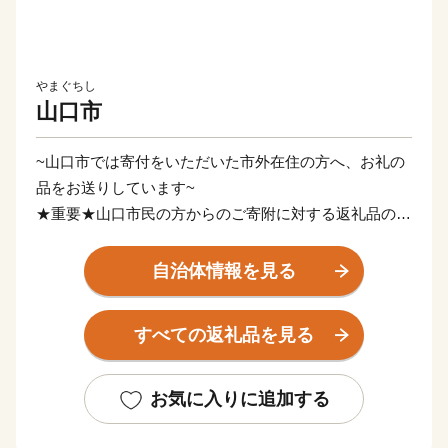
やまぐちし
山口市
~山口市では寄付をいただいた市外在住の方へ、お礼の
品をお送りしています~
★重要★山口市民の方からのご寄附に対する返礼品の送
付はしておりませんので、あらかじめご了承ください。
自治体情報を見る
山口市は山口県のほぼ中央に位置し、豊かな自然や歴史
が共存する文化都市です。
すべての返礼品を見る
室町時代に大内弘世がここ山口市を大内氏の本拠とした
ことで発展し、
その後の大内義興・義隆の頃には西国一の大名として栄
お気に入りに追加する
華を極めました。
また幕末には萩市から山口市に藩庁が移され、明治維新