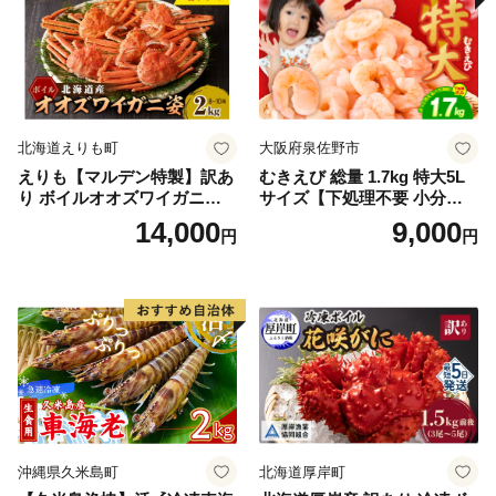
北海道えりも町
大阪府泉佐野市
えりも【マルデン特製】訳あ
むきえび 総量 1.7kg 特大5L
り ボイルオオズワイガニ姿2
サイズ【下処理不要 小分け 8
kg《1kg(４尾～５尾)×2》【e
50g×2P 訳あり サイズ不揃い
14,000
9,000
円
円
r002-051-a】 / ふるさと納税
バナメイエビ バラ凍結】
オオズワイガニ ズワイガニ
訳あり 北海道 日高 浜茹で ボ
イル済み 冷凍 カニ 蟹 かに
カニ味噌 甲羅 お得 格安 小ぶ
り 解凍 カニ鍋 甲羅焼き 海鮮
返礼品 特産品 新鮮 濃厚 旨み
簡単調理 家庭用 ギフト グル
メ
沖縄県久米島町
北海道厚岸町