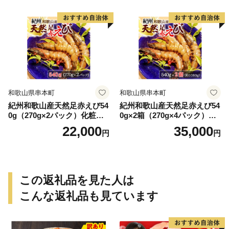
和歌山県串本町
和歌山県串本町
紀州和歌山産天然足赤えび54
紀州和歌山産天然足赤えび54
0g（270g×2パック）化粧箱
0g×2箱（270g×4パック）化
入 ※2026年12月上旬〜2027
粧箱入 ※2026年12月上旬〜2
22,000
35,000
円
円
年2月上旬頃順次発送予定
027年2月上旬頃順次発送予定
（お届け日指定不可）／海老
（お届け日指定不可）（お届
エビ えび クマエビ 足赤 天然
け日指定不可）／海老 エビ
おかず【uot772A】
えび クマエビ 足赤 天然 おか
ず【uot773A】
この返礼品を見た人は
こんな返礼品も見ています