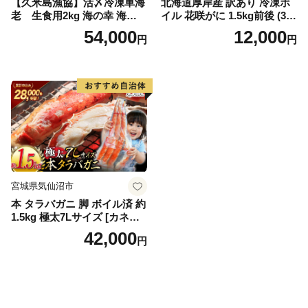
【久米島漁協】活〆冷凍車海
北海道厚岸産 訳あり 冷凍ボ
老 生食用2kg 海の幸 海鮮
イル 花咲がに 1.5kg前後 (3尾
車えび クルマエビ 高級食材
～5尾入) 蟹 花咲ガニ 魚介類
54,000
12,000
円
円
生食 刺身 鮮度抜群 プリプリ
魚介 [№5863-1090]
甘み 旨味 塩焼き 天ぷら 素揚
げ BBQ シーフード 贈答 贈
り物 お歳暮 お中元
宮城県気仙沼市
本 タラバガニ 脚 ボイル済 約
1.5kg 極太7Lサイズ [カネダ
イ 宮城県 気仙沼市 2056432
42,000
円
6] カニ かに 蟹 たらばがに た
らば蟹 タラバ蟹 たらば タラ
バ ボイル