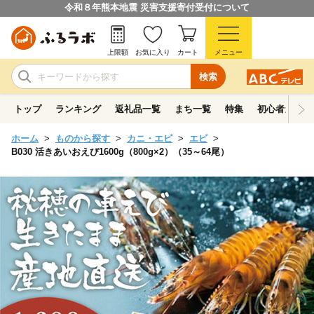
令和８年熊本地震 災害支援寄付受付について
上限額
お気に入り
カート
メニュー
検索
トップ
ランキング
返礼品一覧
まち一覧
特集
初心者ガイド
ホーム
ものから探す
カニ・エビ
エビ
B030 活きあいおえび1600g（800g×2）（35～64尾）