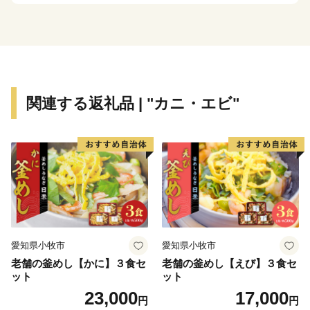
の中心的役割を果たします。
維新の志士や文化人も入浴した「湯田温泉」。穏やかな
瀬戸内海、癒しの森。
山口市には歴史遺産や自然が数多く残り、観光都市とし
ての発展も期待されています。
関連する返礼品 | "カニ・エビ"
愛知県小牧市
愛知県小牧市
老舗の釜めし【かに】３食セ
老舗の釜めし【えび】３食セ
ット
ット
23,000
17,000
円
円