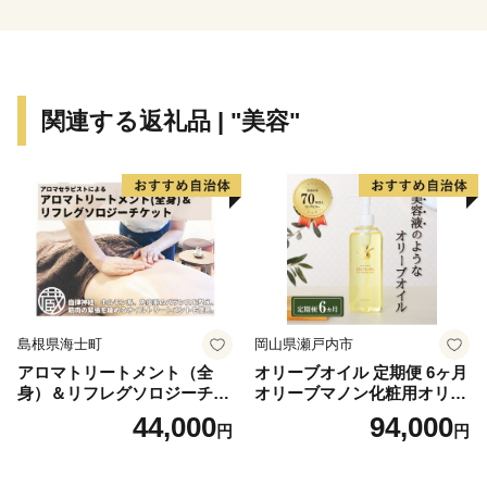
他にも、県内には世界遺産「富岡製糸場と絹産業遺産
群」をはじめとする文化遺産も多くあります。
さらに、グルメも自慢です。上州牛・上州地鶏、下仁田
関連する返礼品 | "美容"
ネギなどの豊富な農畜産物や、おっきりこみ・水沢うど
んに代表される粉食文化を誇ります。
＼群馬県が目指すビジョン／
群馬県では、2040年に目指す姿である
「年齢や性別、国籍、障害の有無等にかかわらず、すべ
ての県民が、誰一人取り残されることなく、自ら思い描
く人生を生き、幸福を実感できる自立分散型の社会」の
島根県海士町
岡山県瀬戸内市
実現に向け、デジタルトランスフォーメーションや教育
アロマトリートメント（全
オリーブオイル 定期便 6ヶ月
イノベーション推進等の施策を展開しています。
身）＆リフレグソロジーチケ
オリーブマノン化粧用オリー
ット
ブオイル 200ml オリーブ オ
44,000
94,000
円
円
イル 美容 スキンケア 化粧用
群馬県が目指すビジョンの達成や群馬県の美しい自然・
油 オリーブ油 お楽しみ
文化遺産を後世に残すために、ぜひ多くの方に「ぐんま