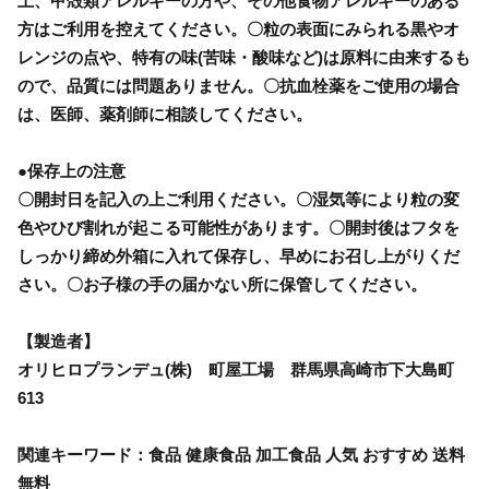
上、甲殻類アレルギーの方や、その他食物アレルギーのある
方はご利用を控えてください。〇粒の表面にみられる黒やオ
レンジの点や、特有の味(苦味・酸味など)は原料に由来するも
ので、品質には問題ありません。〇抗血栓薬をご使用の場合
は、医師、薬剤師に相談してください。
●保存上の注意
〇開封日を記入の上ご利用ください。〇湿気等により粒の変
色やひび割れが起こる可能性があります。〇開封後はフタを
しっかり締め外箱に入れて保存し、早めにお召し上がりくだ
さい。〇お子様の手の届かない所に保管してください。
【製造者】
オリヒロプランデュ(株) 町屋工場 群馬県高崎市下大島町
613
関連キーワード：食品 健康食品 加工食品 人気 おすすめ 送料
無料