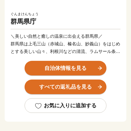
ぐんまけんちょう
群馬県庁
＼美しい自然と癒しの温泉に出会える群馬県／
群馬県は上毛三山（赤城山、榛名山、妙義山）をはじめ
とする美しい山々、利根川などの清流、ラムサール条約
湿地である尾瀬といった豊かな自然に囲まれています。
美しい自然の中を散策し豊かな時間を過ごすほか、県内
自治体情報を見る
各地で夏は登山・カヌー・キャニオニング・ラフティン
グ、冬はスキーやスノーボードなど様々なアクティビテ
すべての返礼品を見る
ィを楽しむこともできます。
また、群馬県といえば温泉です。草津、伊香保、みなか
お気に入りに追加する
み、四万（しま）をはじめ、県内には100を超える温泉
地があります。群馬の名湯にゆったりと浸かり、日頃の
疲れを癒やしてください。