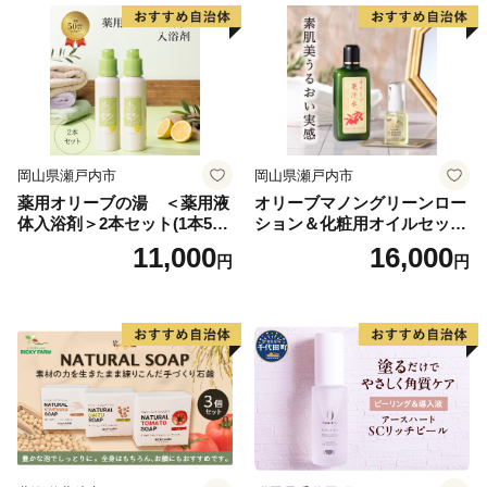
ふるさと納税」を通じ応援いただけますと幸いです。
岡山県瀬戸内市
岡山県瀬戸内市
薬用オリーブの湯 ＜薬用液
オリーブマノングリーンロー
体入浴剤＞2本セット(1本500
ション＆化粧用オイルセット
ml） 美容
美容グッズ スキンケア 化粧
11,000
16,000
円
円
水