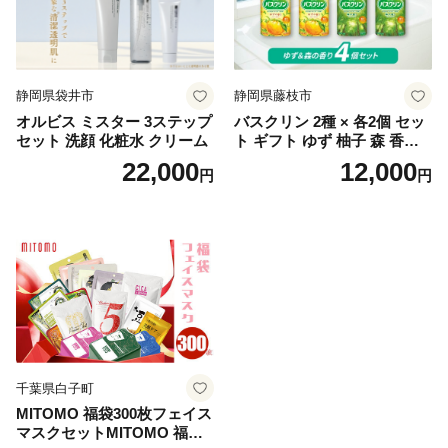
静岡県袋井市
静岡県藤枝市
オルビス ミスター 3ステップ
バスクリン 2種 × 各2個 セッ
セット 洗顔 化粧水 クリーム
ト ギフト ゆず 柚子 森 香り
日用品 お風呂 バス用品 温活
22,000
12,000
円
円
アロマ 香り まとめ買い静岡
県 藤枝市 医薬部外品
千葉県白子町
MITOMO 福袋300枚フェイス
マスクセットMITOMO 福袋3