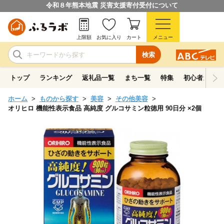
令和８年熊本地震 災害支援寄付受付について
上限額
お気に入り
カート
メニュー
検索
トップ
ランキング
返礼品一覧
まち一覧
特集
初心者ガイド
ホーム
ものから探す
美容
その他美容
オリヒロ 機能性表示食品 高純度 グルコサミン粒徳用 90日分 ×2個