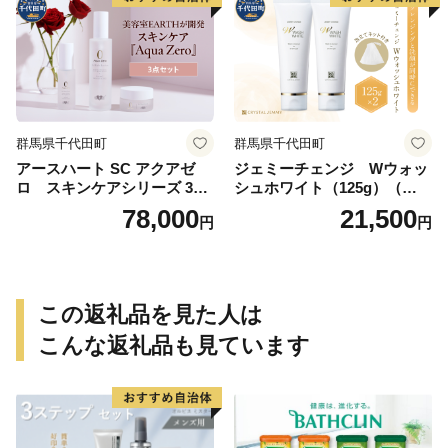
群馬県千代田町
群馬県千代田町
アースハート SC アクアゼ
ジェミーチェンジ Wウォッ
ロ スキンケアシリーズ 3点
シュホワイト（125g）（泡立
セット
てネット付）×2本 群馬県 千
78,000
21,500
円
円
代田町
この返礼品を見た人は
こんな返礼品も見ています