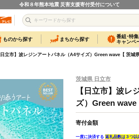
令和８年熊本地震 災害支援寄付受付について
番組･特集
ものから探す
まちから探す
キャンペ
日立市】波レジンアートパネル（A4サイズ）Green wave【 茨城県
茨城県 日立市
【日立市】波レ
ズ）Green wav
寄付金額
一度に決済する
返礼品数は３つ以