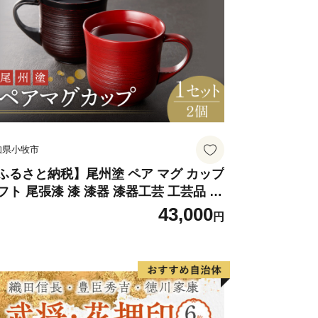
意事項】
、返礼品の変更・返品はできません。あ
知県小牧市
ただく度にお送りいたします。（年度内
限はございません。）品物によっては生
ふるさと納税】尾州塗 ペア マグ カップ
フト 尾張漆 漆 漆器 漆器工芸 工芸品 芸
、ご希望に添えない場合がございます。
性 実用性 抗菌性 美味しく安全な食事
43,000
円
作り 贈答用 くつろぎ おうち時間 プレ
ますので、ご了承ください。
ント 抗ウイルス効果 お取り寄せ 愛知県
、ふるさと納税の趣旨に反しますのでご
牧市 送料無料
われるふるさと納税のお申込が発生した
、誠に勝手ながらお申込のキャンセル処