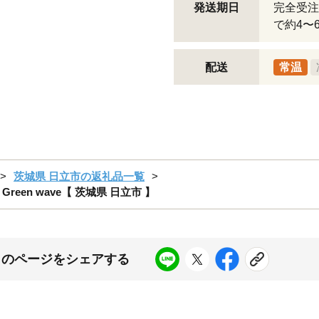
発送期日
完全受注
で約4〜
配送
常温
茨城県 日立市の返礼品一覧
en wave【 茨城県 日立市 】
このページをシェアする