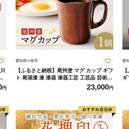
きます。
【寄附申し込みに関する注
・寄附申込みのキャンセル
らかじめご了承ください。
愛知県小牧市
愛
・お礼の品は、ご寄附をい
にお一人様1回等の回数制
徳川
【ふるさと納税】尾州塗 マグ カップ ギフ
【
武
ト 尾張漆 漆 漆器 漆器工芸 工芸品 芸術性
ギ
産量や入荷の状況等により
ス
実用性 抗菌性 美味しく安全な食事 手作り
術
0
23,000
その場合、別の品物に変更
円
円
品
贈答用 くつろぎ おうち時間 プレゼント
手
していただくことがござい
無
抗ウイルス効果 お取り寄せ 愛知県 小牧市
ゼ
・転売目的でのお申込みは
送料無料
小
遠慮ください。
・決済手段の不正利用が疑
場合、不正利用防止のため