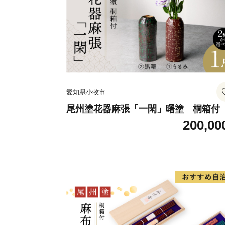
愛知県小牧市
尾州塗花器麻張「一閑」曙塗 桐箱
200,00