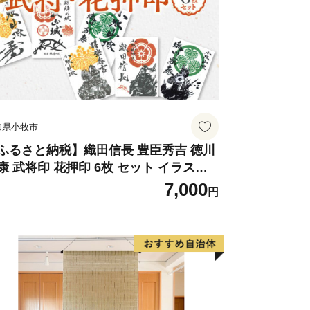
あります。
知県小牧市
ふるさと納税】織田信長 豊臣秀吉 徳川
康 武将印 花押印 6枚 セット イラスト
国 武将 小牧山城 墨絵 龍画師 書道アー
7,000
円
ィスト 池谷公智 渾身の一作 作品 雑貨
芸品 グッズ 愛知県 小牧市 お取り寄せ
料無料