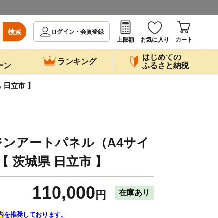
検索
ログイン・会員登録
上限額
お気に入り
カート
はじめての
ランキング
ーン
ふるさと納税
 日立市 】
ジンアートパネル（A4サイ
e【 茨城県 日立市 】
110,000
在庫あり
円
内
を推奨しております。