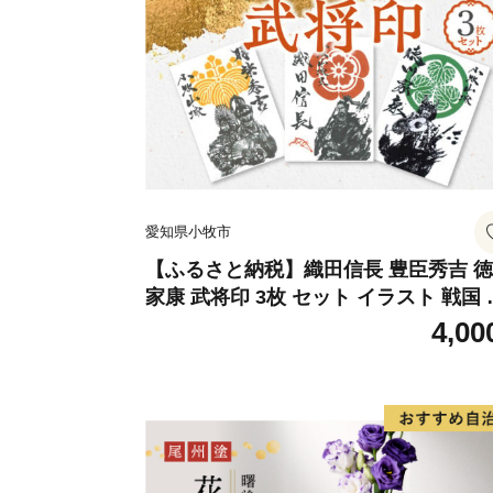
愛知県小牧市
【ふるさと納税】織田信長 豊臣秀吉 
家康 武将印 3枚 セット イラスト 戦国 
将 小牧山城 墨絵 龍画師 書道アーティ
4,00
ト 池谷公智 渾身の一作 作品 雑貨 工芸
グッズ 愛知県 小牧市 お取り寄せ 送料
料