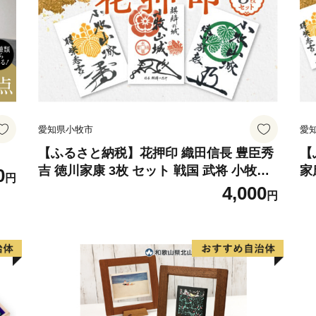
理をさせていただく場合が
愛知県小牧市
愛
付
【ふるさと納税】花押印 織田信長 豊臣秀
【
吉 徳川家康 3枚 セット 戦国 武将 小牧山
家
0
円
城 墨絵 龍画師 書道アーティスト 池谷公
戦
4,000
円
智 渾身の一作 作品 雑貨 工芸品 グッズ 愛
テ
知県 小牧市 お取り寄せ 送料無料
工
送