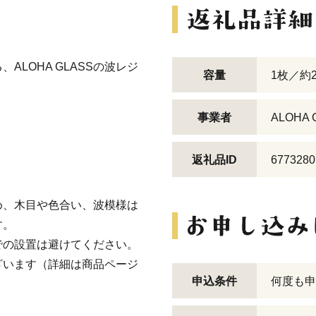
LOHA GLASSの波レジ
容量
1枚／約2
事業者
ALOHA
返礼品ID
6773280
め、木目や色合い、波模様は
す。
での設置は避けてください。
ざいます（詳細は商品ページ
申込条件
何度も申