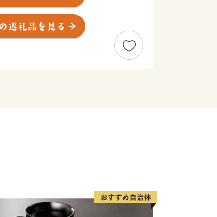
り東は雄大な太平洋に臨む、豊かな自然
れた「四季折々の美しい自然を満喫でき
電気機械産業を中心とする近代産業が発
として成長してきた「ものづくりのま
る「日立風流物」や日本のさくら名所
みね公園・平和通り」、ウミウの国内唯
師浜国民休養地」などの観光資源に恵ま
様々な魅力に満ちあふれています。
と寄附金といたしまして、全国各地の皆
大なる御寄附を頂戴いたしました。
、本市の地方創生に資する事業を中心に
しました。
いただきました、皆様の御期待にお応え
・充実のために大切に活用させていただ