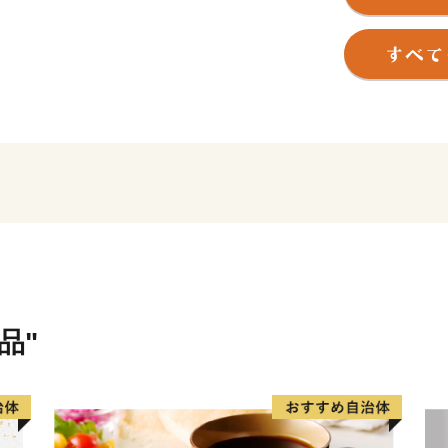
り、西は阿武隈山系に連な
環境と穏やかな気候に恵ま
るまち」です。
また、明治時代から鉱業、
達し、日本有数の工業都市
ち」です。
ユネスコ無形文化遺産であ
100選に選ばれている「か
一の捕獲供給地である「伊
れ、産業と自然が調和した
また、令和２年度のふるさ
さまから約29億円に及ぶ多
品"
寄附者様の御意向を踏まえ
活用させていただくことと
今後も御寄附の際にお寄せ
できるよう、日立市の発展