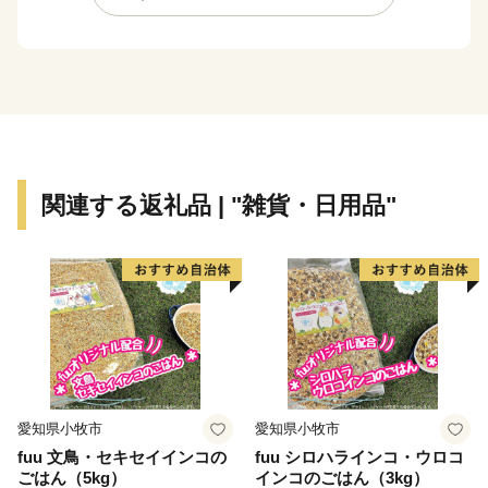
をすすめています。
今治市は１２市町村が合併（全国３位の規模）し、令和
７年１月１６日に合併２０周年を迎えます。
今治市の魅力を皆様に知っていただくとともに、むすば
れた絆を大切に、このご縁を未来につなげてまいりま
す。
関連する返礼品 | "雑貨・日用品"
愛知県小牧市
愛知県小牧市
fuu 文鳥・セキセイインコの
fuu シロハラインコ・ウロコ
ごはん（5kg）
インコのごはん（3kg）