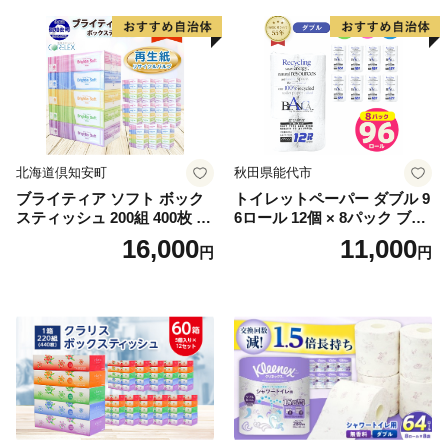
北海道倶知安町
秋田県能代市
ブライティア ソフト ボック
トイレットペーパー ダブル 9
スティッシュ 200組 400枚 60
6ロール 12個 × 8パック ブラ
箱 日本製 まとめ買い ティッ
ンカ 再生紙 100％ 芯あり 日
16,000
11,000
円
円
シュ リサイクル 長持 防災 常
用品 消耗品 無香料 生活用品
備品 日用雑貨 消耗品 生活必
備蓄 秋田県 能代市 送料無料
需品 備蓄 ペーパー 紙 北海道
《能代製紙》
倶知安町 日用品