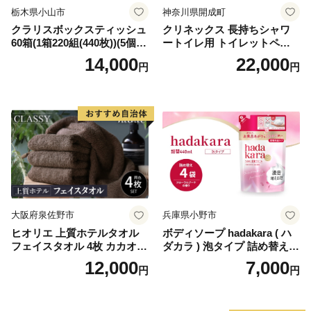
栃木県小山市
神奈川県開成町
クラリスボックスティッシュ
クリネックス 長持ちシャワ
60箱(1箱220組(440枚))(5個入
ートイレ用 トイレットペー
り×12セット)【1256759】
パー（ダブル）64ロール(8ロ
14,000
22,000
円
円
ール×8パック) 開成町 トイレ
ットペーパーダブル 日用品
国産 新生活 ダブル SDGs 備
蓄 防災 エコ 消耗品 生活雑貨
生活用品 無香料 トイレット
ペーパー ダブル といれっと
ぺーぱー トイレ クレシア ト
イレットペーパー [BDBH002
-1]
大阪府泉佐野市
兵庫県小野市
ヒオリエ 上質ホテルタオル
ボディソープ hadakara ( ハ
フェイスタオル 4枚 カカオ
ダカラ ) 泡タイプ 詰め替え 4
【タオル 泉州タオル 吸水 普
40ml×4袋 ボディーソープ 泡
12,000
7,000
円
円
段使い 無地 シンプル 日用品
ボディソープ 泡 日用品 消耗
ふわふわ ふかふか 家族 たお
品 バス用品 大容量 いい 匂い
る 一人暮らし】
ボディ 保湿 LION ライオン