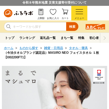
令和８年熊本地震 災害支援寄付受付について
上限額
お気に入り
カート
メニュー
検索
トップ
ランキング
返礼品一覧
まち一覧
特集
初心者ガイド
ホーム
ものから探す
雑貨・日用品
タオル・寝具
（今治タオルブランド認定品）MASIRO NEO フェイスタオル １枚
【I002200FT1】