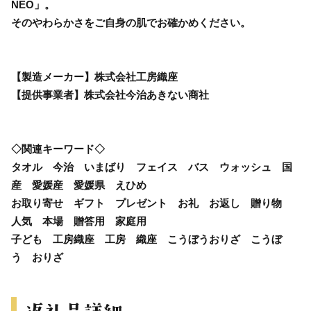
NEO」。
そのやわらかさをご自身の肌でお確かめください。
【製造メーカー】株式会社工房織座
【提供事業者】株式会社今治あきない商社
◇関連キーワード◇
タオル 今治 いまばり フェイス バス ウォッシュ 国
産 愛媛産 愛媛県 えひめ
お取り寄せ ギフト プレゼント お礼 お返し 贈り物
人気 本場 贈答用 家庭用
子ども 工房織座 工房 織座 こうぼうおりざ こうぼ
う おりざ