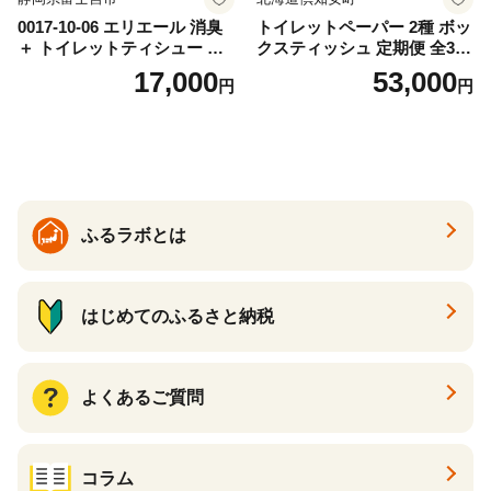
0017-10-06 エリエール 消臭
トイレットペーパー 2種 ボッ
＋ トイレットティシュー し
クスティッシュ 定期便 全3
っかり香るフレッシュクリア
回 日本製 まとめ買い 防災
17,000
53,000
円
円
の香り ダブル 12ロール×6パ
常備品 日用雑貨 消耗品 生活
ック 72ロール 25m トイレ
必需品 大容量 備蓄 リサイク
ットペーパー パルプ100％ 消
ル ティッシュ ペーパー まと
臭 防臭 日用品 消耗品 備蓄
め買い 雑貨 倶知安町
ふるラボとは
はじめてのふるさと納税
よくあるご質問
コラム