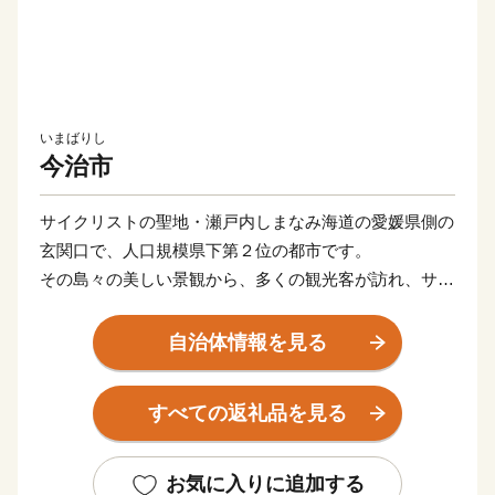
いまばりし
今治市
サイクリストの聖地・瀬戸内しまなみ海道の愛媛県側の
玄関口で、人口規模県下第２位の都市です。
その島々の美しい景観から、多くの観光客が訪れ、サイ
クリングやウォーキングを楽しまれています。高品質で
知られる今治タオル、世界に誇る海事産業。そして噂の
自治体情報を見る
高級柑橘「紅まどんな」の主な産地でもあります。ほか
にも、焼豚玉子飯や今治焼鳥、バリィさんなど、ワクワ
すべての返礼品を見る
クするモノが盛りだくさん！
今治市では、アイアイ今治「I’m into Imabari !」（今治
にハマッてます）を合言葉に、魅力あふれるまちづくり
お気に入りに追加する