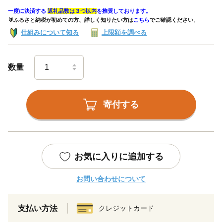
一度に決済する
返礼品数は３つ以内
を推奨しております。
🔰ふるさと納税が初めての方、詳しく知りたい方は
こちら
でご確認ください。
仕組みについて知る
上限額を調べる
数量
寄付する
お気に入りに追加する
お問い合わせについて
支払い方法
クレジットカード