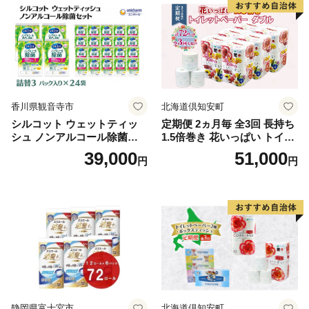
泡石鹸 石鹸 兵庫 兵庫県 小野
市
香川県観音寺市
北海道倶知安町
シルコット ウェットティッ
定期便 2ヵ月毎 全3回 長持ち
シュ ノンアルコール除菌詰
1.5倍巻き 花いっぱい トイレ
替（43枚×3P）×24袋 日用品
ットペーパー ダブル 45ｍ 計
39,000
51,000
円
円
おもちゃ 拭き取り 手拭き 外
72ロール 全18種 花柄 プリン
出時 お出かけ時 食事前 緑茶
ト ハーブ 香り付き 日本製 ま
カテキン配合
とめ買い 防災 常備品 ペーパ
ー 消耗品 備蓄 送料無料 北海
道 倶知安町 日用品
静岡県富士宮市
北海道倶知安町