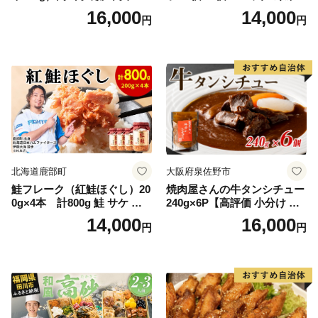
石黒農園 ヨーグルト パン 砂
中華 点心 B級グルメ ご当地
16,000
14,000
円
円
糖の代わり 香り高い いい香
野菜 おつまみ おかず 簡単調
り 季節の花の蜜 トンガリ容
理 時短 リピート 保存 豚肉
器入り
特製 ポーク 大きめ ジューシ
ー ギフト お取り寄せ 日高市
北海道鹿部町
大阪府泉佐野市
鮭フレーク（紅鮭ほぐし）20
焼肉屋さんの牛タンシチュー
0g×4本 計800g 鮭 サケ 鮭
240g×6P【高評価 小分け 惣
ほぐし サケフレーク シャケ
菜 牛たん 一人暮らし 冷凍】
14,000
16,000
円
円
フレーク 鮭フレーク