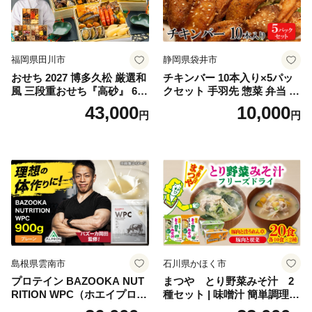
福岡県田川市
静岡県袋井市
おせち 2027 博多久松 厳選和
チキンバー 10本入り×5パッ
風 三段重おせち『高砂』 6.5
クセット 手羽先 惣菜 弁当 お
寸 3段重 2～3人前 おせち料
かず お酒 おつまみ ギフト キ
43,000
10,000
円
円
理 重箱 お正月 冷凍おせち 縁
ャンプ アウトドア キャンプ
起物 祝箸付 福岡 お節 オセチ
飯 保存食 非常食 鶏肉 肉 お
oseti osechi お祝い 迎春おせ
肉 鶏 人気 厳選 静岡県袋井市
ち 本格おせち おせち予約 年
末 年始 お取り寄せ 新春 贅沢
おせち こだわりおせち 惣菜
老舗おせち ふるさと納税お
せち 御節 お節料理 正月 調理
不要 おせち料理2027
島根県雲南市
石川県かほく市
プロテイン BAZOOKA NUT
まつや とり野菜みそ汁 2
RITION WPC（ホエイプロテ
種セット | 味噌汁 簡単調理
イン）＜プレーン＞ 900g｜
お味噌 おみそ みそ とり野菜