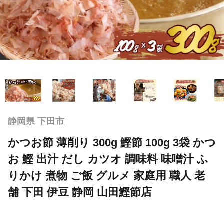
静岡県 下田市
かつお節 薄削り 300g 鰹節 100g 3袋 かつ
お 鰹 出汁 だし カツオ 調味料 味噌汁 ふ
りかけ 煮物 ご飯 グルメ 家庭用 職人 老
舗 下田 伊豆 静岡 山田鰹節店