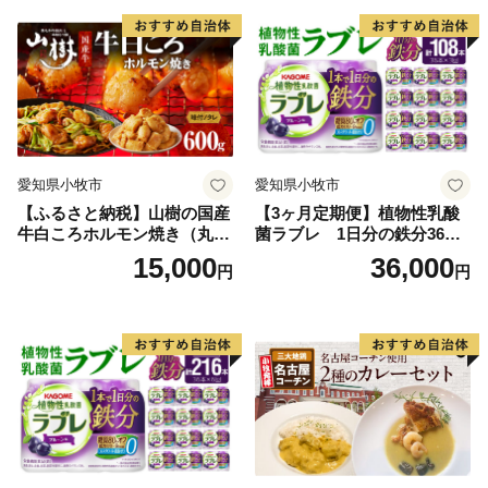
愛知県小牧市
愛知県小牧市
【ふるさと納税】山樹の国産
【3ヶ月定期便】植物性乳酸
牛白ころホルモン焼き（丸
菌ラブレ 1日分の鉄分36本
腸）味付 600g
（計108本） [052S10-T]
15,000
36,000
円
円