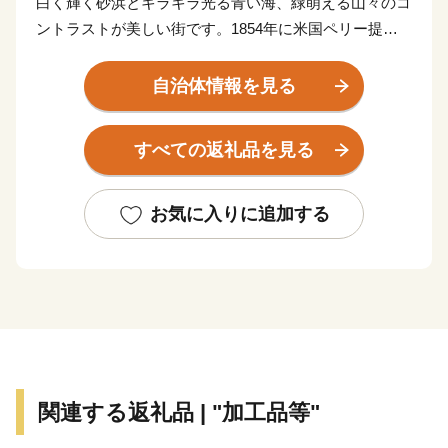
白く輝く砂浜とキラキラ光る青い海、緑萌える山々のコ
ントラストが美しい街です。1854年に米国ペリー提督
率いる黒船艦隊が下田港に停泊し、わが国最初の開港の
場所となり、歴史的遺産も数多く残されております。
自治体情報を見る
豊富な湯量を誇る温泉や、豊かな自然の恵みを満喫でき
る山海の幸、様々な魅力があふれる「ふるさと下田」を
すべての返礼品を見る
応援寄附を通じて皆様にお伝えしていきます。
【お問い合わせ先】
お気に入りに追加する
株式会社パンクチュアル
連絡先 ：050-1732-8710
メール ：shimoda@furusato-supports.com
営業時間： 9：00～18：00
【土・日・祝日・年末年始休み（12/29～1/3）】
関連する返礼品 | "加工品等"