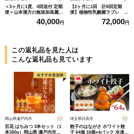
＜3ヶ月に1度、4回送付 定期
【2ヶ月に1回 計6回定期
便＞山本漢方の無添加高麗人
便】植物性乳酸菌ラブレ 鉄
参粒
分36本（計216本） [052S07-
40,000
72,000
円
円
T]
この返礼品を見た人は
こんな返礼品も見ています
岡山県瀬戸内市
埼玉県日高市
百花 はちみつ 3本セット（1
餃子のはながさ ホワイト餃
本300g）岡山県 瀬戸内市産
子 64個 16個×4パック 冷凍