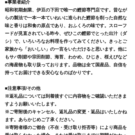
■事業者紹介
昭和初期創業、伊豆の下田で唯一の鰹節専門店です。昔なが
らの製法で一本一本ていねいに造られた鰹節を削った自然な
味と香りは和食の原点であり、おふくろの味です。スローフ
ードが見直されている昨今、ぜひこの鰹節でとった出汁（ダ
シ）で、いろいろなお料理を作ってみてください。きっとご
家族から「おいしい」の一言をいただけると思います。他に
もサバ削節や宗田削節、海苔、わかめ、ひじき、桜えびなど
の海産物も取り扱っております。品物は全て国産品、自信を
持ってお届けできる安心なものばかりです。
■注意事項/その他
※返礼品については到着後すぐに内容物をご確認いただきま
すようお願いいたします。
※ご寄附後のキャンセル、返礼品の変更・返品はいたしかね
ます。あらかじめご了承ください。
※寄附者様のご都合（不在・受け取り拒否等）により商品を