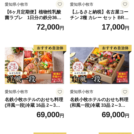
愛知県小牧市
愛知県小牧市
【6ヶ月定期便】植物性乳酸
【ふるさと納税】名古屋コー
菌ラブレ 1日分の鉄分36本
チン 2種 カレー セット BRIC
（計216本） [052S11-T]
K CAFE ブリックカフェ グ
72,000
17,000
円
円
リーンカレー バターチキン
カレー スパイシー もも肉 人
気 カフェ 電子レンジOK ボ
イル カレーライス 簡単調理
お取り寄せグルメ 時短飯 愛
知県 小牧市 送料無料
愛知県小牧市
愛知県小牧市
名鉄小牧ホテルのおせち料理
名鉄小牧ホテルのおせち料理
(洋風一段)冷蔵 16品 2～3人
(和風一段)冷蔵 33品 2～3人
前 2027年【数量限定 お申込
前 2027年【数量限定 お申込
69,000
69,000
円
円
期限12/15】 解凍不要 ホテル
期限12/15】 解凍不要 ホテル
特製 伝統 おせち 2027 おせち
特製 伝統 おせち 2027 おせち
料理 小牧市 お節 冷蔵おせち
料理 小牧市 お節 冷蔵おせち
人気 新春 迎春おせち 定番お
人気 新春 迎春おせち 定番お