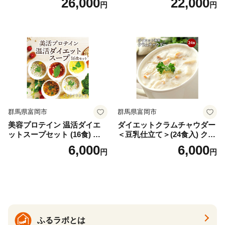
26,000
22,000
円
円
バズーカ岡田監修・植物由来
時短料理 時短ごはん ご当地
の甘味料使用・国内製造 島
フリーズドライ
根県雲南市/株式会社アルプ
ロン [AIEN005]
群馬県富岡市
群馬県富岡市
美容プロテイン 温活ダイエ
ダイエットクラムチャウダー
ットスープセット (16食) 小
＜豆乳仕立て＞(24食入) クラ
分け スープ 食べ比べ セット
ムチャウダー 豆乳 ダイエッ
6,000
6,000
円
円
詰合せ クラムチャウダー チ
ト スープ プロテイン たんぱ
ゲ コーン ポタージュ トマト
く質 食物繊維 食品 F20E-799
温活 ダイエット 美容 プロテ
イン 食品 F20E-809
ふるラボとは