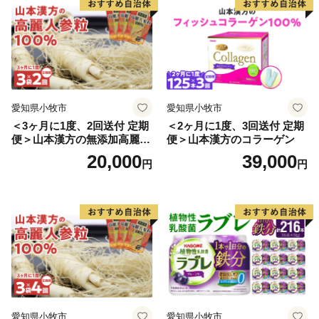
せち 本格おせち 洋風おせち
せち 本格おせち 和風おせち
縁起物おせち 12月31日 お届
縁起物おせち 12月31日 お届
け お正月 お取り寄せ
け お正月 お取り寄せ
愛知県小牧市
愛知県小牧市
＜3ヶ月に1度、2回送付 定期
＜2ヶ月に1度、3回送付 定期
便＞山本漢方の無添加高麗人
便＞山本漢方のコラーゲン
参粒
20,000
39,000
円
円
愛知県小牧市
愛知県小牧市