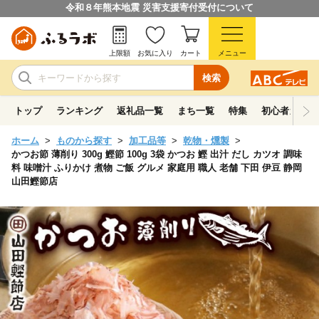
令和８年熊本地震 災害支援寄付受付について
上限額
お気に入り
カート
メニュー
検索
トップ
ランキング
返礼品一覧
まち一覧
特集
初心者ガイド
ホーム
ものから探す
加工品等
乾物・燻製
かつお節 薄削り 300g 鰹節 100g 3袋 かつお 鰹 出汁 だし カツオ 調味
料 味噌汁 ふりかけ 煮物 ご飯 グルメ 家庭用 職人 老舗 下田 伊豆 静岡
山田鰹節店