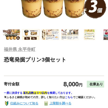
福井県 永平寺町
恐竜発掘プリン3個セット
8,000
寄付金額
在庫あり
円
一度に決済する
返礼品数は３つ以内
を推奨しております。
🔰ふるさと納税が初めての方、詳しく知りたい方は
こちら
でご確認ください。
仕組みについて知る
上限額を調べる