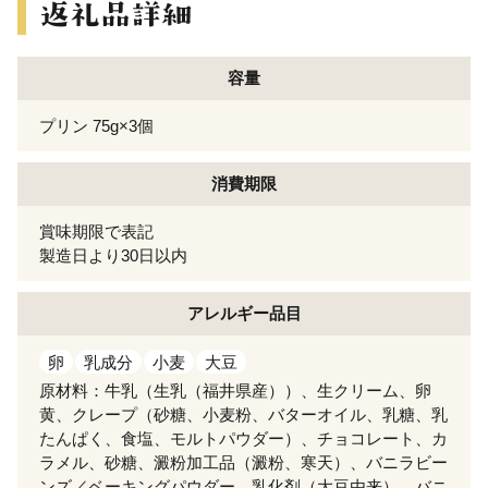
容量
プリン 75g×3個
消費期限
賞味期限で表記
製造日より30日以内
アレルギー
品目
卵
乳成分
小麦
大豆
原材料：牛乳（生乳（福井県産））、生クリーム、卵
黄、クレープ（砂糖、小麦粉、バターオイル、乳糖、乳
たんぱく、食塩、モルトパウダー）、チョコレート、カ
ラメル、砂糖、澱粉加工品（澱粉、寒天）、バニラビー
ンズ／ベーキングパウダー、乳化剤（大豆由来）、バニ