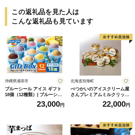
この返礼品を見た人は
こんな返礼品も見ています
沖縄県浦添市
北海道別海町
ブルーシール アイス ギフト
べつかいのアイスクリーム屋
18個（12種類）| ブルーシー
さんプレミアムミルクリッチ
ルアイス ブルーシールアイ
12個（AP-01）（ 北海道アイ
23,000
22,000
円
円
スクリーム 着日指定可能 送
ス 北海道産アイス アイス ア
料無料 ジェラート 沖縄県 バ
イススイーツ アイスクリー
ースデー 贈り物 プレゼント
ム 北海道産アイスクリーム
誕生日 カップ 詰め合わせ バ
道産アイス 道産アイスクリ
ラエティ | バニラ チョコレー
ーム ギフト 詰合せ 詰め合わ
ト ストロベリー ピスタチオ
せ ふるさと納税 ）