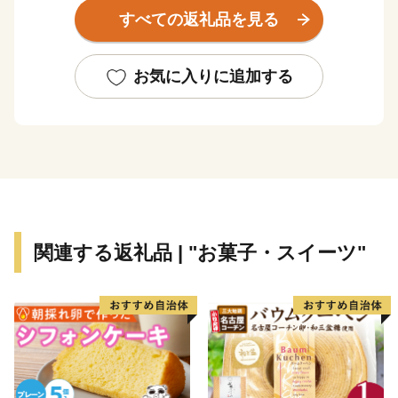
あなたのふるさと“えいへいじ”はどんな顔をしています
すべての返礼品を見る
か？
友と一緒に学び、笑い、時には泣いた、ふるさと“えい
お気に入りに追加する
へいじ”。
永平寺町外で活躍されている皆様の「ふるさと永平寺
町」を応援したい、貢献したいという温かい思いを形に
するため、地方自治体に寄附をした場合、個人住民税や
所得税を一定限度まで控除する「ふるさと納税制度」に
ご協力をお願いします。
関連する返礼品 | "お菓子・スイーツ"
永平寺町では、「活力とぬくもりのある町」づくりのた
めに様々な施策に取り組んでいます。ふるさと永平寺町
を元気にするための地域づくり、人づくりのため当町が
取り組む施策への応援をお願いします。
ふるさとに今も思いを寄せてくださる皆様の、温かいご
支援をお待ちしています。