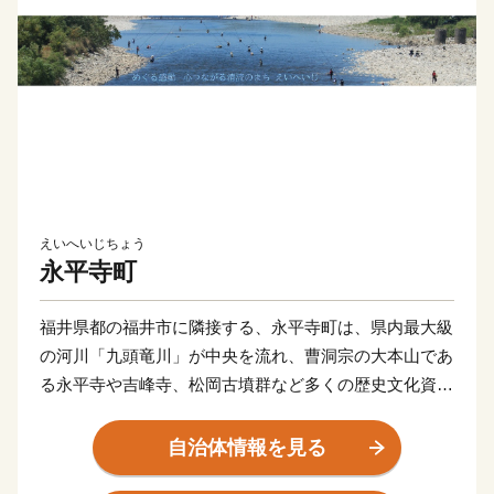
えいへいじちょう
永平寺町
福井県都の福井市に隣接する、永平寺町は、県内最大級
の河川「九頭竜川」が中央を流れ、曹洞宗の大本山であ
る永平寺や吉峰寺、松岡古墳群など多くの歴史文化資源
が集積しています。また、福井大学医学部や福井県立大
学などの学術研究機関も立地しています。
自治体情報を見る