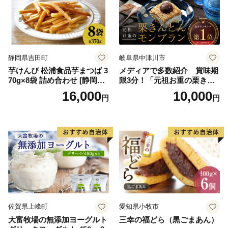
バニラ＆クッキー ウベ 沖縄
紅イモ 塩ちんすこう 沖縄シ
ークヮーサー 沖縄黒糖 琉球
ロイヤルミルクティ 沖縄パ
イン
静岡県吉田町
岐阜県中津川市
芋けんぴ 松浦食品芋まつば 3
メディアで多数紹介 賞味期
70g×8袋 詰め合わせ [静岡伊
限3分！「元祖お重の栗きん
勢丹(松浦食品) 静岡県 吉田町
とんモンブラン」 【未来の
16,000
10,000
円
円
22424274] 芋ケンピ セット
ご褒美】スイーツ 栗 モンブ
小袋 個包装 小分け
ラン くりきんとん デザート
ご褒美 お取り寄せ くり お菓
子 菓子 F4N-2298
佐賀県上峰町
愛知県小牧市
大富牧場の無添加ヨーグルト
三幸の福どら（黒ごまあん）