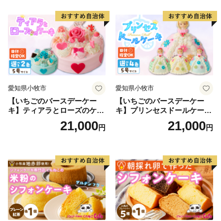
クリスマス お祝い マカロン
デコレーションケーキ ホー
ルケーキ
愛知県小牧市
愛知県小牧市
【いちごのバースデーケー
【いちごのバースデーケー
キ】ティアラとローズのケー
キ】プリンセスドールケーキ
キ スイーツ デザート 洋菓
日時指定可 スイーツ デザー
21,000
21,000
円
円
子 お取り寄せ 愛知県 小牧市
ト 洋菓子 お取り寄せ 愛知県
送料無料 誕生日 クリスマス
小牧市 送料無料 誕生日 クリ
お祝い ばら 花 フラワー デコ
スマス お祝い キャラクター
レーション ホールケーキ 日
デコレーションケーキ ホー
時指定可
ルケーキ 人形 かわいい こど
も