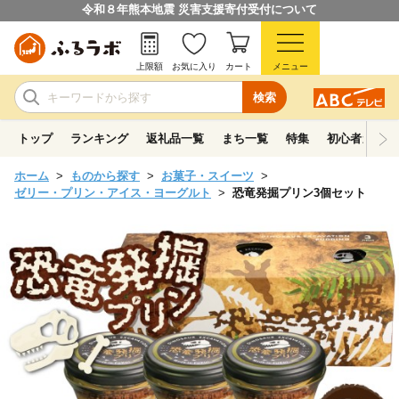
令和８年熊本地震 災害支援寄付受付について
上限額
お気に入り
カート
メニュー
検索
トップ
ランキング
返礼品一覧
まち一覧
特集
初心者ガイド
ホーム
ものから探す
お菓子・スイーツ
ゼリー・プリン・アイス・ヨーグルト
恐竜発掘プリン3個セット