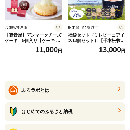
兵庫県神戸市
栃木県那須塩原市
【観音屋】デンマークチーズ
福袋セット（ミレピーニアイ
ケーキ 8個入り【ケーキ チ
ス12個セット）【千本松牧
ーズケーキ 人気スイーツ お
場】 ns025-014-12 【デザー
11,000
13,000
円
円
すすめスイーツ 神戸スイー
ト 詰め合わせ ギフト】
ツ 新感覚チーズケーキ おす
すめケーキ 兵庫県 神戸市 D0
910-17】
ふるラボとは
はじめてのふるさと納税