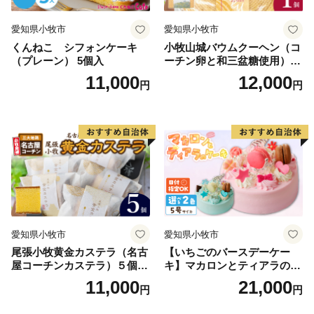
愛知県小牧市
愛知県小牧市
〈プライバシーポリシー（個人情報保護方針）につい
くんねこ シフォンケーキ
小牧山城バウムクーヘン（コ
て〉
（プレーン） 5個入
ーチン卵と和三盆糖使用）
お客様からいただいた個人情報は、永平寺町が責任をも
名古屋コーチン バームクー
11,000
12,000
円
円
ヘン 和三盆 小牧銘菓 バウム
って管理し、関係法令で定められた場合を除き、第三者
クーヘン 常温 愛知県 小牧市
に譲渡したり、提供したりすることはございません。
アンプチベアやぐま
なお、お客様からいただいた個人情報は、商品の発送、
事務連絡、いただいたふるさと納税の使い道に関する報
告、永平寺町が主催・出展するふるさと納税関連イベン
ト情報の提供及び永平寺町のふるさと納税に関する情報
提供のために使用させていただき、その手段として、電
子メールの配信やパンフレット等の資料の郵送をさせて
愛知県小牧市
愛知県小牧市
いただくことがあります。
尾張小牧黄金カステラ（名古
【いちごのバースデーケー
御不明な点や、電子メールの配信又は資料の郵送停止等
屋コーチンカステラ）５個入
キ】マカロンとティアラのケ
のご希望がございましたら、ふるさと納税担当(contact-
名古屋コーチン カステラ ザ
ーキ スイーツ 日時指定可 デ
11,000
21,000
円
円
eiheiji@orebo.jp)までご連絡ください。
ラメ 常温 愛知県 小牧市 アン
ザート 洋菓子 お取り寄せ 愛
プチベアやぐま
知県 小牧市 送料無料 誕生日