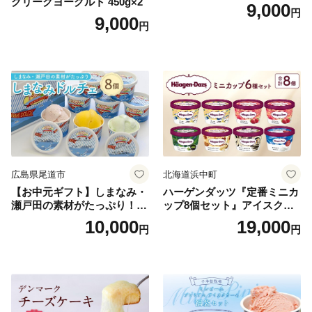
グリークヨーグルト 450g×2
9,000
円
9,000
円
広島県尾道市
北海道浜中町
【お中元ギフト】しまなみ・
ハーゲンダッツ『定番ミニカ
瀬戸田の素材がたっぷり！ジ
ップ8個セット』アイスクリ
ェラート8個
ーム アイス スイーツ デザー
10,000
19,000
円
円
ト_H0016-104