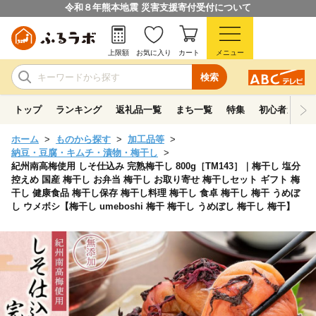
令和８年熊本地震 災害支援寄付受付について
上限額
お気に入り
カート
メニュー
検索
トップ
ランキング
返礼品一覧
まち一覧
特集
初心者ガイド
ホーム
ものから探す
加工品等
納豆・豆腐・キムチ・漬物・梅干し
紀州南高梅使用 しそ仕込み 完熟梅干し 800g［TM143］｜梅干し 塩分
控えめ 国産 梅干し お弁当 梅干し お取り寄せ 梅干しセット ギフト 梅
干し 健康食品 梅干し保存 梅干し料理 梅干し 食卓 梅干し 梅干 うめぼ
し ウメボシ【梅干し umeboshi 梅干 梅干し うめぼし 梅干し 梅干】