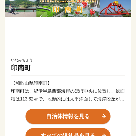
いなみちょう
印南町
【和歌山県印南町】
印南町は、紀伊半島西部海岸のほぼ中央に位置し、総面
積は113.62㎢で、地形的には太平洋面して海岸段丘が広
がっており、北東部では紀伊山地西端の真妻山、三里ヶ
峰などの山々が連なっています。
自治体情報を見る
また、三ヶ峰付近からは切目川が流れ、印南原付近から
は印南川が町の中心部を流れて太平洋に注いでいます。
すべての返礼品を見る