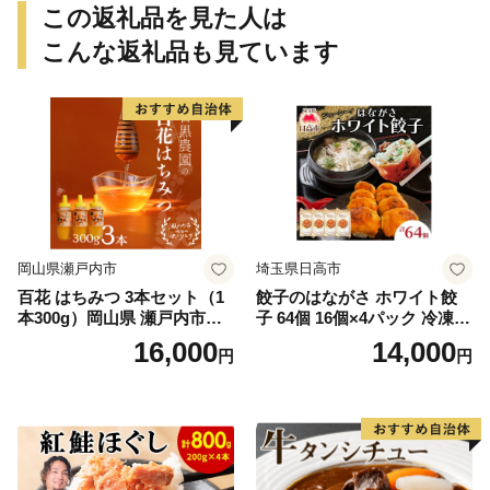
せち 本格おせち 洋風おせち
この返礼品を見た人は
縁起物おせち 12月31日 お届
け お正月 お取り寄せ
こんな返礼品も見ています
岡山県瀬戸内市
埼玉県日高市
百花 はちみつ 3本セット（1
餃子のはながさ ホワイト餃
本300g）岡山県 瀬戸内市産
子 64個 16個×4パック 冷凍
石黒農園 ヨーグルト パン 砂
中華 点心 B級グルメ ご当地
16,000
14,000
円
円
糖の代わり 香り高い いい香
野菜 おつまみ おかず 簡単調
り 季節の花の蜜 トンガリ容
理 時短 リピート 保存 豚肉
器入り
特製 ポーク 大きめ ジューシ
ー ギフト お取り寄せ 日高市