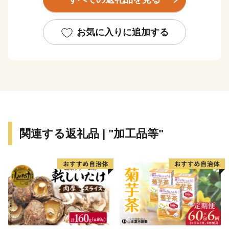
【かえる橋】
印南町は歴史も古く、数々の伝説や言伝えを残す歴史遺
お気に入りに追加する
産が町内に多く点在するなど、観光面でも魅力を秘めた
まちですが、その知名度は低く、大都市圏からの来訪者
や定着人口の伸び悩み、若者人口の流出等課題も抱えて
いました。昭和63年度から平成元年度にかけて、国は、
自治省を中心に「ふるさと創世」の起爆剤として「自ら
考え自ら行う地域づくり」事業（1億円事業）を推進し
てきました。
関連する返礼品 | "加工品等"
印南町では、1億円事業として人材育成のため「かえる
基金」を創設しました。更に、平成7年度「地域づくり
推進事業」を財源に全国に類を見ない「かえる」をテー
マとしたユニークな橋（かえる橋）を建設しました。多
くの人々を招き入れ、町発展への願いを込めたもので
す。『努力、忍耐、飛躍』を象徴する ”柳に跳びつくか
える”（小野道風）をイメージし、「考える」「人をか