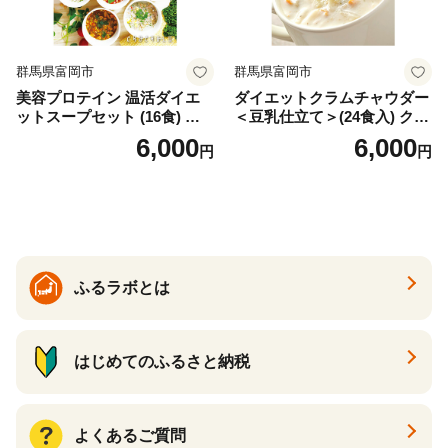
群馬県富岡市
群馬県富岡市
美容プロテイン 温活ダイエ
ダイエットクラムチャウダー
ットスープセット (16食) 小
＜豆乳仕立て＞(24食入) クラ
分け スープ 食べ比べ セット
ムチャウダー 豆乳 ダイエッ
6,000
6,000
円
円
詰合せ クラムチャウダー チ
ト スープ プロテイン たんぱ
ゲ コーン ポタージュ トマト
く質 食物繊維 食品 F20E-799
温活 ダイエット 美容 プロテ
イン 食品 F20E-809
ふるラボとは
はじめてのふるさと納税
よくあるご質問