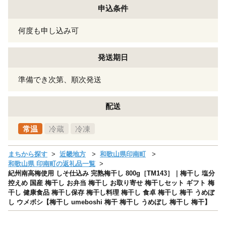
申込条件
何度も申し込み可
発送期日
準備でき次第、順次発送
配送
常温
冷蔵
冷凍
まちから探す
近畿地方
和歌山県印南町
和歌山県 印南町の返礼品一覧
紀州南高梅使用 しそ仕込み 完熟梅干し 800g［TM143］｜梅干し 塩分
控えめ 国産 梅干し お弁当 梅干し お取り寄せ 梅干しセット ギフト 梅
干し 健康食品 梅干し保存 梅干し料理 梅干し 食卓 梅干し 梅干 うめぼ
し ウメボシ【梅干し umeboshi 梅干 梅干し うめぼし 梅干し 梅干】