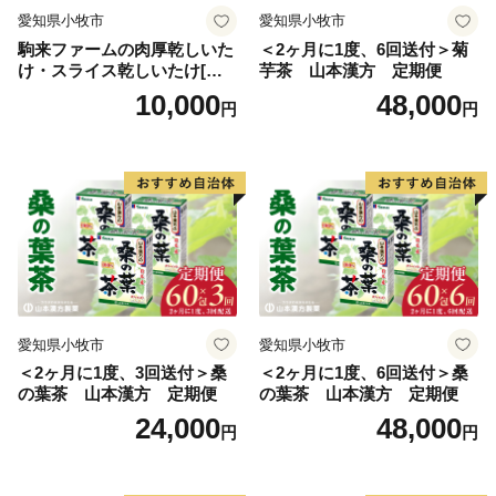
える」「町をかえる」「古里へかえる」「栄える」とい
愛知県小牧市
愛知県小牧市
う5つの”かえる”にひっかけ、ネーミングしています。
駒来ファームの肉厚乾しいた
＜2ヶ月に1度、6回送付＞菊
け・スライス乾しいたけ[極
芋茶 山本漢方 定期便
【印南町の農林水産業】
上 肉厚 乾しいたけ 乾シイタ
10,000
48,000
円
円
ケ 乾椎茸 干ししいたけ 干し
農業は、温暖な気候を活かし、ミニトマトなど野菜を中
椎茸 スライス 安心 安全 国産
心として、花卉のハウス栽培等が。漁業では、岩礁地帯
採れたて 新鮮 きのこ 野菜]
の伊勢エビ等を対象とした刺し網漁業とアワビ、トコブ
シ、海草等の採貝漁業がおこなわれ、沖合ではイサキ、
タイ等を対象とした一本釣りやイワシ等を対象とした敷
き網（棒受け網）漁業、タチウオ、フグ等を対象とした
延べ縄漁業など、農林水産業が盛んな町です。
愛知県小牧市
愛知県小牧市
【印南祭り】
＜2ヶ月に1度、3回送付＞桑
＜2ヶ月に1度、6回送付＞桑
印南町を祭り一色に染める「印南祭り」。毎年10月2
の葉茶 山本漢方 定期便
の葉茶 山本漢方 定期便
日、日高地方の秋祭りのトップを切って行われる、宇杉
24,000
48,000
円
円
八幡と山口八幡両神社の合同秋季祭礼です。
宇杉八幡神社の祭礼は4台の屋台と神輿が勢いよく印南
川に飛び込み、祭装束の男衆が肩まで水につかりながら