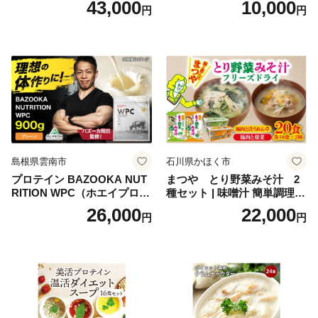
43,000
10,000
円
円
理 重箱 お正月 冷凍おせち 縁
ャンプ アウトドア キャンプ
起物 祝箸付 福岡 お節 オセチ
飯 保存食 非常食 鶏肉 肉 お
oseti osechi お祝い 迎春おせ
肉 鶏 人気 厳選 静岡県袋井市
ち 本格おせち おせち予約 年
末 年始 お取り寄せ 新春 贅沢
おせち こだわりおせち 惣菜
老舗おせち ふるさと納税お
せち 御節 お節料理 正月 調理
不要 おせち料理2027
島根県雲南市
石川県かほく市
プロテイン BAZOOKA NUT
まつや とり野菜みそ汁 2
RITION WPC（ホエイプロテ
種セット | 味噌汁 簡単調理
イン）＜プレーン＞ 900g｜
お味噌 おみそ みそ とり野菜
26,000
22,000
円
円
バズーカ岡田監修・植物由来
時短料理 時短ごはん ご当地
の甘味料使用・国内製造 島
フリーズドライ
根県雲南市/株式会社アルプ
ロン [AIEN005]