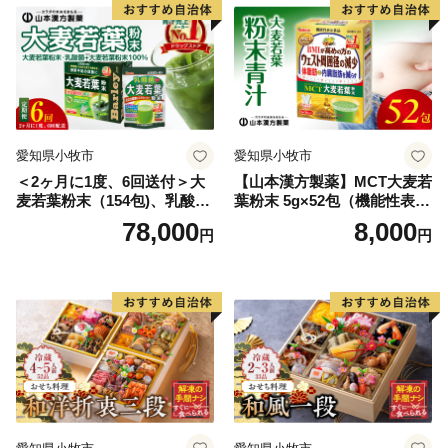
川を渡る勇ましい祭り。一方の山口八幡神社の祭礼は6
台の屋台と神輿が登場。屋台をぶつけ合いながら印南港
まで御渡、浜辺では雑賀踊りや奴踊り、獅子舞が奉納さ
れます。
愛知県小牧市
愛知県小牧市
＜2ヶ月に1度、6回送付＞大
【山本漢方製薬】MCT大麦若
麦若葉粉末（154包)、乳酸菌
葉粉末 5g×52包（機能性表示
+大麦若葉粉末（7包) 山本
食品）
78,000
8,000
円
円
漢方 定期便