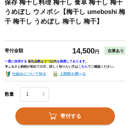
保存 梅干し料理 梅干し 食卓 梅干し 梅干
うめぼし ウメボシ【梅干し umeboshi 梅
干 梅干し うめぼし 梅干し 梅干】
14,500
寄付金額
在庫あり
円
一度に決済する
返礼品数は３つ以内
を推奨しております。
🔰ふるさと納税が初めての方、詳しく知りたい方は
こちら
でご確認ください。
仕組みについて知る
上限額を調べる
数量
寄付する