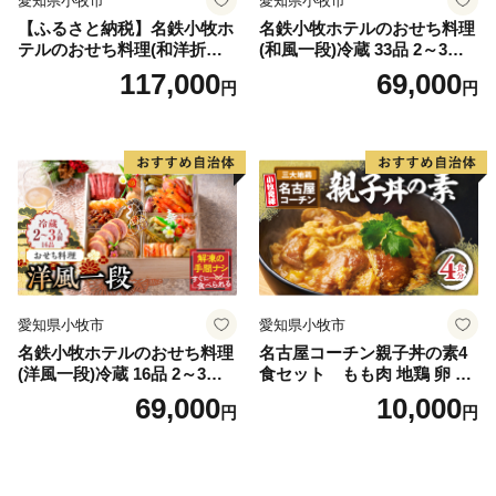
愛知県小牧市
愛知県小牧市
【ふるさと納税】名鉄小牧ホ
名鉄小牧ホテルのおせち料理
テルのおせち料理(和洋折衷
(和風一段)冷蔵 33品 2～3人
三段)冷蔵 52品 4～5人前 202
前 2027年【数量限定 お申込
117,000
69,000
円
円
7年 【数量限定 お申込期限1
期限12/15】 解凍不要 ホテル
2/15まで】 解凍不要 ホテル
特製 伝統 おせち 2027 おせち
特製 伝統 おせち 2027 おせち
料理 小牧市 お節 冷蔵おせち
料理 小牧市 お節 冷蔵おせち
人気 新春 迎春おせち 定番お
人気 新春 迎春おせち 定番お
せち 本格おせち 和風おせち
せち 本格おせち 和洋折衷お
縁起物おせち 12月31日 お届
せち 縁起物おせち 12月31日
け お正月 お取り寄せ
お届け お正月 お取り寄せ
愛知県小牧市
愛知県小牧市
名鉄小牧ホテルのおせち料理
名古屋コーチン親子丼の素4
(洋風一段)冷蔵 16品 2～3人
食セット もも肉 地鶏 卵 鶏
前 2027年【数量限定 お申込
肉
69,000
10,000
円
円
期限12/15】 解凍不要 ホテル
特製 伝統 おせち 2027 おせち
料理 小牧市 お節 冷蔵おせち
人気 新春 迎春おせち 定番お