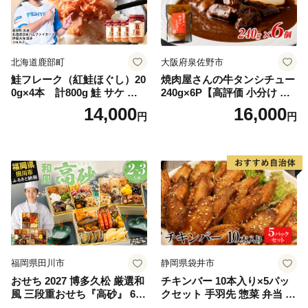
北海道鹿部町
大阪府泉佐野市
鮭フレーク（紅鮭ほぐし）20
焼肉屋さんの牛タンシチュー
0g×4本 計800g 鮭 サケ 鮭
240g×6P【高評価 小分け 惣
ほぐし サケフレーク シャケ
菜 牛たん 一人暮らし 冷凍】
14,000
16,000
円
円
フレーク 鮭フレーク
福岡県田川市
静岡県袋井市
おせち 2027 博多久松 厳選和
チキンバー 10本入り×5パッ
風 三段重おせち『高砂』 6.5
クセット 手羽先 惣菜 弁当 お
寸 3段重 2～3人前 おせち料
かず お酒 おつまみ ギフト キ