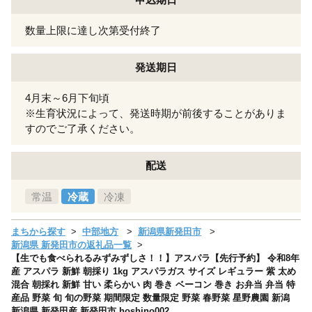
数量上限に達し次第受付終了
発送期日
4月末～6月下旬頃
※生育状況によって、発送時期が前後することがありま
すのでご了承ください。
配送
常温
冷蔵
冷凍
まちから探す
中部地方
新潟県新発田市
新潟県 新発田市の返礼品一覧
【生でも食べられるみずみずしさ！！】アスパラ【先行予約】 令和8年
産 アスパラ 新鮮 朝採り 1kg アスパラガス サイズ レギュラー 紫 太め
混合 朝採れ 新鮮 甘い 柔らかい 肉 巻き ベーコン 巻き お弁当 弁当 特
産品 野菜 旬 旬の野菜 期間限定 数量限定 野菜 春野菜 星野農園 新潟
新潟県 新発田産 新発田市 hoshino002