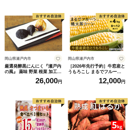
銀賞受賞！！(2023年11月開
銀賞受賞！！(2023年11月開
催)1回食べてみらんね？宮崎
催)1回食べてみらんね？宮崎
県 高鍋町産 産地直送 有機肥
県 高鍋町産 産地直送 有機肥
料使用 高糖度 西森農園
料使用 高糖度 西森農園
岡山県瀬戸内市
岡山県瀬戸内市
厳選発酵黒にんにく『瀬戸内
［2026年先行予約］牛窓産と
の風』 薬味 野菜 根菜 加工食
うもろこし まるでフルー
品
ツ！最高糖度25度超え 生で
26,000
12,000
円
円
甘い、茹でて美味い！ 黄色
とうもろこし 「桃太郎コー
ン」約4kg（8〜12本入り）
野菜