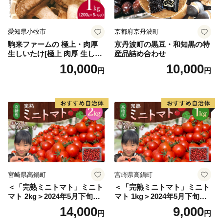
愛知県小牧市
京都府京丹波町
駒来ファームの 極上・肉厚
京丹波町の黒豆・和知黒の特
生しいたけ[極上 肉厚 生しい
産品詰め合わせ
たけ 生シイタケ 生椎茸 安心
10,000
10,000
円
円
安全 国産 採れたて 新鮮 きの
こ 野菜]
宮崎県高鍋町
宮崎県高鍋町
＜「完熟ミニトマト」ミニト
＜「完熟ミニトマト」ミニト
マト 2kg＞2024年5月下旬迄
マト 1kg＞2024年5月下旬迄
に順次出荷 野菜ソムリエサ
に順次出荷 野菜ソムリエサ
14,000
9,000
円
円
ミット アルル・リリカ共に
ミット アルル・リリカ共に