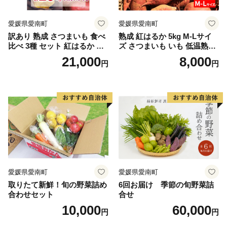
愛媛県愛南町
愛媛県愛南町
訳あり 熟成 さつまいも 食べ
熟成 紅はるか 5kg M-Lサイ
比べ 3種 セット 紅はるか 安
ズ さつまいも いも 低温熟成
納芋 シルクスイート 合計 15
完全熟成収穫 甘い 糖度 焼き
21,000
8,000
円
円
kg サイズ混合 サツマイモ 焼
芋 やきいも スイートポテト
き芋 干し芋 丸干し 冷凍焼き
おやつ 高糖度 料理 国産 愛媛
芋 冷やし焼き芋 やきいも 蜜
県 愛南町 青果市場
芋 ほしいも スイートポテト
いも天 サイズミックス 甘い
ねっとり 生芋 新芋 あんのう
いも 甘藷 べにはるか スイー
ツ 国産 糖度 産地直送 農家直
送 数量限定 21000円 愛媛 愛
南 ミッチーのおみかん畑
愛媛県愛南町
愛媛県愛南町
取りたて新鮮！旬の野菜詰め
6回お届け 季節の旬野菜詰
合わせセット
合せ
10,000
60,000
円
円