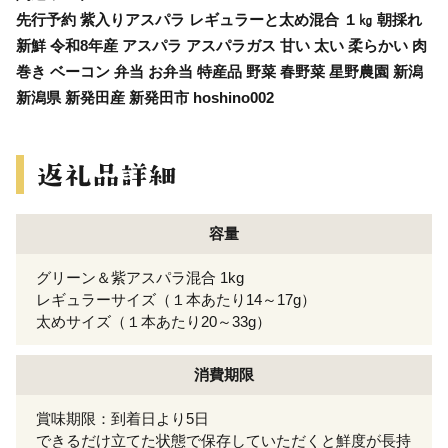
先行予約 紫入りアスパラ レギュラーと太め混合 １㎏ 朝採れ
新鮮 令和8年産 アスパラ アスパラガス 甘い 太い 柔らかい 肉
巻き ベーコン 弁当 お弁当 特産品 野菜 春野菜 星野農園 新潟
新潟県 新発田産 新発田市 hoshino002
容量
グリーン＆紫アスパラ混合 1kg
レギュラーサイズ（１本あたり14～17g）
太めサイズ（１本あたり20～33g）
消費期限
賞味期限：到着日より5日
できるだけ立てた状態で保存していただくと鮮度が長持