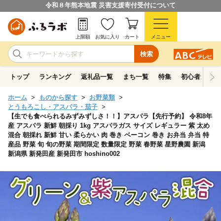
令和８年熊本地震 災害支援寄付受付について
上限額
お気に入り
カート
メニュー
検索
トップ
ランキング
返礼品一覧
まち一覧
特集
初心者ガイド
ホーム
ものから探す
お野菜類
とうもろこし・アスパラ・茄子
【生でも食べられるみずみずしさ！！】アスパラ【先行予約】 令和8年
産 アスパラ 新鮮 朝採り 1kg アスパラガス サイズ レギュラー 紫 太め
混合 朝採れ 新鮮 甘い 柔らかい 肉 巻き ベーコン 巻き お弁当 弁当 特
産品 野菜 旬 旬の野菜 期間限定 数量限定 野菜 春野菜 星野農園 新潟
新潟県 新発田産 新発田市 hoshino002