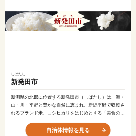
しばたし
新発田市
新潟県の北部に位置する新発田市（しばたし）は、海・
山・川・平野と豊かな自然に恵まれ、新潟平野で収穫さ
れるブランド米、コシヒカリをはじめとする「美食の
都」です。また、全国でも大変珍しい三匹の鯱を配する
三階櫓という新発田のシンボル新発田城のある城下町で
自治体情報を見る