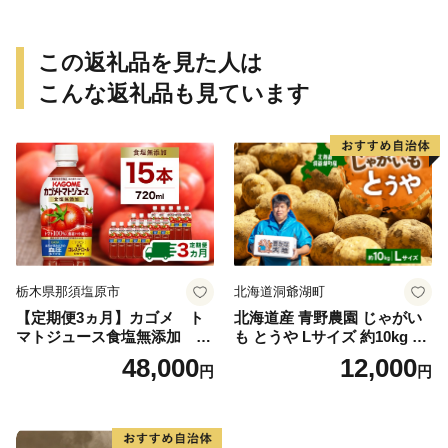
この返礼品を見た人は
こんな返礼品も見ています
栃木県那須塩原市
北海道洞爺湖町
【定期便3ヵ月】カゴメ ト
北海道産 青野農園 じゃがい
マトジュース食塩無添加 72
も とうや Lサイズ 約10kg 20
0ml PET×15本 1ケース 毎月
26年10月初旬～12月下旬頃お
48,000
12,000
円
円
届く 3ヵ月 3回コース ns001-
届け 先行予約 北海道 ジャガ
005 【 KAGOME 野菜ジュー
イモ トウヤ 馬鈴薯 ポテト 芋
ス 】
いも イモ 黄色 旬 野菜 農作
物 産地直送 お取り寄せ 国産