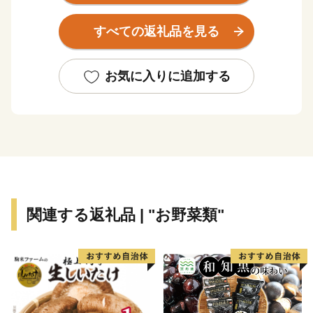
もあります。歴史と文化が漂うまちをお愉しみいただい
た後は、全国でもトップクラスの硫黄成分含有量を誇る
すべての返礼品を見る
名湯『月岡温泉』で、エメラルドグリーンに輝くお湯を
堪能し、四季折々の多彩な食材を使った新発田の自慢の
味を堪能できます。
お気に入りに追加する
観光スポットに立ち寄り、旅館でゆったり、美味しい料
理に舌鼓。そんな贅沢時間がすごせるまち『新発田』で
す。
新発田市は新発田市出身の富樫勇樹選手を応援していま
す！
関連する返礼品 | "お野菜類"