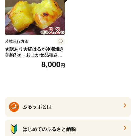
茨城県行方市
★訳あり★紅はるか冷凍焼き
芋約3kg＋おまかせ品種さつ
まいも 合計約3.2kg｜さつ
8,000
円
まいも サツマイモ さつま芋
焼き芋 やきいも 冷凍 冷凍焼
き芋 訳あり 訳アリ 紅はるか
茨城県 行方市(EY-25)
ふるラボとは
はじめてのふるさと納税