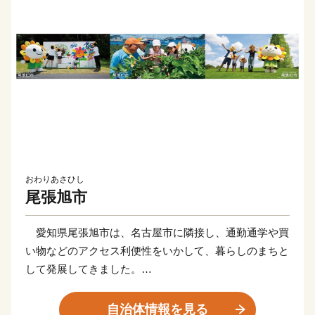
おわりあさひし
尾張旭市
愛知県尾張旭市は、名古屋市に隣接し、通勤通学や買
い物などのアクセス利便性をいかして、暮らしのまちと
して発展してきました。
商業施設や鉄道も整い、利便性の高いまちであるととも
に、「愛知県森林公園」をはじめとする緑や豊かな自然
自治体情報を見る