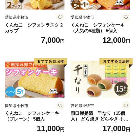
愛知県小牧市
愛知県小牧市
くんねこ シフォンラスク 2
くんねこ シフォンケーキ
カップ
（人気の5種類） 5個入
7,000
12,000
円
円
愛知県小牧市
愛知県小牧市
くんねこ シフォンケーキ
両口屋是清 千なり（15個
（プレーン） 5個入
入） どら焼き どらやき 手土
産 お土産 土産 丹波大納言小
11,000
17,000
円
円
豆 抹茶 林檎 りんご 慶事 お