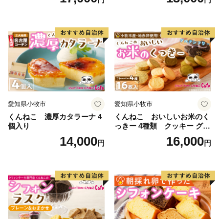
愛知県小牧市
愛知県小牧市
くんねこ 濃厚カタラーナ 4
くんねこ おいしいお米のく
個入り
っきー 4種類 クッキー グル
テンフリー
14,000
16,000
円
円