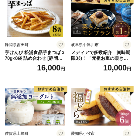
ラエティ | バニラ チョコレー
ーム ギフト 詰合せ 詰め合わ
ト ストロベリー ピスタチオ
せ ふるさと納税 ）
バニラ＆クッキー ウベ 沖縄
紅イモ 塩ちんすこう 沖縄シ
ークヮーサー 沖縄黒糖 琉球
ロイヤルミルクティ 沖縄パ
イン
静岡県吉田町
岐阜県中津川市
芋けんぴ 松浦食品芋まつば 3
メディアで多数紹介 賞味期
70g×8袋 詰め合わせ [静岡伊
限3分！「元祖お重の栗きん
勢丹(松浦食品) 静岡県 吉田町
とんモンブラン」 【未来の
16,000
10,000
円
円
22424274] 芋ケンピ セット
ご褒美】スイーツ 栗 モンブ
小袋 個包装 小分け
ラン くりきんとん デザート
ご褒美 お取り寄せ くり お菓
子 菓子 F4N-2298
佐賀県上峰町
愛知県小牧市