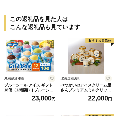
祝い 法事 法要 詰め合わせ お
取り寄せ 瓢箪 豊臣秀吉 焼印
個包装 贈り物 老舗 お茶菓子
この返礼品を見た人は
こんな返礼品も見ています
沖縄県浦添市
北海道別海町
ブルーシール アイス ギフト
べつかいのアイスクリーム屋
18個（12種類）| ブルーシー
さんプレミアムミルクリッチ
ルアイス ブルーシールアイ
12個（AP-01）（ 北海道アイ
23,000
22,000
円
円
スクリーム 着日指定可能 送
ス 北海道産アイス アイス ア
料無料 ジェラート 沖縄県 バ
イススイーツ アイスクリー
ースデー 贈り物 プレゼント
ム 北海道産アイスクリーム
誕生日 カップ 詰め合わせ バ
道産アイス 道産アイスクリ