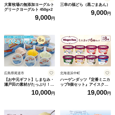
大富牧場の無添加ヨーグルト
三幸の福どら（黒ごまあん）
グリークヨーグルト 450g×2
9,000
円
9,000
円
広島県尾道市
北海道浜中町
【お中元ギフト】しまなみ・
ハーゲンダッツ『定番ミニカ
瀬戸田の素材がたっぷり！ジ
ップ8個セット』アイスクリ
ェラート8個
ーム アイス スイーツ デザー
10,000
19,000
円
円
ト_H0016-104