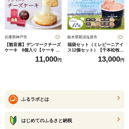
兵庫県神戸市
栃木県那須塩原市
【観音屋】デンマークチーズ
福袋セット（ミレピーニアイ
ケーキ 8個入り【ケーキ チ
ス12個セット）【千本松牧
ーズケーキ 人気スイーツ お
場】 ns025-014-12 【デザー
11,000
13,000
円
円
すすめスイーツ 神戸スイー
ト 詰め合わせ ギフト】
ツ 新感覚チーズケーキ おす
すめケーキ 兵庫県 神戸市 D0
910-17】
ふるラボとは
はじめてのふるさと納税