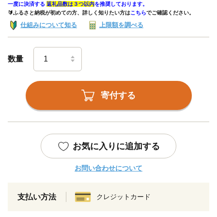
一度に決済する
返礼品数は３つ以内
を推奨しております。
🔰ふるさと納税が初めての方、詳しく知りたい方は
こちら
でご確認ください。
仕組みについて知る
上限額を調べる
数量
寄付する
お気に入りに追加する
お問い合わせについて
支払い方法
クレジットカード