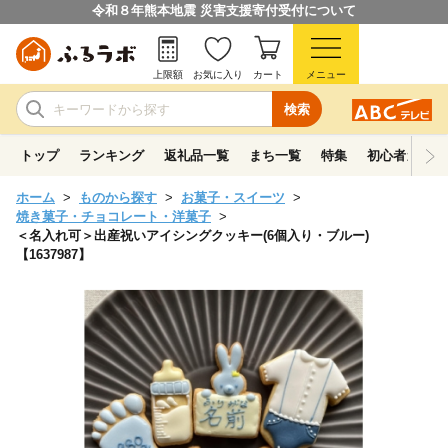
令和８年熊本地震 災害支援寄付受付について
上限額
お気に入り
カート
メニュー
検索
トップ
ランキング
返礼品一覧
まち一覧
特集
初心者ガイド
ホーム
ものから探す
お菓子・スイーツ
焼き菓子・チョコレート・洋菓子
＜名入れ可＞出産祝いアイシングクッキー(6個入り・ブルー)
【1637987】