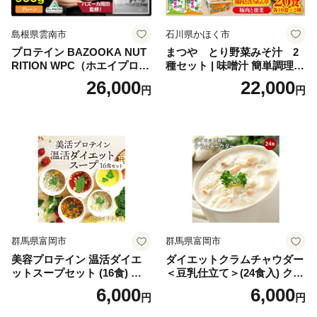
島根県雲南市
石川県かほく市
プロテイン BAZOOKA NUT
まつや とり野菜みそ汁 2
RITION WPC（ホエイプロテ
種セット | 味噌汁 簡単調理
イン）＜プレーン＞ 900g｜
お味噌 おみそ みそ とり野菜
26,000
22,000
円
円
バズーカ岡田監修・植物由来
時短料理 時短ごはん ご当地
の甘味料使用・国内製造 島
フリーズドライ
根県雲南市/株式会社アルプ
ロン [AIEN005]
群馬県富岡市
群馬県富岡市
美容プロテイン 温活ダイエ
ダイエットクラムチャウダー
ットスープセット (16食) 小
＜豆乳仕立て＞(24食入) クラ
分け スープ 食べ比べ セット
ムチャウダー 豆乳 ダイエッ
6,000
6,000
円
円
詰合せ クラムチャウダー チ
ト スープ プロテイン たんぱ
ゲ コーン ポタージュ トマト
く質 食物繊維 食品 F20E-799