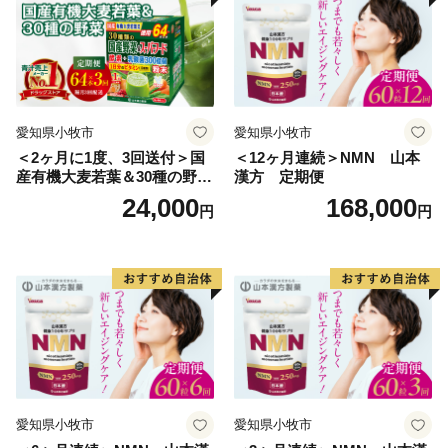
愛知県小牧市
愛知県小牧市
＜2ヶ月に1度、3回送付＞国
＜12ヶ月連続＞NMN 山本
産有機大麦若葉＆30種の野
漢方 定期便
菜 山本漢方 定期便
24,000
168,000
円
円
愛知県小牧市
愛知県小牧市