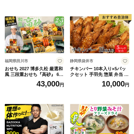
福岡県田川市
静岡県袋井市
おせち 2027 博多久松 厳選和
チキンバー 10本入り×5パッ
風 三段重おせち『高砂』 6.5
クセット 手羽先 惣菜 弁当 お
寸 3段重 2～3人前 おせち料
かず お酒 おつまみ ギフト キ
43,000
10,000
円
円
理 重箱 お正月 冷凍おせち 縁
ャンプ アウトドア キャンプ
起物 祝箸付 福岡 お節 オセチ
飯 保存食 非常食 鶏肉 肉 お
oseti osechi お祝い 迎春おせ
肉 鶏 人気 厳選 静岡県袋井市
ち 本格おせち おせち予約 年
末 年始 お取り寄せ 新春 贅沢
おせち こだわりおせち 惣菜
老舗おせち ふるさと納税お
せち 御節 お節料理 正月 調理
不要 おせち料理2027