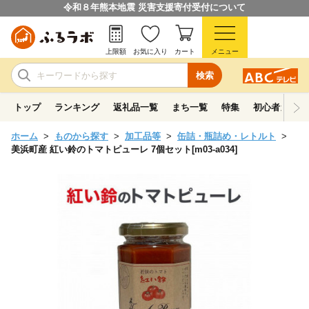
令和８年熊本地震 災害支援寄付受付について
上限額
お気に入り
カート
メニュー
検索
トップ
ランキング
返礼品一覧
まち一覧
特集
初心者ガイド
ホーム
ものから探す
加工品等
缶詰・瓶詰め・レトルト
美浜町産 紅い鈴のトマトピューレ 7個セット[m03-a034]