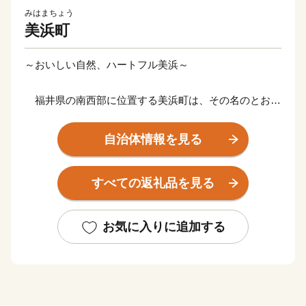
みはまちょう
美浜町
～おいしい自然、ハートフル美浜～
福井県の南西部に位置する美浜町は、その名のとおり
美しい海岸を有する町です。特に「水晶浜」は、日本海
の澄んだ水と、きめ細やかな白い砂浜が広がり、「日本
自治体情報を見る
の水浴場88選」に選ばれています。また、「三方五湖」
は若狭湾国定公園を代表する景勝地で、平成17年にラム
すべての返礼品を見る
サール条約登録湿地に認定されました。
名物は「鯖のへしこ(ヌカ漬け）」で、お惣菜にも酒
お気に入りに追加する
の肴にもなるため全国にファンがいます。平成17年に
「へしこの町」を宣言し商標登録。現在、さまざまな団
体や企業が独自の味を追求しています。美しい自然とお
いしい自然、そしてハートフルな人々に会いに、ぜひ一