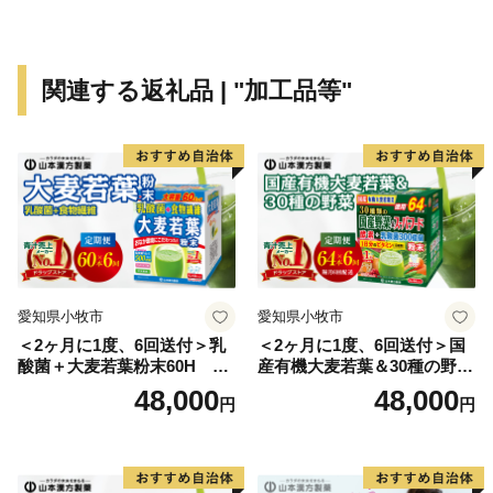
度お越しください。
美浜町ふるさと納税に関するお問合せは下記までお願い
関連する返礼品 | "加工品等"
します。
================================
福井県美浜町町ふるさと納税サポートセンター
受付時間 9：30～17:30 (土日祝日・12/29～1/3休み)
TEL 050-5527-0887
メール furusato@town-mihama-fukui.com
================================
愛知県小牧市
愛知県小牧市
＜2ヶ月に1度、6回送付＞乳
＜2ヶ月に1度、6回送付＞国
酸菌＋大麦若葉粉末60H 山
産有機大麦若葉＆30種の野
本漢方 定期便
菜 山本漢方 定期便
48,000
48,000
円
円