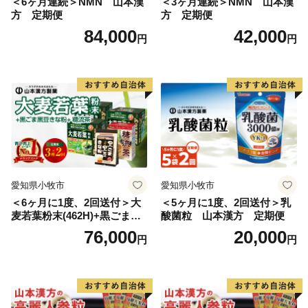
＜6ヶ月連続＞NMN 山本漢
＜3ヶ月連続＞NMN 山本漢
方 定期便
方 定期便
84,000
42,000
円
円
愛知県小牧市
愛知県小牧市
＜6ヶ月に1度、2回送付＞大
＜5ヶ月に1度、2回送付＞乳
麦若葉粉末(462H)+黒ごま黒
酸菌粒 山本漢方 定期便
豆きな粉+ 糖流茶 山本漢
76,000
20,000
円
円
方 定期便