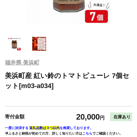
福井県 美浜町
美浜町産 紅い鈴のトマトピューレ 7個セ
ット[m03-a034]
20,000
寄付金額
在庫あり
円
一度に決済する
返礼品数は３つ以内
を推奨しております。
🔰ふるさと納税が初めての方、詳しく知りたい方は
こちら
でご確認ください。