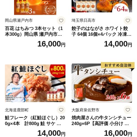
岡山県瀬戸内市
埼玉県日高市
百花 はちみつ 3本セット（1
餃子のはながさ ホワイト餃
本300g）岡山県 瀬戸内市産
子 64個 16個×4パック 冷凍
石黒農園 ヨーグルト パン 砂
中華 点心 B級グルメ ご当地
16,000
14,000
円
円
糖の代わり 香り高い いい香
野菜 おつまみ おかず 簡単調
り 季節の花の蜜 トンガリ容
理 時短 リピート 保存 豚肉
器入り
特製 ポーク 大きめ ジューシ
ー ギフト お取り寄せ 日高市
北海道鹿部町
大阪府泉佐野市
鮭フレーク（紅鮭ほぐし）20
焼肉屋さんの牛タンシチュー
0g×4本 計800g 鮭 サケ 鮭
240g×6P【高評価 小分け 惣
ほぐし サケフレーク シャケ
菜 牛たん 一人暮らし 冷凍】
14,000
16,000
円
円
フレーク 鮭フレーク